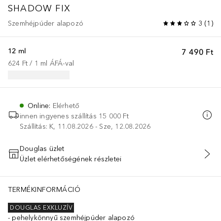
SHADOW FIX
Szemhéjpúder alapozó
3
(
1
)
12 ml
7 490 Ft
624 Ft
 / 
1
ml
ÁFÁ-val
Online
:
Elérhető
innen ingyenes szállítás
15 000 Ft
Szállítás: K, 11.08.2026 - Sze, 12.08.2026
Douglas üzlet
Üzlet elérhetőségének részletei
KOSÁRBA HELYEZÉS
TERMÉKINFORMÁCIÓ
DOUGLAS EXKLUZÍV
pehelykönnyű szemhéjpúder alapozó