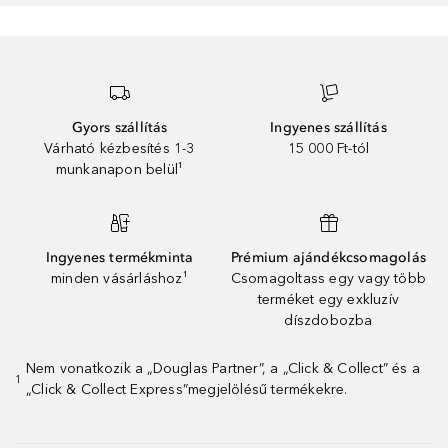
Gyors szállítás
Ingyenes szállítás
Várható kézbesítés 1-3
15 000 Ft-tól
munkanapon belül¹
Ingyenes termékminta
Prémium ajándékcsomagolás
minden vásárláshoz¹
Csomagoltass egy vagy több
terméket egy exkluzív
díszdobozba
Nem vonatkozik a „Douglas Partner”, a „Click & Collect” és a
1
„Click & Collect Express”megjelölésű termékekre.