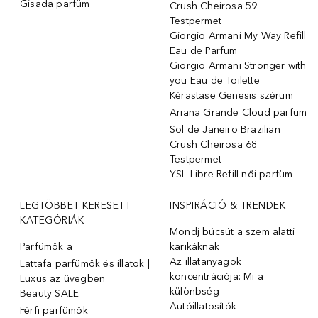
Gisada parfüm
Crush Cheirosa 59
Testpermet
Giorgio Armani My Way Refill
Eau de Parfum
Giorgio Armani Stronger with
you Eau de Toilette
Kérastase Genesis szérum
Ariana Grande Cloud parfüm
Sol de Janeiro Brazilian
Crush Cheirosa 68
Testpermet
YSL Libre Refill női parfüm
LEGTÖBBET KERESETT
INSPIRÁCIÓ & TRENDEK
KATEGÓRIÁK
Mondj búcsút a szem alatti
Parfümök ️a
karikáknak
Az illatanyagok
Lattafa parfümök és illatok |
koncentrációja: Mi a
Luxus az üvegben
különbség
Beauty SALE
Autóillatosítók
Férfi parfümök