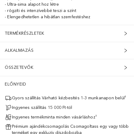
Ultra-sima alapot hoz létre
rögzíti és intenzívebbé teszi a színt
Elengedhetetlen a hibátlan szemfestéshez
TERMÉKRÉSZLETEK
ALKALMAZÁS
ÖSSZETEVŐK
ELŐNYEID
Gyors szállítás Várható kézbesítés 1-3 munkanapon belül¹
Ingyenes szállítás 15 000 Ft-tól
Ingyenes termékminta minden vásárláshoz¹
Prémium ajándékcsomagolás Csomagoltass egy vagy több
terméket egy exkluzív díszdobozba