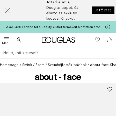
Töltsd le az új
[navigation.slideout.screenreader]
Douglas appot, és
LETÖLTÉS
élvezd az exkluzív
kedvezményeket.
Akár -30% Fedezd fel a Beauty Outlet termékeit hihetetlen áron!
A Douglas Főoldalra
A kívánság
Menü megnyitása
A fiókomhoz
Kos
Menü
Menj vissza
Keresés végrehajtása
Homepage
Smink
Szem
Szemhéjfesték bázisok
about-face Sh