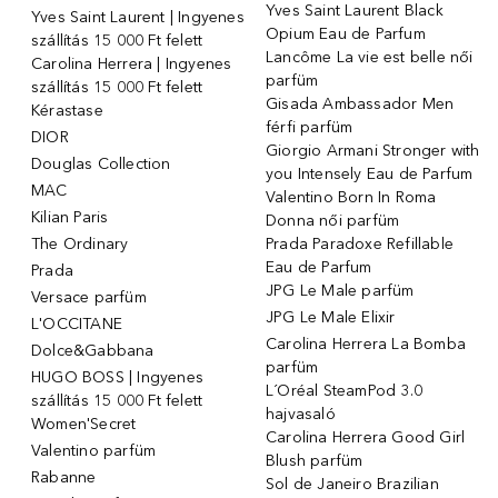
Yves Saint Laurent Black
Yves Saint Laurent | Ingyenes
Opium Eau de Parfum
szállítás 15 000 Ft felett
Lancôme La vie est belle női
Carolina Herrera | Ingyenes
parfüm
szállítás 15 000 Ft felett
Gisada Ambassador Men
Kérastase
férfi parfüm
DIOR
Giorgio Armani Stronger with
Douglas Collection
you Intensely Eau de Parfum
MAC
Valentino Born In Roma
Kilian Paris
Donna női parfüm
The Ordinary
Prada Paradoxe Refillable
Eau de Parfum
Prada
JPG Le Male parfüm
Versace parfüm
JPG Le Male Elixir
L'OCCITANE
Carolina Herrera La Bomba
Dolce&Gabbana
parfüm
HUGO BOSS | Ingyenes
L´Oréal SteamPod 3.0
szállítás 15 000 Ft felett
hajvasaló
Women'Secret
Carolina Herrera Good Girl
Valentino parfüm
Blush parfüm
Rabanne
Sol de Janeiro Brazilian