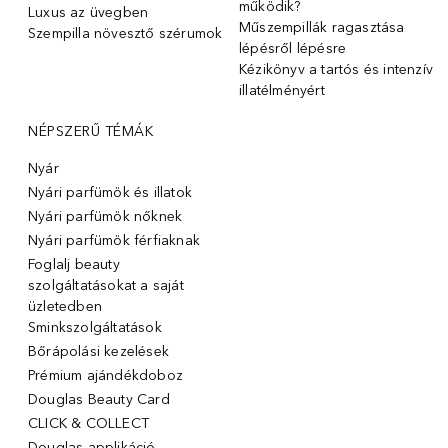
működik?
Luxus az üvegben
Műszempillák ragasztása
Szempilla növesztő szérumok
lépésről lépésre
Kézikönyv a tartós és intenzív
illatélményért
NÉPSZERŰ TÉMÁK
Nyár
Nyári parfümök és illatok
Nyári parfümök nőknek
Nyári parfümök férfiaknak
Foglalj beauty
szolgáltatásokat a saját
üzletedben
Sminkszolgáltatások
Bőrápolási kezelések
Prémium ajándékdoboz
Douglas Beauty Card
CLICK & COLLECT
Douglas applikáció