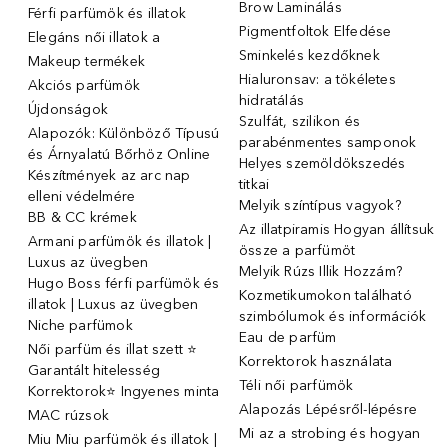
Brow Laminálás
Férfi parfümök és illatok
Pigmentfoltok Elfedése
Elegáns női illatok ️a
Sminkelés kezdőknek
Makeup termékek
Hialuronsav: a tökéletes
Akciós parfümök
hidratálás
Újdonságok
Szulfát, szilikon és
Alapozók: Különböző Típusú
parabénmentes samponok
és Árnyalatú Bőrhöz Online
Helyes szemöldökszedés
Készítmények az arc nap
titkai
elleni védelmére
Melyik színtípus vagyok?
BB & CC krémek
Az illatpiramis Hogyan állítsuk
Armani parfümök és illatok |
össze a parfümöt
Luxus az üvegben
Melyik Rúzs Illik Hozzám?
Hugo Boss férfi parfümök és
Kozmetikumokon található
illatok | Luxus az üvegben
szimbólumok és információk
Niche parfümok
Eau de parfüm
Női parfüm és illat szett ⭐
Korrektorok használata
Garantált hitelesség
Téli női parfümök
Korrektorok⭐ Ingyenes minta
Alapozás Lépésről-lépésre
MAC rúzsok
Mi az a strobing és hogyan
Miu Miu parfümök és illatok |