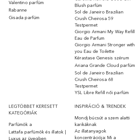
Valentino parfüm
Blush parfüm
Rabanne
Sol de Janeiro Brazilian
Gisada parfüm
Crush Cheirosa 59
Testpermet
Giorgio Armani My Way Refill
Eau de Parfum
Giorgio Armani Stronger with
you Eau de Toilette
Kérastase Genesis szérum
Ariana Grande Cloud parfüm
Sol de Janeiro Brazilian
Crush Cheirosa 68
Testpermet
YSL Libre Refill női parfüm
LEGTÖBBET KERESETT
INSPIRÁCIÓ & TRENDEK
KATEGÓRIÁK
Mondj búcsút a szem alatti
Parfümök ️a
karikáknak
Az illatanyagok
Lattafa parfümök és illatok |
koncentrációja: Mi a
Luxus az üvegben