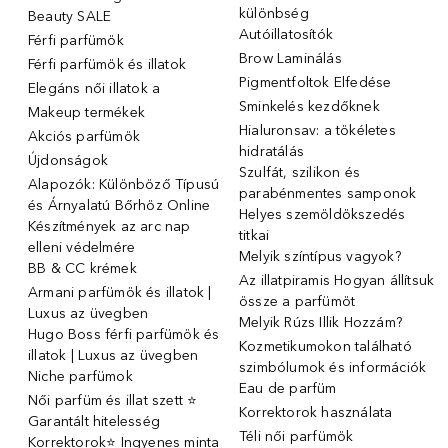
különbség
Beauty SALE
Autóillatosítók
Férfi parfümök
Brow Laminálás
Férfi parfümök és illatok
Pigmentfoltok Elfedése
Elegáns női illatok ️a
Sminkelés kezdőknek
Makeup termékek
Hialuronsav: a tökéletes
Akciós parfümök
hidratálás
Újdonságok
Szulfát, szilikon és
Alapozók: Különböző Típusú
parabénmentes samponok
és Árnyalatú Bőrhöz Online
Helyes szemöldökszedés
Készítmények az arc nap
titkai
elleni védelmére
Melyik színtípus vagyok?
BB & CC krémek
Az illatpiramis Hogyan állítsuk
Armani parfümök és illatok |
össze a parfümöt
Luxus az üvegben
Melyik Rúzs Illik Hozzám?
Hugo Boss férfi parfümök és
Kozmetikumokon található
illatok | Luxus az üvegben
szimbólumok és információk
Niche parfümok
Eau de parfüm
Női parfüm és illat szett ⭐
Korrektorok használata
Garantált hitelesség
Téli női parfümök
Korrektorok⭐ Ingyenes minta