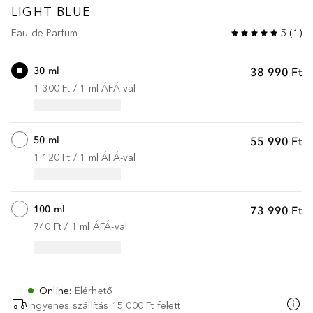
LIGHT BLUE
Eau de Parfum
5
(
1
)
30 ml
38 990 Ft
1 300 Ft
 / 
1
ml
ÁFÁ-val
50 ml
55 990 Ft
1 120 Ft
 / 
1
ml
ÁFÁ-val
100 ml
73 990 Ft
740 Ft
 / 
1
ml
ÁFÁ-val
Online
:
Elérhető
Ingyenes szállítás 15 000 Ft felett