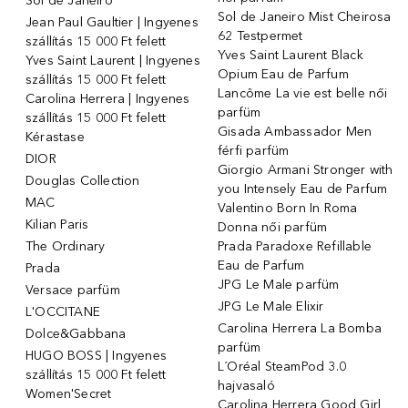
Sol de Janeiro
Sol de Janeiro Mist Cheirosa
Jean Paul Gaultier | Ingyenes
62 Testpermet
szállítás 15 000 Ft felett
Yves Saint Laurent Black
Yves Saint Laurent | Ingyenes
Opium Eau de Parfum
szállítás 15 000 Ft felett
Lancôme La vie est belle női
Carolina Herrera | Ingyenes
parfüm
szállítás 15 000 Ft felett
Gisada Ambassador Men
Kérastase
férfi parfüm
DIOR
Giorgio Armani Stronger with
Douglas Collection
you Intensely Eau de Parfum
MAC
Valentino Born In Roma
Kilian Paris
Donna női parfüm
The Ordinary
Prada Paradoxe Refillable
Eau de Parfum
Prada
JPG Le Male parfüm
Versace parfüm
JPG Le Male Elixir
L'OCCITANE
Carolina Herrera La Bomba
Dolce&Gabbana
parfüm
HUGO BOSS | Ingyenes
L´Oréal SteamPod 3.0
szállítás 15 000 Ft felett
hajvasaló
Women'Secret
Carolina Herrera Good Girl