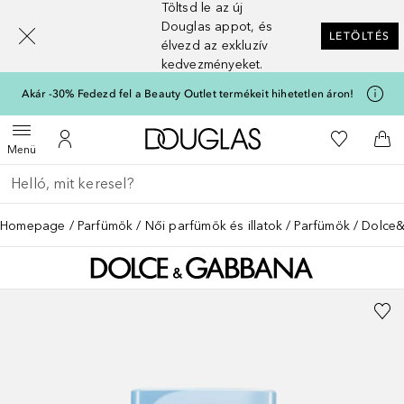
Töltsd le az új
[navigation.slideout.screenreader]
Douglas appot, és
LETÖLTÉS
élvezd az exkluzív
kedvezményeket.
Akár -30% Fedezd fel a Beauty Outlet termékeit hihetetlen áron!
A Douglas Főoldalra
A kívánság
Menü megnyitása
A fiókomhoz
Kos
Menü
Menj vissza
Keresés végrehajtása
Homepage
Parfümök
Női parfümök és illatok
Parfümök
Dolce&