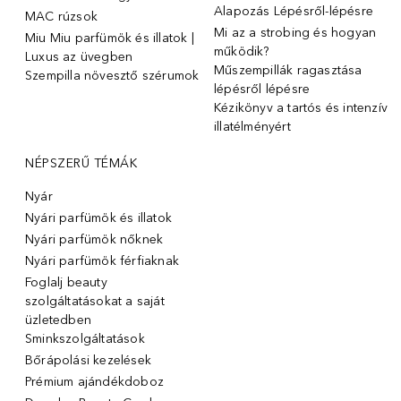
Alapozás Lépésről-lépésre
MAC rúzsok
Mi az a strobing és hogyan
Miu Miu parfümök és illatok |
működik?
Luxus az üvegben
Műszempillák ragasztása
Szempilla növesztő szérumok
lépésről lépésre
Kézikönyv a tartós és intenzív
illatélményért
NÉPSZERŰ TÉMÁK
Nyár
Nyári parfümök és illatok
Nyári parfümök nőknek
Nyári parfümök férfiaknak
Foglalj beauty
szolgáltatásokat a saját
üzletedben
Sminkszolgáltatások
Bőrápolási kezelések
Prémium ajándékdoboz