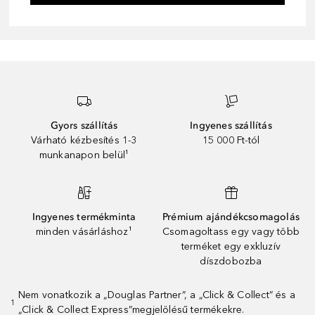
Gyors szállítás
Ingyenes szállítás
Várható kézbesítés 1-3
15 000 Ft-tól
munkanapon belül¹
Ingyenes termékminta
Prémium ajándékcsomagolás
minden vásárláshoz¹
Csomagoltass egy vagy több
terméket egy exkluzív
díszdobozba
Nem vonatkozik a „Douglas Partner”, a „Click & Collect” és a
1
„Click & Collect Express”megjelölésű termékekre.