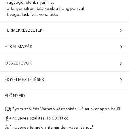
ragyogó, élénk nyári illat
a fanyar citrom találkozik a frangipanival
Üvegpalack ívelt vonalakkal
TERMÉKRÉSZLETEK
ALKALMAZÁS
ÖSSZETEVŐK
FIGYELMEZTETÉSEK
ELŐNYEID
Gyors szállítás Várható kézbesítés 1-3 munkanapon belül¹
Ingyenes szállítás 15 000 Ft-tól
Ingyenes termékminta minden vásárláshoz¹