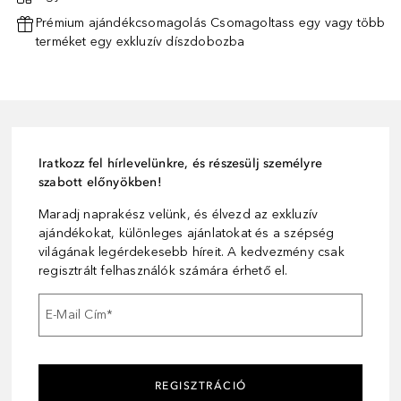
Prémium ajándékcsomagolás Csomagoltass egy vagy több
terméket egy exkluzív díszdobozba
Iratkozz fel hírlevelünkre, és részesülj személyre
szabott előnyökben!
Maradj naprakész velünk, és élvezd az exkluzív
ajándékokat, különleges ajánlatokat és a szépség
világának legérdekesebb híreit. A kedvezmény csak
regisztrált felhasználók számára érhető el.
E-Mail Cím
*
REGISZTRÁCIÓ