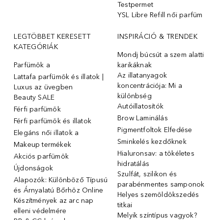
Testpermet
YSL Libre Refill női parfüm
LEGTÖBBET KERESETT
INSPIRÁCIÓ & TRENDEK
KATEGÓRIÁK
Mondj búcsút a szem alatti
Parfümök ️a
karikáknak
Az illatanyagok
Lattafa parfümök és illatok |
koncentrációja: Mi a
Luxus az üvegben
különbség
Beauty SALE
Autóillatosítók
Férfi parfümök
Brow Laminálás
Férfi parfümök és illatok
Pigmentfoltok Elfedése
Elegáns női illatok ️a
Sminkelés kezdőknek
Makeup termékek
Hialuronsav: a tökéletes
Akciós parfümök
hidratálás
Újdonságok
Szulfát, szilikon és
Alapozók: Különböző Típusú
parabénmentes samponok
és Árnyalatú Bőrhöz Online
Helyes szemöldökszedés
Készítmények az arc nap
titkai
elleni védelmére
Melyik színtípus vagyok?