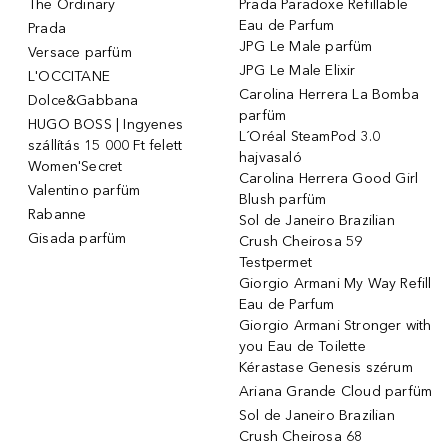
The Ordinary
Prada Paradoxe Refillable
Eau de Parfum
Prada
JPG Le Male parfüm
Versace parfüm
JPG Le Male Elixir
L'OCCITANE
Carolina Herrera La Bomba
Dolce&Gabbana
parfüm
HUGO BOSS | Ingyenes
L´Oréal SteamPod 3.0
szállítás 15 000 Ft felett
hajvasaló
Women'Secret
Carolina Herrera Good Girl
Valentino parfüm
Blush parfüm
Rabanne
Sol de Janeiro Brazilian
Gisada parfüm
Crush Cheirosa 59
Testpermet
Giorgio Armani My Way Refill
Eau de Parfum
Giorgio Armani Stronger with
you Eau de Toilette
Kérastase Genesis szérum
Ariana Grande Cloud parfüm
Sol de Janeiro Brazilian
Crush Cheirosa 68