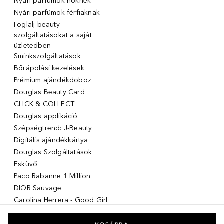
Nyári parfümök nőknek
Nyári parfümök férfiaknak
Foglalj beauty
szolgáltatásokat a saját
üzletedben
Sminkszolgáltatások
Bőrápolási kezelések
Prémium ajándékdoboz
Douglas Beauty Card
CLICK & COLLECT
Douglas applikáció
Szépségtrend: J-Beauty
Digitális ajándékkártya
Douglas Szolgáltatások
Esküvő
Paco Rabanne 1 Million
DIOR Sauvage
Carolina Herrera - Good Girl
Giorgio Armani Stronger with
you