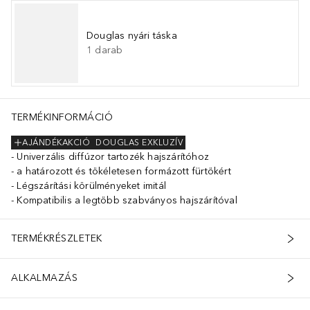
Douglas nyári táska
1
darab
TERMÉKINFORMÁCIÓ
AJÁNDÉKAKCIÓ
DOUGLAS EXKLUZÍV
Univerzális diffúzor tartozék hajszárítóhoz
a határozott és tökéletesen formázott fürtökért
Légszárítási körülményeket imitál
Kompatibilis a legtöbb szabványos hajszárítóval
TERMÉKRÉSZLETEK
ALKALMAZÁS