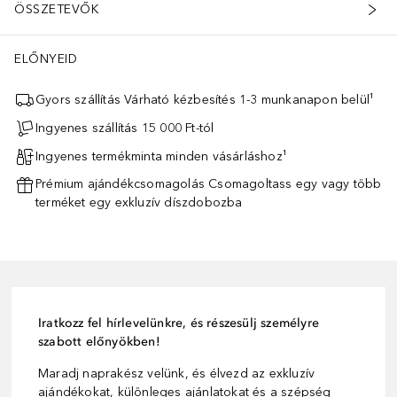
ÖSSZETEVŐK
ELŐNYEID
Gyors szállítás Várható kézbesítés 1-3 munkanapon belül¹
Ingyenes szállítás 15 000 Ft-tól
Ingyenes termékminta minden vásárláshoz¹
Prémium ajándékcsomagolás Csomagoltass egy vagy több
terméket egy exkluzív díszdobozba
Iratkozz fel hírlevelünkre, és részesülj személyre
szabott előnyökben!
Maradj naprakész velünk, és élvezd az exkluzív
ajándékokat, különleges ajánlatokat és a szépség