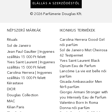
ELÁLLÁS A SZERZŐDÉSTŐL
©
2026
Parfümerie Douglas Kft.
NÉPSZERŰ MÁRKÁK
IKONIKUS TERMÉKEK
Rituals
Carolina Herrera Good Girl
női parfüm
Sol de Janeiro
Sol de Janeiro Mist Cheirosa
Jean Paul Gaultier | Ingyenes
62 Testpermet
szállítás 15 000 Ft felett
Yves Saint Laurent Black
Yves Saint Laurent | Ingyenes
Opium Eau de Parfum
szállítás 15 000 Ft felett
Lancôme La vie est belle női
Carolina Herrera | Ingyenes
parfüm
szállítás 15 000 Ft felett
Gisada Ambassador Men
Kérastase
férfi parfüm
DIOR
Giorgio Armani Stronger with
Douglas Collection
you Intensely Eau de Parfum
MAC
Valentino Born In Roma
Kilian Paris
Donna női parfüm