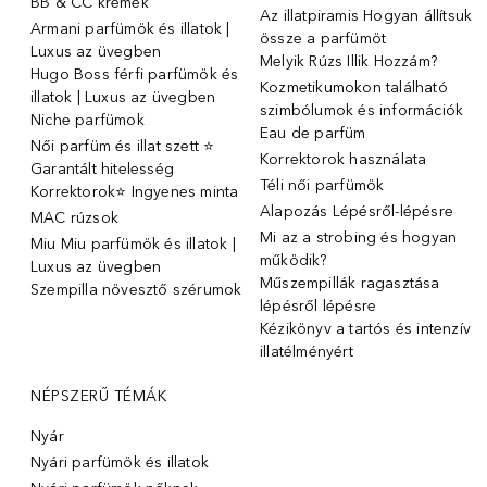
BB & CC krémek
Az illatpiramis Hogyan állítsuk
Armani parfümök és illatok |
össze a parfümöt
Luxus az üvegben
Melyik Rúzs Illik Hozzám?
Hugo Boss férfi parfümök és
Kozmetikumokon található
illatok | Luxus az üvegben
szimbólumok és információk
Niche parfümok
Eau de parfüm
Női parfüm és illat szett ⭐
Korrektorok használata
Garantált hitelesség
Téli női parfümök
Korrektorok⭐ Ingyenes minta
Alapozás Lépésről-lépésre
MAC rúzsok
Mi az a strobing és hogyan
Miu Miu parfümök és illatok |
működik?
Luxus az üvegben
Műszempillák ragasztása
Szempilla növesztő szérumok
lépésről lépésre
Kézikönyv a tartós és intenzív
illatélményért
NÉPSZERŰ TÉMÁK
Nyár
Nyári parfümök és illatok