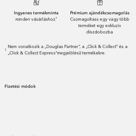
Ingyenes termékminta
Prémium ajándékcsomagolás
minden vásárláshoz¹
Csomagoltass egy vagy több
terméket egy exkluzív
díszdobozba
Nem vonatkozik a „Douglas Partner”, a „Click & Collect” és a
1
„Click & Collect Express”megjelölésű termékekre.
Fizetési módok