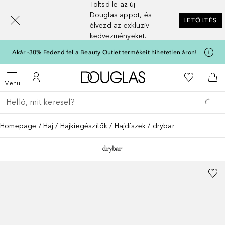
Töltsd le az új
[navigation.slideout.screenreader]
Douglas appot, és
LETÖLTÉS
élvezd az exkluzív
kedvezményeket.
Akár -30% Fedezd fel a Beauty Outlet termékeit hihetetlen áron!
A Douglas Főoldalra
A kívánság
Menü megnyitása
A fiókomhoz
Kos
Menü
Menj vissza
Keresés végrehajtása
Homepage
Haj
Hajkiegészítők
Hajdíszek
drybar