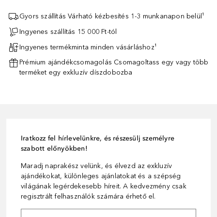
Gyors szállítás Várható kézbesítés 1-3 munkanapon belül¹
Ingyenes szállítás 15 000 Ft-tól
Ingyenes termékminta minden vásárláshoz¹
Prémium ajándékcsomagolás Csomagoltass egy vagy több
terméket egy exkluzív díszdobozba
Iratkozz fel hírlevelünkre, és részesülj személyre
szabott előnyökben!
Maradj naprakész velünk, és élvezd az exkluzív
ajándékokat, különleges ajánlatokat és a szépség
világának legérdekesebb híreit. A kedvezmény csak
regisztrált felhasználók számára érhető el.