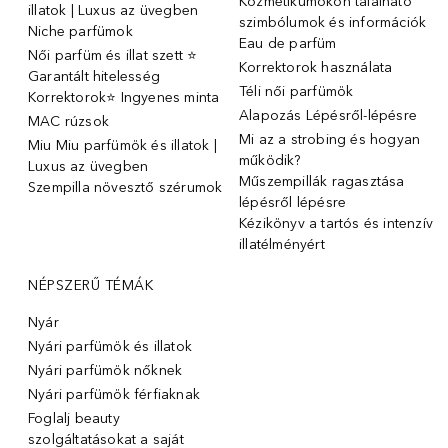
Kozmetikumokon található
illatok | Luxus az üvegben
szimbólumok és információk
Niche parfümok
Eau de parfüm
Női parfüm és illat szett ⭐
Korrektorok használata
Garantált hitelesség
Téli női parfümök
Korrektorok⭐ Ingyenes minta
Alapozás Lépésről-lépésre
MAC rúzsok
Mi az a strobing és hogyan
Miu Miu parfümök és illatok |
működik?
Luxus az üvegben
Műszempillák ragasztása
Szempilla növesztő szérumok
lépésről lépésre
Kézikönyv a tartós és intenzív
illatélményért
NÉPSZERŰ TÉMÁK
Nyár
Nyári parfümök és illatok
Nyári parfümök nőknek
Nyári parfümök férfiaknak
Foglalj beauty
szolgáltatásokat a saját