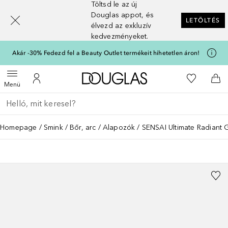
Töltsd le az új
[navigation.slideout.screenreader]
Douglas appot, és
LETÖLTÉS
élvezd az exkluzív
kedvezményeket.
Akár -30% Fedezd fel a Beauty Outlet termékeit hihetetlen áron!
A Douglas Főoldalra
A kívánság
Menü megnyitása
A fiókomhoz
Kos
Menü
Menj vissza
Keresés végrehajtása
Homepage
Smink
Bőr, arc
Alapozók
SENSAI Ultimate Radiant 