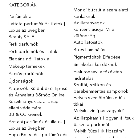
KATEGÓRIÁK
Mondj búcsút a szem alatti
Parfümök ️a
karikáknak
Az illatanyagok
Lattafa parfümök és illatok |
koncentrációja: Mi a
Luxus az üvegben
különbség
Beauty SALE
Autóillatosítók
Férfi parfümök
Brow Laminálás
Férfi parfümök és illatok
Pigmentfoltok Elfedése
Elegáns női illatok ️a
Sminkelés kezdőknek
Makeup termékek
Hialuronsav: a tökéletes
Akciós parfümök
hidratálás
Újdonságok
Szulfát, szilikon és
Alapozók: Különböző Típusú
parabénmentes samponok
és Árnyalatú Bőrhöz Online
Helyes szemöldökszedés
Készítmények az arc nap
titkai
elleni védelmére
Melyik színtípus vagyok?
BB & CC krémek
Az illatpiramis Hogyan állítsuk
Armani parfümök és illatok |
össze a parfümöt
Luxus az üvegben
Melyik Rúzs Illik Hozzám?
Hugo Boss férfi parfümök és