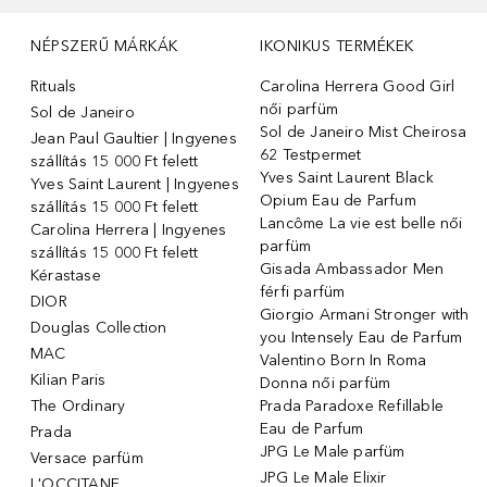
NÉPSZERŰ MÁRKÁK
IKONIKUS TERMÉKEK
Rituals
Carolina Herrera Good Girl
női parfüm
Sol de Janeiro
Sol de Janeiro Mist Cheirosa
Jean Paul Gaultier | Ingyenes
62 Testpermet
szállítás 15 000 Ft felett
Yves Saint Laurent Black
Yves Saint Laurent | Ingyenes
Opium Eau de Parfum
szállítás 15 000 Ft felett
Lancôme La vie est belle női
Carolina Herrera | Ingyenes
parfüm
szállítás 15 000 Ft felett
Gisada Ambassador Men
Kérastase
férfi parfüm
DIOR
Giorgio Armani Stronger with
Douglas Collection
you Intensely Eau de Parfum
MAC
Valentino Born In Roma
Kilian Paris
Donna női parfüm
The Ordinary
Prada Paradoxe Refillable
Eau de Parfum
Prada
JPG Le Male parfüm
Versace parfüm
JPG Le Male Elixir
L'OCCITANE