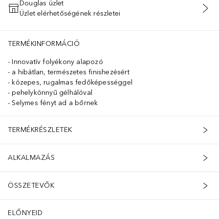
Douglas üzlet
Üzlet elérhetőségének részletei
KOSÁRBA HELYEZÉS
TERMÉKINFORMÁCIÓ
Innovatív folyékony alapozó
a hibátlan, természetes finishezésért
közepes, rugalmas fedőképességgel
pehelykönnyű gélhálóval
Selymes fényt ad a bőrnek
TERMÉKRÉSZLETEK
ALKALMAZÁS
ÖSSZETEVŐK
ELŐNYEID