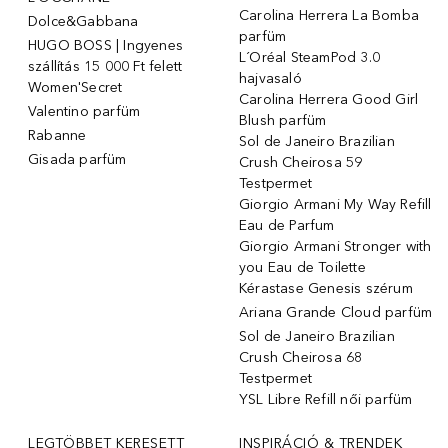
Carolina Herrera La Bomba
Dolce&Gabbana
parfüm
HUGO BOSS | Ingyenes
L´Oréal SteamPod 3.0
szállítás 15 000 Ft felett
hajvasaló
Women'Secret
Carolina Herrera Good Girl
Valentino parfüm
Blush parfüm
Rabanne
Sol de Janeiro Brazilian
Gisada parfüm
Crush Cheirosa 59
Testpermet
Giorgio Armani My Way Refill
Eau de Parfum
Giorgio Armani Stronger with
you Eau de Toilette
Kérastase Genesis szérum
Ariana Grande Cloud parfüm
Sol de Janeiro Brazilian
Crush Cheirosa 68
Testpermet
YSL Libre Refill női parfüm
LEGTÖBBET KERESETT
INSPIRÁCIÓ & TRENDEK