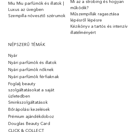
Mi az a strobing és hogyan
Miu Miu parfümök és illatok |
működik?
Luxus az üvegben
Műszempillák ragasztása
Szempilla növesztő szérumok
lépésről lépésre
Kézikönyv a tartós és intenzív
illatélményért
NÉPSZERŰ TÉMÁK
Nyár
Nyári parfümök és illatok
Nyári parfümök nőknek
Nyári parfümök férfiaknak
Foglalj beauty
szolgáltatásokat a saját
üzletedben
Sminkszolgáltatások
Bőrápolási kezelések
Prémium ajándékdoboz
Douglas Beauty Card
CLICK & COLLECT