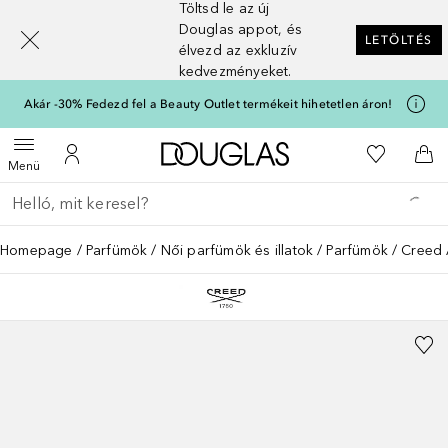
Töltsd le az új
[navigation.slideout.screenreader]
Douglas appot, és
LETÖLTÉS
élvezd az exkluzív
kedvezményeket.
Akár -30% Fedezd fel a Beauty Outlet termékeit hihetetlen áron!
A Douglas Főoldalra
A kívánság
Menü megnyitása
A fiókomhoz
Kos
Menü
Menj vissza
Keresés végrehajtása
Homepage
Parfümök
Női parfümök és illatok
Parfümök
Creed 