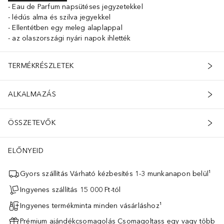
Eau de Parfum napsütéses jegyzetekkel
lédús alma és szilva jegyekkel
Ellentétben egy meleg alaplappal
az olaszországi nyári napok ihlették
TERMÉKRÉSZLETEK
ALKALMAZÁS
ÖSSZETEVŐK
ELŐNYEID
Gyors szállítás Várható kézbesítés 1-3 munkanapon belül¹
Ingyenes szállítás 15 000 Ft-tól
Ingyenes termékminta minden vásárláshoz¹
Prémium ajándékcsomagolás Csomagoltass egy vagy több