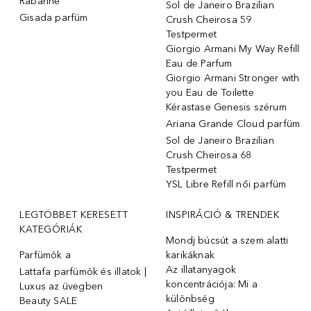
Rabanne
Sol de Janeiro Brazilian
Gisada parfüm
Crush Cheirosa 59
Testpermet
Giorgio Armani My Way Refill
Eau de Parfum
Giorgio Armani Stronger with
you Eau de Toilette
Kérastase Genesis szérum
Ariana Grande Cloud parfüm
Sol de Janeiro Brazilian
Crush Cheirosa 68
Testpermet
YSL Libre Refill női parfüm
LEGTÖBBET KERESETT
INSPIRÁCIÓ & TRENDEK
KATEGÓRIÁK
Mondj búcsút a szem alatti
Parfümök ️a
karikáknak
Az illatanyagok
Lattafa parfümök és illatok |
koncentrációja: Mi a
Luxus az üvegben
különbség
Beauty SALE