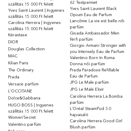
62 Testpermet
szállítás 15 000 Ft felett
Yves Saint Laurent Black
Yves Saint Laurent | Ingyenes
Opium Eau de Parfum
szállítás 15 000 Ft felett
Lancôme La vie est belle női
Carolina Herrera | Ingyenes
parfüm
szállítás 15 000 Ft felett
Gisada Ambassador Men
Kérastase
férfi parfüm
DIOR
Giorgio Armani Stronger with
Douglas Collection
you Intensely Eau de Parfum
MAC
Valentino Born In Roma
Kilian Paris
Donna női parfüm
The Ordinary
Prada Paradoxe Refillable
Eau de Parfum
Prada
JPG Le Male parfüm
Versace parfüm
JPG Le Male Elixir
L'OCCITANE
Carolina Herrera La Bomba
Dolce&Gabbana
parfüm
HUGO BOSS | Ingyenes
L´Oréal SteamPod 3.0
szállítás 15 000 Ft felett
hajvasaló
Women'Secret
Carolina Herrera Good Girl
Valentino parfüm
Blush parfüm