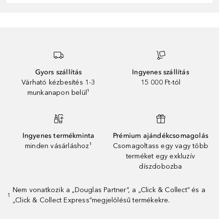
Gyors szállítás
Ingyenes szállítás
Várható kézbesítés 1-3
15 000 Ft-tól
munkanapon belül¹
Ingyenes termékminta
Prémium ajándékcsomagolás
minden vásárláshoz¹
Csomagoltass egy vagy több
terméket egy exkluzív
díszdobozba
Nem vonatkozik a „Douglas Partner”, a „Click & Collect” és a
1
„Click & Collect Express”megjelölésű termékekre.