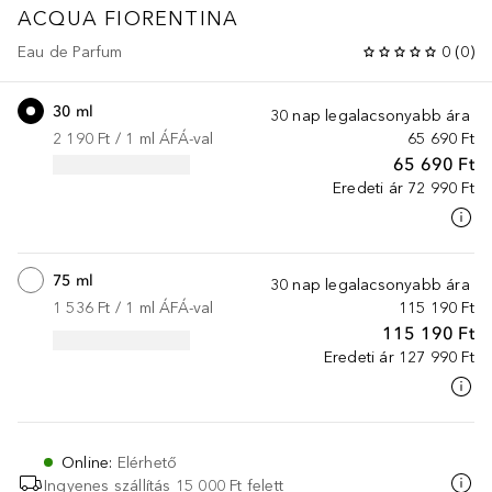
ACQUA FIORENTINA
Eau de Parfum
0
(
0
)
30 ml
30 nap legalacsonyabb ára
2 190 Ft
 / 
1
ml
ÁFÁ-val
65 690 Ft
65 690 Ft
Eredeti ár
72 990 Ft
75 ml
30 nap legalacsonyabb ára
1 536 Ft
 / 
1
ml
ÁFÁ-val
115 190 Ft
115 190 Ft
Eredeti ár
127 990 Ft
Online
:
Elérhető
Ingyenes szállítás 15 000 Ft felett