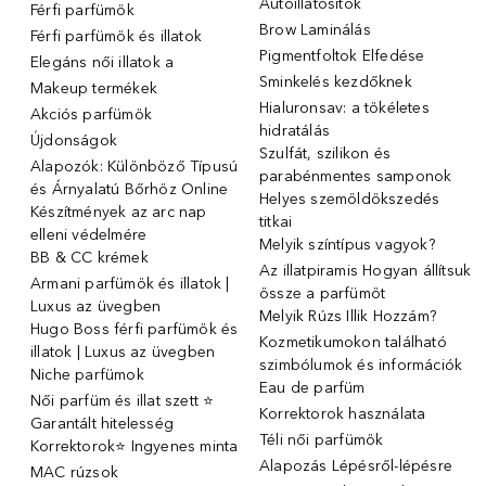
Autóillatosítók
Férfi parfümök
Brow Laminálás
Férfi parfümök és illatok
Pigmentfoltok Elfedése
Elegáns női illatok ️a
Sminkelés kezdőknek
Makeup termékek
Hialuronsav: a tökéletes
Akciós parfümök
hidratálás
Újdonságok
Szulfát, szilikon és
Alapozók: Különböző Típusú
parabénmentes samponok
és Árnyalatú Bőrhöz Online
Helyes szemöldökszedés
Készítmények az arc nap
titkai
elleni védelmére
Melyik színtípus vagyok?
BB & CC krémek
Az illatpiramis Hogyan állítsuk
Armani parfümök és illatok |
össze a parfümöt
Luxus az üvegben
Melyik Rúzs Illik Hozzám?
Hugo Boss férfi parfümök és
Kozmetikumokon található
illatok | Luxus az üvegben
szimbólumok és információk
Niche parfümok
Eau de parfüm
Női parfüm és illat szett ⭐
Korrektorok használata
Garantált hitelesség
Téli női parfümök
Korrektorok⭐ Ingyenes minta
Alapozás Lépésről-lépésre
MAC rúzsok