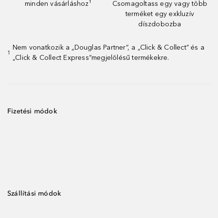
minden vásárláshoz¹
Csomagoltass egy vagy több
terméket egy exkluzív
díszdobozba
Nem vonatkozik a „Douglas Partner”, a „Click & Collect” és a
1
„Click & Collect Express”megjelölésű termékekre.
Fizetési módok
Szállítási módok