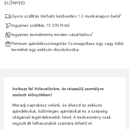
ELŐNYEID
Gyors szállítás Várható kézbesítés 1-3 munkanapon belül¹
Ingyenes szállítás 15 000 Ft-tól
Ingyenes termékminta minden vásárláshoz¹
Prémium ajándékcsomagolás Csomagoltass egy vagy több
terméket egy exkluzív díszdobozba
Iratkozz fel hírlevelünkre, és részesülj személyre
szabott előnyökben!
Maradj naprakész velünk, és élvezd az exkluzív
ajándékokat, különleges ajánlatokat és a szépség
világának legérdekesebb híreit. A kedvezmény csak
regisztrált felhasználók számára érhető el.