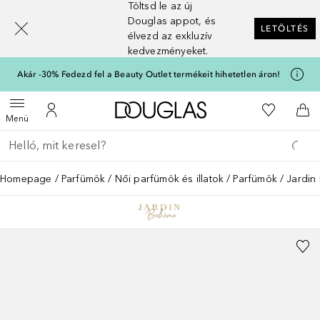
Töltsd le az új
[navigation.slideout.screenreader]
Douglas appot, és
LETÖLTÉS
élvezd az exkluzív
kedvezményeket.
Akár -30% Fedezd fel a Beauty Outlet termékeit hihetetlen áron!
A Douglas Főoldalra
A kívánság
Menü megnyitása
A fiókomhoz
Kos
Menü
Menj vissza
Keresés végrehajtása
Homepage
Parfümök
Női parfümök és illatok
Parfümök
Jardin