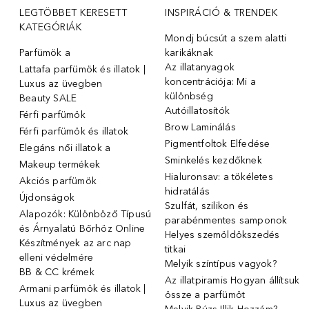
LEGTÖBBET KERESETT
INSPIRÁCIÓ & TRENDEK
KATEGÓRIÁK
Mondj búcsút a szem alatti
Parfümök ️a
karikáknak
Az illatanyagok
Lattafa parfümök és illatok |
koncentrációja: Mi a
Luxus az üvegben
különbség
Beauty SALE
Autóillatosítók
Férfi parfümök
Brow Laminálás
Férfi parfümök és illatok
Pigmentfoltok Elfedése
Elegáns női illatok ️a
Sminkelés kezdőknek
Makeup termékek
Hialuronsav: a tökéletes
Akciós parfümök
hidratálás
Újdonságok
Szulfát, szilikon és
Alapozók: Különböző Típusú
parabénmentes samponok
és Árnyalatú Bőrhöz Online
Helyes szemöldökszedés
Készítmények az arc nap
titkai
elleni védelmére
Melyik színtípus vagyok?
BB & CC krémek
Az illatpiramis Hogyan állítsuk
Armani parfümök és illatok |
össze a parfümöt
Luxus az üvegben