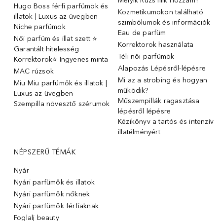
Melyik Rúzs Illik Hozzám?
Hugo Boss férfi parfümök és
Kozmetikumokon található
illatok | Luxus az üvegben
szimbólumok és információk
Niche parfümok
Eau de parfüm
Női parfüm és illat szett ⭐
Korrektorok használata
Garantált hitelesség
Téli női parfümök
Korrektorok⭐ Ingyenes minta
Alapozás Lépésről-lépésre
MAC rúzsok
Mi az a strobing és hogyan
Miu Miu parfümök és illatok |
működik?
Luxus az üvegben
Műszempillák ragasztása
Szempilla növesztő szérumok
lépésről lépésre
Kézikönyv a tartós és intenzív
illatélményért
NÉPSZERŰ TÉMÁK
Nyár
Nyári parfümök és illatok
Nyári parfümök nőknek
Nyári parfümök férfiaknak
Foglalj beauty