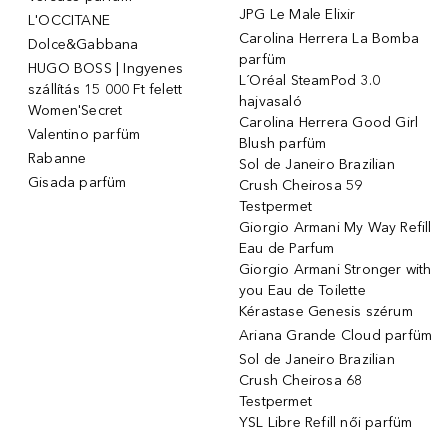
JPG Le Male Elixir
L'OCCITANE
Carolina Herrera La Bomba
Dolce&Gabbana
parfüm
HUGO BOSS | Ingyenes
L´Oréal SteamPod 3.0
szállítás 15 000 Ft felett
hajvasaló
Women'Secret
Carolina Herrera Good Girl
Valentino parfüm
Blush parfüm
Rabanne
Sol de Janeiro Brazilian
Gisada parfüm
Crush Cheirosa 59
Testpermet
Giorgio Armani My Way Refill
Eau de Parfum
Giorgio Armani Stronger with
you Eau de Toilette
Kérastase Genesis szérum
Ariana Grande Cloud parfüm
Sol de Janeiro Brazilian
Crush Cheirosa 68
Testpermet
YSL Libre Refill női parfüm