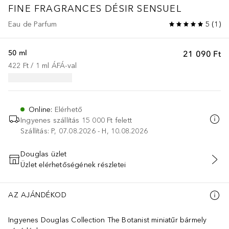
FINE FRAGRANCES
DÉSIR SENSUEL
Eau de Parfum
5
(
1
)
50 ml
21 090 Ft
422 Ft
 / 
1
ml
ÁFÁ-val
Online
:
Elérhető
Ingyenes szállítás 15 000 Ft felett
Szállítás: P, 07.08.2026 - H, 10.08.2026
Douglas üzlet
Üzlet elérhetőségének részletei
KOSÁRBA HELYEZÉS
AZ AJÁNDÉKOD
Ingyenes Douglas Collection The Botanist miniatűr bármely