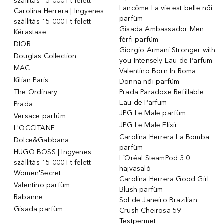
szállítás 15 000 Ft felett
Lancôme La vie est belle női
Carolina Herrera | Ingyenes
parfüm
szállítás 15 000 Ft felett
Gisada Ambassador Men
Kérastase
férfi parfüm
DIOR
Giorgio Armani Stronger with
Douglas Collection
you Intensely Eau de Parfum
MAC
Valentino Born In Roma
Kilian Paris
Donna női parfüm
The Ordinary
Prada Paradoxe Refillable
Eau de Parfum
Prada
JPG Le Male parfüm
Versace parfüm
JPG Le Male Elixir
L'OCCITANE
Carolina Herrera La Bomba
Dolce&Gabbana
parfüm
HUGO BOSS | Ingyenes
L´Oréal SteamPod 3.0
szállítás 15 000 Ft felett
hajvasaló
Women'Secret
Carolina Herrera Good Girl
Valentino parfüm
Blush parfüm
Rabanne
Sol de Janeiro Brazilian
Gisada parfüm
Crush Cheirosa 59
Testpermet