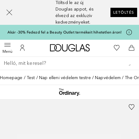
Töltsd le az új
[navigation.slideout.screenreader]
Douglas appot, és
LETÖLTÉS
élvezd az exkluzív
kedvezményeket.
Akár -30% Fedezd fel a Beauty Outlet termékeit hihetetlen áron!
A Douglas Főoldalra
A kívánság
Menü megnyitása
A fiókomhoz
Kos
Menü
Menj vissza
Keresés végrehajtása
Homepage
Test
Nap elleni védelem testre
Napvédelem
The Or