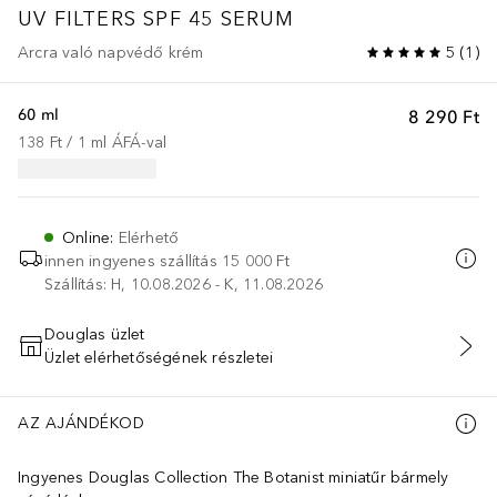
UV FILTERS SPF 45 SERUM
Arcra való napvédő krém
5
(
1
)
60 ml
8 290 Ft
138 Ft
 / 
1
ml
ÁFÁ-val
Online
:
Elérhető
innen ingyenes szállítás
15 000 Ft
Szállítás: H, 10.08.2026 - K, 11.08.2026
Douglas üzlet
Üzlet elérhetőségének részletei
KOSÁRBA HELYEZÉS
AZ AJÁNDÉKOD
Ingyenes Douglas Collection The Botanist miniatűr bármely