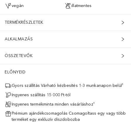
vegán
illatmentes
TERMÉKRÉSZLETEK
ALKALMAZÁS
ÖSSZETEVŐK
ELŐNYEID
Gyors szállítás Várható kézbesítés 1-3 munkanapon belül¹
Ingyenes szállítás 15 000 Ft-tól
Ingyenes termékminta minden vásárláshoz¹
Prémium ajándékcsomagolás Csomagoltass egy vagy több
terméket egy exkluzív díszdobozba