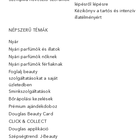
lépésről lépésre
Kézikönyv a tartós és intenzív
illatélményért
NÉPSZERŰ TÉMÁK
Nyár
Nyári parfümök és illatok
Nyári parfümök nőknek
Nyári parfümök férfiaknak
Foglalj beauty
szolgáltatásokat a saját
üzletedben
Sminkszolgáltatások
Bőrápolási kezelések
Prémium ajándékdoboz
Douglas Beauty Card
CLICK & COLLECT
Douglas applikáció
Szépségtrend: J-Beauty