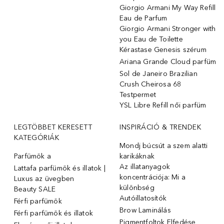
Giorgio Armani My Way Refill
Eau de Parfum
Giorgio Armani Stronger with
you Eau de Toilette
Kérastase Genesis szérum
Ariana Grande Cloud parfüm
Sol de Janeiro Brazilian
Crush Cheirosa 68
Testpermet
YSL Libre Refill női parfüm
LEGTÖBBET KERESETT
INSPIRÁCIÓ & TRENDEK
KATEGÓRIÁK
Mondj búcsút a szem alatti
Parfümök ️a
karikáknak
Az illatanyagok
Lattafa parfümök és illatok |
koncentrációja: Mi a
Luxus az üvegben
különbség
Beauty SALE
Autóillatosítók
Férfi parfümök
Brow Laminálás
Férfi parfümök és illatok
Pigmentfoltok Elfedése