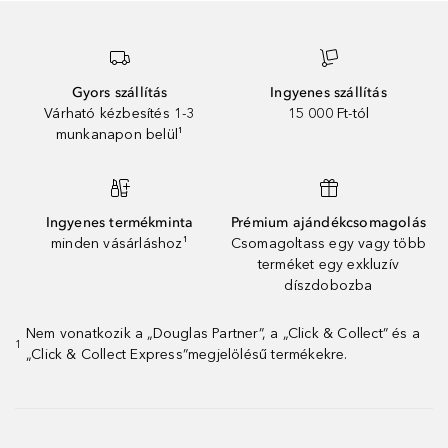
Gyors szállítás
Ingyenes szállítás
Várható kézbesítés 1-3
15 000 Ft-tól
munkanapon belül¹
Ingyenes termékminta
Prémium ajándékcsomagolás
minden vásárláshoz¹
Csomagoltass egy vagy több
terméket egy exkluzív
díszdobozba
Nem vonatkozik a „Douglas Partner”, a „Click & Collect” és a
1
„Click & Collect Express”megjelölésű termékekre.