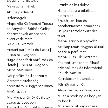
Elegáns női illatok ️a
Sminkelés kezdőknek
Makeup termékek
Hialuronsav: a tökéletes
Akciós parfümök
hidratálás
Újdonságok
Szulfát, szilikon és
Alapozók: Különböző Típusú
parabénmentes samponok
és Árnyalatú Bőrhöz Online
Helyes szemöldökszedés
Készítmények az arc nap
titkai
elleni védelmére
Melyik színtípus vagyok?
BB & CC krémek
Az illatpiramis Hogyan állítsuk
Armani parfümök és illatok |
össze a parfümöt
Luxus az üvegben
Melyik Rúzs Illik Hozzám?
Hugo Boss férfi parfümök és
Kozmetikumokon található
illatok | Luxus az üvegben
szimbólumok és információk
Niche parfümok
Eau de parfüm
Női parfüm és illat szett ⭐
Korrektorok használata
Garantált hitelesség
Téli női parfümök
Korrektorok⭐ Ingyenes minta
Alapozás Lépésről-lépésre
MAC rúzsok
Mi az a strobing és hogyan
Miu Miu parfümök és illatok |
működik?
Luxus az üvegben
Műszempillák ragasztása
Szempilla növesztő szérumok