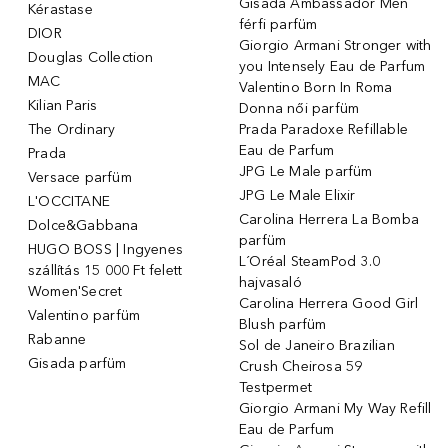
Gisada Ambassador Men
Kérastase
férfi parfüm
DIOR
Giorgio Armani Stronger with
Douglas Collection
you Intensely Eau de Parfum
MAC
Valentino Born In Roma
Kilian Paris
Donna női parfüm
The Ordinary
Prada Paradoxe Refillable
Eau de Parfum
Prada
JPG Le Male parfüm
Versace parfüm
JPG Le Male Elixir
L'OCCITANE
Carolina Herrera La Bomba
Dolce&Gabbana
parfüm
HUGO BOSS | Ingyenes
L´Oréal SteamPod 3.0
szállítás 15 000 Ft felett
hajvasaló
Women'Secret
Carolina Herrera Good Girl
Valentino parfüm
Blush parfüm
Rabanne
Sol de Janeiro Brazilian
Gisada parfüm
Crush Cheirosa 59
Testpermet
Giorgio Armani My Way Refill
Eau de Parfum