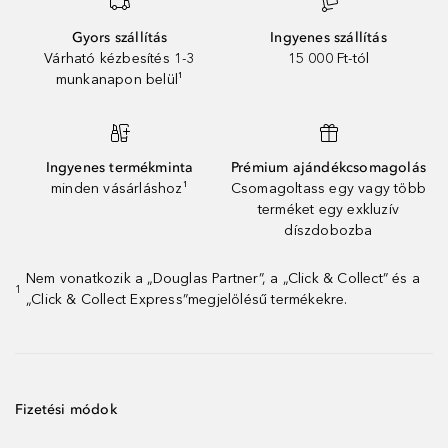
Gyors szállítás
Ingyenes szállítás
Várható kézbesítés 1-3
15 000 Ft-tól
munkanapon belül¹
Ingyenes termékminta
Prémium ajándékcsomagolás
minden vásárláshoz¹
Csomagoltass egy vagy több
terméket egy exkluzív
díszdobozba
Nem vonatkozik a „Douglas Partner”, a „Click & Collect” és a
1
„Click & Collect Express”megjelölésű termékekre.
Fizetési módok