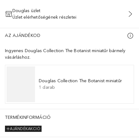
Douglas üzlet
Üzlet elérhetőségének részletei
KOSÁRBA HELYEZÉS
AZ AJÁNDÉKOD
Ingyenes Douglas Collection The Botanist miniatűr bármely
vásárláshoz.
Douglas Collection The Botanist miniatűr
1
darab
PACKAGING OF YOUR PRODUCT TO BE SURE THAT THE INGREDIENTS A
TERMÉKINFORMÁCIÓ
AJÁNDÉKAKCIÓ