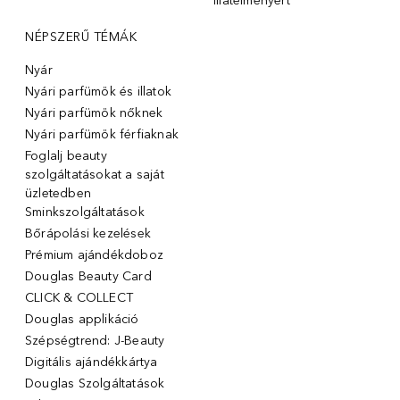
illatélményért
NÉPSZERŰ TÉMÁK
Nyár
Nyári parfümök és illatok
Nyári parfümök nőknek
Nyári parfümök férfiaknak
Foglalj beauty
szolgáltatásokat a saját
üzletedben
Sminkszolgáltatások
Bőrápolási kezelések
Prémium ajándékdoboz
Douglas Beauty Card
CLICK & COLLECT
Douglas applikáció
Szépségtrend: J-Beauty
Digitális ajándékkártya
Douglas Szolgáltatások