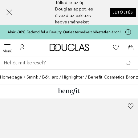
Töltsd le az új
[navigation.slideout.screenreader]
Douglas appot, és
LETÖLTÉS
élvezd az exkluzív
kedvezményeket.
Akár -30% Fedezd fel a Beauty Outlet termékeit hihetetlen áron!
A Douglas Főoldalra
A kívánság
Menü megnyitása
A fiókomhoz
Kos
Menü
Menj vissza
Keresés végrehajtása
Homepage
Smink
Bőr, arc
Highlighter
Benefit Cosmetics Bronze