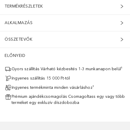
TERMÉKRÉSZLETEK
ALKALMAZÁS
ÖSSZETEVŐK
ELŐNYEID
Gyors szállítás Várható kézbesítés 1-3 munkanapon belül¹
Ingyenes szállítás 15 000 Ft-tól
Ingyenes termékminta minden vásárláshoz¹
Prémium ajándékcsomagolás Csomagoltass egy vagy több
terméket egy exkluzív díszdobozba