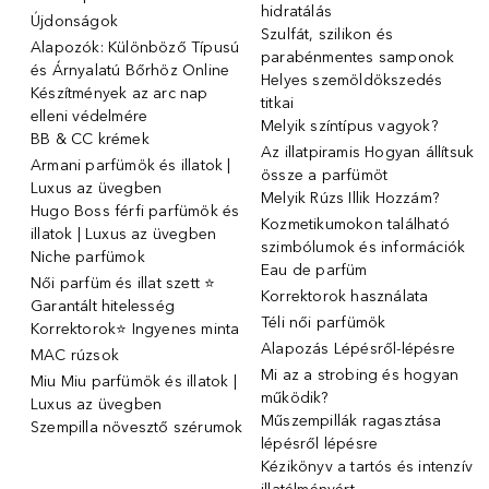
hidratálás
Újdonságok
Szulfát, szilikon és
Alapozók: Különböző Típusú
parabénmentes samponok
és Árnyalatú Bőrhöz Online
Helyes szemöldökszedés
Készítmények az arc nap
titkai
elleni védelmére
Melyik színtípus vagyok?
BB & CC krémek
Az illatpiramis Hogyan állítsuk
Armani parfümök és illatok |
össze a parfümöt
Luxus az üvegben
Melyik Rúzs Illik Hozzám?
Hugo Boss férfi parfümök és
Kozmetikumokon található
illatok | Luxus az üvegben
szimbólumok és információk
Niche parfümok
Eau de parfüm
Női parfüm és illat szett ⭐
Korrektorok használata
Garantált hitelesség
Téli női parfümök
Korrektorok⭐ Ingyenes minta
Alapozás Lépésről-lépésre
MAC rúzsok
Mi az a strobing és hogyan
Miu Miu parfümök és illatok |
működik?
Luxus az üvegben
Műszempillák ragasztása
Szempilla növesztő szérumok
lépésről lépésre
Kézikönyv a tartós és intenzív