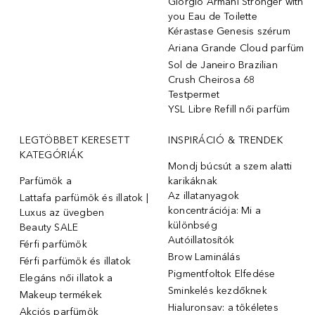
Giorgio Armani Stronger with
you Eau de Toilette
Kérastase Genesis szérum
Ariana Grande Cloud parfüm
Sol de Janeiro Brazilian
Crush Cheirosa 68
Testpermet
YSL Libre Refill női parfüm
LEGTÖBBET KERESETT
INSPIRÁCIÓ & TRENDEK
KATEGÓRIÁK
Mondj búcsút a szem alatti
Parfümök ️a
karikáknak
Az illatanyagok
Lattafa parfümök és illatok |
koncentrációja: Mi a
Luxus az üvegben
különbség
Beauty SALE
Autóillatosítók
Férfi parfümök
Brow Laminálás
Férfi parfümök és illatok
Pigmentfoltok Elfedése
Elegáns női illatok ️a
Sminkelés kezdőknek
Makeup termékek
Hialuronsav: a tökéletes
Akciós parfümök