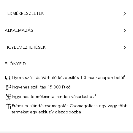
TERMÉKRÉSZLETEK
ALKALMAZÁS
FIGYELMEZTETÉSEK
ELŐNYEID
Gyors szállítás Várható kézbesítés 1-3 munkanapon belül¹
Ingyenes szállítás 15 000 Ft-tól
Ingyenes termékminta minden vásárláshoz¹
Prémium ajándékcsomagolás Csomagoltass egy vagy több
terméket egy exkluzív díszdobozba