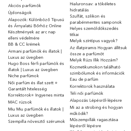
Hialuronsav: a tökéletes
Akciós parfümök
hidratálás
Újdonságok
Szulfát, szilikon és
Alapozók: Különböző Típusú
parabénmentes samponok
és Árnyalatú Bőrhöz Online
Helyes szemöldökszedés
Készítmények az arc nap
titkai
elleni védelmére
Melyik színtípus vagyok?
BB & CC krémek
Az illatpiramis Hogyan állítsuk
Armani parfümök és illatok |
össze a parfümöt
Luxus az üvegben
Melyik Rúzs Illik Hozzám?
Hugo Boss férfi parfümök és
Kozmetikumokon található
illatok | Luxus az üvegben
szimbólumok és információk
Niche parfümok
Eau de parfüm
Női parfüm és illat szett ⭐
Korrektorok használata
Garantált hitelesség
Téli női parfümök
Korrektorok⭐ Ingyenes minta
Alapozás Lépésről-lépésre
MAC rúzsok
Mi az a strobing és hogyan
Miu Miu parfümök és illatok |
működik?
Luxus az üvegben
Műszempillák ragasztása
Szempilla növesztő szérumok
lépésről lépésre