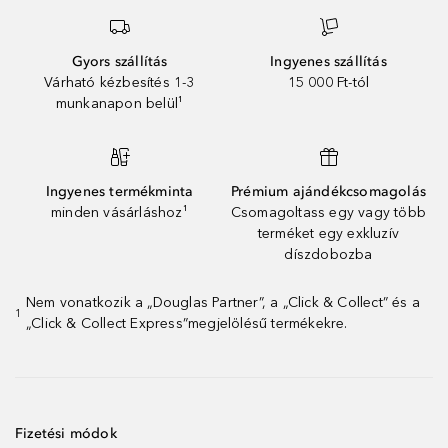
Gyors szállítás
Ingyenes szállítás
Várható kézbesítés 1-3
15 000 Ft-tól
munkanapon belül¹
Ingyenes termékminta
Prémium ajándékcsomagolás
minden vásárláshoz¹
Csomagoltass egy vagy több
terméket egy exkluzív
díszdobozba
Nem vonatkozik a „Douglas Partner”, a „Click & Collect” és a
1
„Click & Collect Express”megjelölésű termékekre.
Fizetési módok