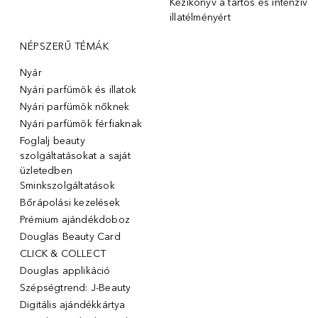
Kézikönyv a tartós és intenzív
illatélményért
NÉPSZERŰ TÉMÁK
Nyár
Nyári parfümök és illatok
Nyári parfümök nőknek
Nyári parfümök férfiaknak
Foglalj beauty
szolgáltatásokat a saját
üzletedben
Sminkszolgáltatások
Bőrápolási kezelések
Prémium ajándékdoboz
Douglas Beauty Card
CLICK & COLLECT
Douglas applikáció
Szépségtrend: J-Beauty
Digitális ajándékkártya