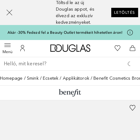
Töltsd le az új
[navigation.slideout.screenreader]
Douglas appot, és
LETÖLTÉS
élvezd az exkluzív
kedvezményeket.
Akár -30% Fedezd fel a Beauty Outlet termékeit hihetetlen áron!
A Douglas Főoldalra
A kívánság
Menü megnyitása
A fiókomhoz
Kos
Menü
Menj vissza
Keresés végrehajtása
Homepage
Smink
Ecsetek
Applikátorok
Benefit Cosmetics Bro