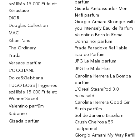
parfüm
szállítás 15 000 Ft felett
Gisada Ambassador Men
Kérastase
férfi parfüm
DIOR
Giorgio Armani Stronger with
Douglas Collection
you Intensely Eau de Parfum
MAC
Valentino Born In Roma
Kilian Paris
Donna női parfüm
The Ordinary
Prada Paradoxe Refillable
Eau de Parfum
Prada
JPG Le Male parfüm
Versace parfüm
JPG Le Male Elixir
L'OCCITANE
Carolina Herrera La Bomba
Dolce&Gabbana
parfüm
HUGO BOSS | Ingyenes
L´Oréal SteamPod 3.0
szállítás 15 000 Ft felett
hajvasaló
Women'Secret
Carolina Herrera Good Girl
Valentino parfüm
Blush parfüm
Rabanne
Sol de Janeiro Brazilian
Gisada parfüm
Crush Cheirosa 59
Testpermet
Giorgio Armani My Way Refill