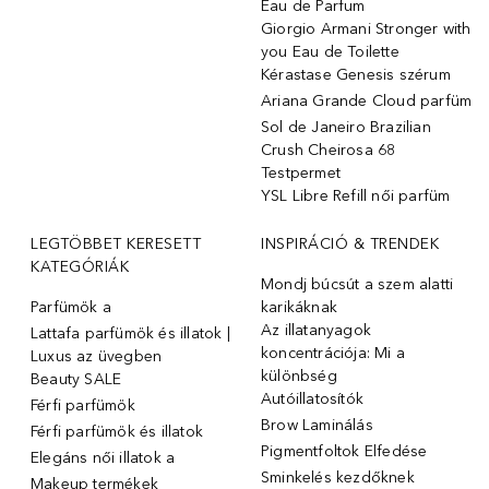
Eau de Parfum
Giorgio Armani Stronger with
you Eau de Toilette
Kérastase Genesis szérum
Ariana Grande Cloud parfüm
Sol de Janeiro Brazilian
Crush Cheirosa 68
Testpermet
YSL Libre Refill női parfüm
LEGTÖBBET KERESETT
INSPIRÁCIÓ & TRENDEK
KATEGÓRIÁK
Mondj búcsút a szem alatti
Parfümök ️a
karikáknak
Az illatanyagok
Lattafa parfümök és illatok |
koncentrációja: Mi a
Luxus az üvegben
különbség
Beauty SALE
Autóillatosítók
Férfi parfümök
Brow Laminálás
Férfi parfümök és illatok
Pigmentfoltok Elfedése
Elegáns női illatok ️a
Sminkelés kezdőknek
Makeup termékek