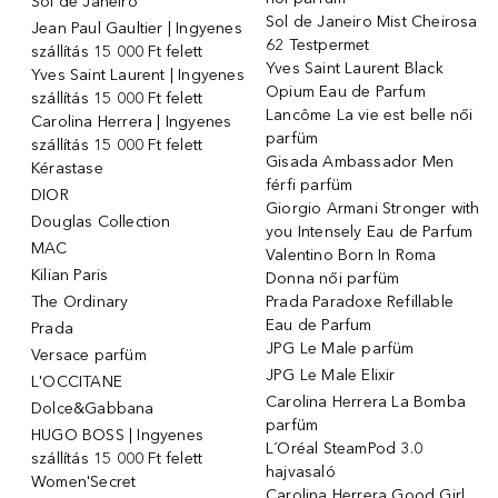
Sol de Janeiro
Sol de Janeiro Mist Cheirosa
Jean Paul Gaultier | Ingyenes
62 Testpermet
szállítás 15 000 Ft felett
Yves Saint Laurent Black
Yves Saint Laurent | Ingyenes
Opium Eau de Parfum
szállítás 15 000 Ft felett
Lancôme La vie est belle női
Carolina Herrera | Ingyenes
parfüm
szállítás 15 000 Ft felett
Gisada Ambassador Men
Kérastase
férfi parfüm
DIOR
Giorgio Armani Stronger with
Douglas Collection
you Intensely Eau de Parfum
MAC
Valentino Born In Roma
Kilian Paris
Donna női parfüm
The Ordinary
Prada Paradoxe Refillable
Eau de Parfum
Prada
JPG Le Male parfüm
Versace parfüm
JPG Le Male Elixir
L'OCCITANE
Carolina Herrera La Bomba
Dolce&Gabbana
parfüm
HUGO BOSS | Ingyenes
L´Oréal SteamPod 3.0
szállítás 15 000 Ft felett
hajvasaló
Women'Secret
Carolina Herrera Good Girl