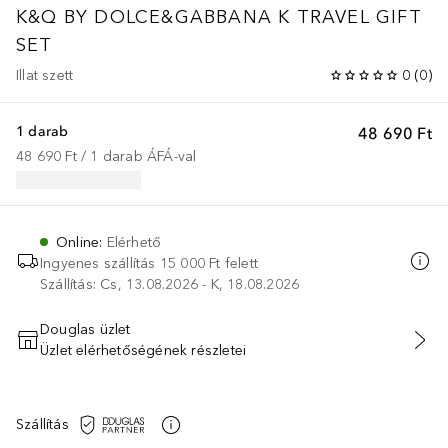
K&Q BY DOLCE&GABBANA
K TRAVEL GIFT
SET
Illat szett
0
(
0
)
1 darab
48 690 Ft
48 690 Ft
 / 
1
darab
ÁFÁ-val
Online
:
Elérhető
Ingyenes szállítás 15 000 Ft felett
Szállítás: Cs, 13.08.2026 - K, 18.08.2026
Douglas üzlet
Üzlet elérhetőségének részletei
KOSÁRBA HELYEZÉS
Szállítás