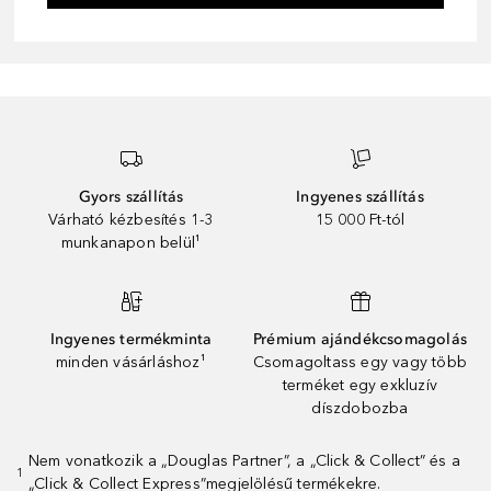
Gyors szállítás
Ingyenes szállítás
Várható kézbesítés 1-3
15 000 Ft-tól
munkanapon belül¹
Ingyenes termékminta
Prémium ajándékcsomagolás
minden vásárláshoz¹
Csomagoltass egy vagy több
terméket egy exkluzív
díszdobozba
Nem vonatkozik a „Douglas Partner”, a „Click & Collect” és a
1
„Click & Collect Express”megjelölésű termékekre.