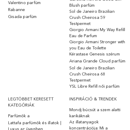
Valentino parfüm
Blush parfüm
Rabanne
Sol de Janeiro Brazilian
Gisada parfüm
Crush Cheirosa 59
Testpermet
Giorgio Armani My Way Refill
Eau de Parfum
Giorgio Armani Stronger with
you Eau de Toilette
Kérastase Genesis szérum
Ariana Grande Cloud parfüm
Sol de Janeiro Brazilian
Crush Cheirosa 68
Testpermet
YSL Libre Refill női parfüm
LEGTÖBBET KERESETT
INSPIRÁCIÓ & TRENDEK
KATEGÓRIÁK
Mondj búcsút a szem alatti
Parfümök ️a
karikáknak
Az illatanyagok
Lattafa parfümök és illatok |
koncentrációja: Mi a
Luxus az üvegben