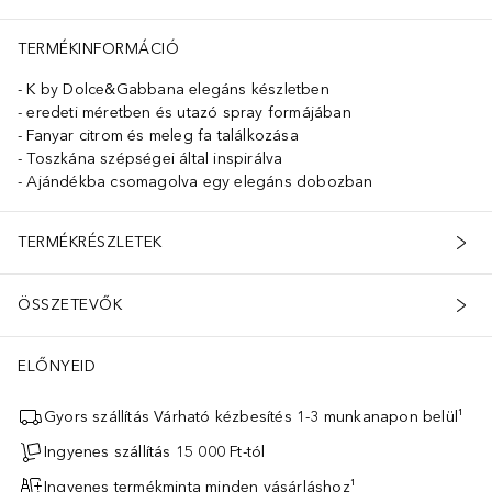
TERMÉKINFORMÁCIÓ
K by Dolce&Gabbana elegáns készletben
eredeti méretben és utazó spray formájában
Fanyar citrom és meleg fa találkozása
Toszkána szépségei által inspirálva
Ajándékba csomagolva egy elegáns dobozban
TERMÉKRÉSZLETEK
ÖSSZETEVŐK
ELŐNYEID
Gyors szállítás Várható kézbesítés 1-3 munkanapon belül¹
Ingyenes szállítás 15 000 Ft-tól
Ingyenes termékminta minden vásárláshoz¹