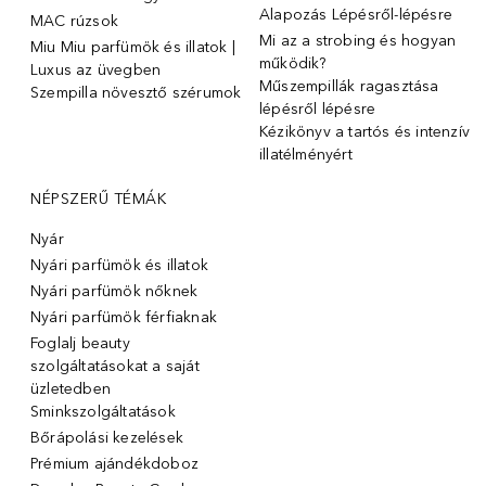
Alapozás Lépésről-lépésre
MAC rúzsok
Mi az a strobing és hogyan
Miu Miu parfümök és illatok |
működik?
Luxus az üvegben
Műszempillák ragasztása
Szempilla növesztő szérumok
lépésről lépésre
Kézikönyv a tartós és intenzív
illatélményért
NÉPSZERŰ TÉMÁK
Nyár
Nyári parfümök és illatok
Nyári parfümök nőknek
Nyári parfümök férfiaknak
Foglalj beauty
szolgáltatásokat a saját
üzletedben
Sminkszolgáltatások
Bőrápolási kezelések
Prémium ajándékdoboz