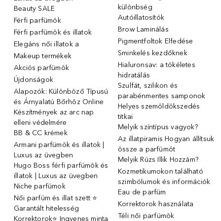
különbség
Beauty SALE
Autóillatosítók
Férfi parfümök
Brow Laminálás
Férfi parfümök és illatok
Pigmentfoltok Elfedése
Elegáns női illatok ️a
Sminkelés kezdőknek
Makeup termékek
Hialuronsav: a tökéletes
Akciós parfümök
hidratálás
Újdonságok
Szulfát, szilikon és
Alapozók: Különböző Típusú
parabénmentes samponok
és Árnyalatú Bőrhöz Online
Helyes szemöldökszedés
Készítmények az arc nap
titkai
elleni védelmére
Melyik színtípus vagyok?
BB & CC krémek
Az illatpiramis Hogyan állítsuk
Armani parfümök és illatok |
össze a parfümöt
Luxus az üvegben
Melyik Rúzs Illik Hozzám?
Hugo Boss férfi parfümök és
Kozmetikumokon található
illatok | Luxus az üvegben
szimbólumok és információk
Niche parfümok
Eau de parfüm
Női parfüm és illat szett ⭐
Korrektorok használata
Garantált hitelesség
Téli női parfümök
Korrektorok⭐ Ingyenes minta