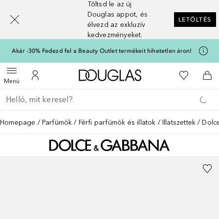
Töltsd le az új
[navigation.slideout.screenreader]
Douglas appot, és
LETÖLTÉS
élvezd az exkluzív
kedvezményeket.
Akár -30% Fedezd fel a Beauty Outlet termékeit hihetetlen áron!
A Douglas Főoldalra
A kívánság
Menü megnyitása
A fiókomhoz
Kos
Menü
Menj vissza
Keresés végrehajtása
Homepage
Parfümök
Férfi parfümök és illatok
Illatszettek
Dolc