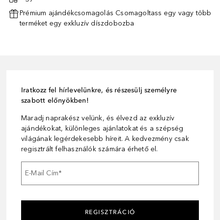
Prémium ajándékcsomagolás Csomagoltass egy vagy több
terméket egy exkluzív díszdobozba
Iratkozz fel hírlevelünkre, és részesülj személyre
szabott előnyökben!
Maradj naprakész velünk, és élvezd az exkluzív
ajándékokat, különleges ajánlatokat és a szépség
világának legérdekesebb híreit. A kedvezmény csak
regisztrált felhasználók számára érhető el.
E-Mail Cím
*
REGISZTRÁCIÓ