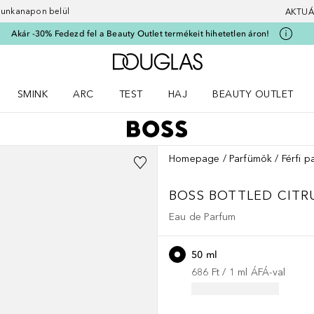
 munkanapon belül
AKTUÁ
Akár -30% Fedezd fel a Beauty Outlet termékeit hihetetlen áron!
A Douglas Főoldalra
SMINK
ARC
TEST
HAJ
BEAUTY OUTLET
nüt
z) Parfümök menüt
Nyisd meg a(z) Smink menüt
Nyisd meg a(z) Arc menüt
Nyisd meg a(z) Test menüt
Nyisd meg a(z) Haj menüt
Homepage
Parfümök
Férfi p
BOSS BOTTLED
CITR
Eau de Parfum
50 ml
686 Ft
 / 
1
ml
ÁFÁ-val