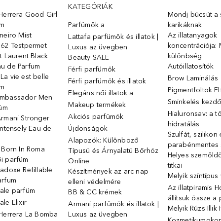
KATEGÓRIÁK
Herrera Good Girl
Mondj búcsút a s
üm
Parfümök ️a
karikáknak
neiro Mist
Az illatanyagok
Lattafa parfümök és illatok |
 62 Testpermet
koncentrációja: 
Luxus az üvegben
t Laurent Black
különbség
Beauty SALE
u de Parfum
Autóillatosítók
Férfi parfümök
a vie est belle
Brow Laminálás
Férfi parfümök és illatok
üm
Pigmentfoltok E
Elegáns női illatok ️a
Ambassador Men
Sminkelés kezd
Makeup termékek
füm
Hialuronsav: a t
Akciós parfümök
Armani Stronger
hidratálás
Intensely Eau de
Újdonságok
Szulfát, szilikon
Alapozók: Különböző
parabénmentes
o Born In Roma
Típusú és Árnyalatú Bőrhöz
Helyes szemöld
i parfüm
Online
titkai
adoxe Refillable
Készítmények az arc nap
Melyik színtípus
arfum
elleni védelmére
Az illatpiramis 
ale parfüm
BB & CC krémek
állítsuk össze a
le Elixir
Armani parfümök és illatok |
Melyik Rúzs Illi
 Herrera La Bomba
Luxus az üvegben
Kozmetikumokon 