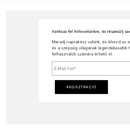
Iratkozz fel hírlevelünkre, és részesülj 
Maradj naprakész velünk, és élvezd az e
és a szépség világának legérdekesebb hí
felhasználók számára érhető el.
E-Mail Cím
*
REGISZTRÁCIÓ