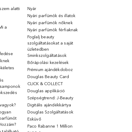
zem alatti
Nyár
Nyári parfümök és illatok
Nyári parfümök nőknek
Mi a
Nyári parfümök férfiaknak
Foglalj beauty
szolgáltatásokat a saját
üzletedben
lfedése
Sminkszolgáltatások
őknek
Bőrápolási kezelések
ökéletes
Prémium ajándékdoboz
Douglas Beauty Card
 és
CLICK & COLLECT
 samponok
Douglas applikáció
ökszedés
Szépségtrend: J-Beauty
 vagyok?
Digitális ajándékkártya
Hogyan
Douglas Szolgáltatások
 parfümöt
Esküvő
k Hozzám?
Paco Rabanne 1 Million
található