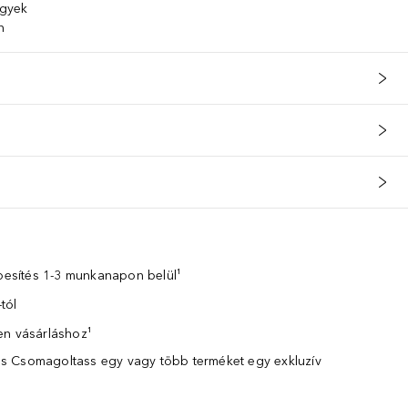
egyek
n
zbesítés 1-3 munkanapon belül¹
tól
en vásárláshoz¹
 Csomagoltass egy vagy több terméket egy exkluzív