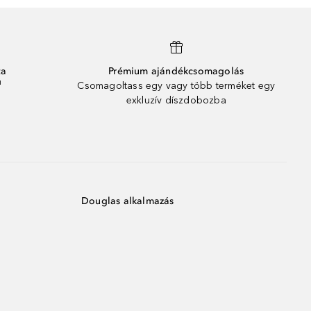
ta
Prémium ajándékcsomagolás
¹
Csomagoltass egy vagy több terméket egy
exkluzív díszdobozba
Douglas alkalmazás