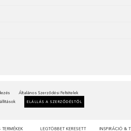
ndezés
Általános Szerződési Feltételek
llítások
ELÁLLÁS A SZERZŐDÉSTŐL
S TERMÉKEK
LEGTÖBBET KERESETT
INSPIRÁCIÓ & 