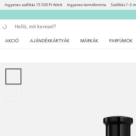
Ingyenes szállítás 15 000 Ft felett
Ingyenes termékminta
Szállítás 1–3
Menj vissza
Keresés végrehajtása
AKCIÓ
AJÁNDÉKKÁRTYÁK
MÁRKÁK
PARFÜMÖK
Nyisd meg a(z) Akció menüt
Nyisd meg a(z) MÁRKÁK me
Nyisd meg a(