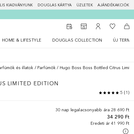
LIS KIADVÁNYUNK
DOUGLAS KÁRTYA
ÜZLETEK
AJÁNDÉKAKCIÓK
A kívánság
Az üzletkeresőhöz
A fiókomhoz
Kos
HOME & LIFESTYLE
DOUGLAS COLLECTION
ÚJ TERMÉ
Nyisd meg a(z) HOME & LIFESTYLE menüt
Nyisd meg a(z) Douglas Collection menüt
Nyisd meg 
arfümök és illatok
Parfümök
Hugo Boss Boss Bottled Citrus Limite
US LIMITED EDITION
5
(
1
)
30 nap legalacsonyabb ára
28 690 Ft
34 290 Ft
Eredeti ár
41 990 Ft