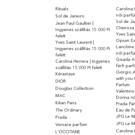
Rituals
Carolina 
női parf
Sol de Janeiro
Sol de Ja
Jean Paul Gaultier |
Cheirosa
Ingyenes szállítás 15 000 Ft
Yves Sain
felett
Opium Ea
Yves Saint Laurent |
Lancôme L
Ingyenes szállítás 15 000 Ft
női parf
felett
Gisada 
Carolina Herrera | Ingyenes
férfi par
szállítás 15 000 Ft felett
Giorgio 
Kérastase
with you 
DIOR
Parfum
Douglas Collection
Valentin
MAC
Donna nő
Kilian Paris
Prada Par
The Ordinary
Eau de P
JPG Le M
Prada
JPG Le Ma
Versace parfüm
Carolina
L'OCCITANE