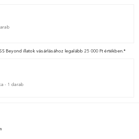
arab
 Beyond illatok vásárlásához legalább 25 000 Ft értékben.*
ka
-
1
darab
m