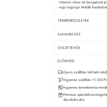
Intenzív citrus és bergamott j
egy ragyogó limitált kiadásba
TERMÉKRÉSZLETEK
ALKALMAZÁS
ÖSSZETEVŐK
ELŐNYEID
Gyors szállítás Várható ké
Ingyenes szállítás 15 000 Ft-
Ingyenes termékminta mind
Prémium ajándékcsomagolás
díszdobozba