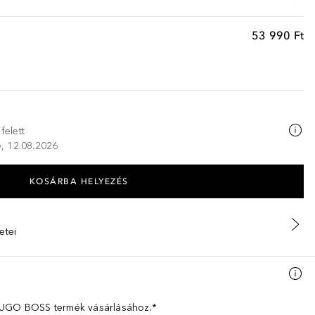
53 990 Ft
felett
ze, 12.08.2026
KOSÁRBA HELYEZÉS
etei
 HUGO BOSS termék vásárlásához.*