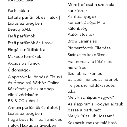
KATEGÓRIÁK
Mondj búcsút a szem alatti
Parfümök ️a
karikáknak
Az illatanyagok
Lattafa parfümök és illatok |
koncentrációja: Mi a
Luxus az üvegben
különbség
Beauty SALE
Autóillatosítók
Férfi parfümök
Brow Laminálás
Férfi parfümök és illatok
Pigmentfoltok Elfedése
Elegáns női illatok ️a
Sminkelés kezdőknek
Makeup termékek
Hialuronsav: a tökéletes
Akciós parfümök
hidratálás
Újdonságok
Szulfát, szilikon és
Alapozók: Különböző Típusú
parabénmentes samponok
és Árnyalatú Bőrhöz Online
Helyes szemöldökszedés
Készítmények az arc nap
titkai
elleni védelmére
Melyik színtípus vagyok?
BB & CC krémek
Az illatpiramis Hogyan állítsuk
Armani parfümök és illatok |
össze a parfümöt
Luxus az üvegben
Melyik Rúzs Illik Hozzám?
Hugo Boss férfi parfümök és
Kozmetikumokon található
illatok | Luxus az üvegben