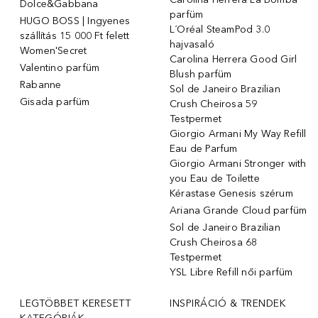
Dolce&Gabbana
parfüm
HUGO BOSS | Ingyenes
L´Oréal SteamPod 3.0
szállítás 15 000 Ft felett
hajvasaló
Women'Secret
Carolina Herrera Good Girl
Valentino parfüm
Blush parfüm
Rabanne
Sol de Janeiro Brazilian
Gisada parfüm
Crush Cheirosa 59
Testpermet
Giorgio Armani My Way Refill
Eau de Parfum
Giorgio Armani Stronger with
you Eau de Toilette
Kérastase Genesis szérum
Ariana Grande Cloud parfüm
Sol de Janeiro Brazilian
Crush Cheirosa 68
Testpermet
YSL Libre Refill női parfüm
LEGTÖBBET KERESETT
INSPIRÁCIÓ & TRENDEK