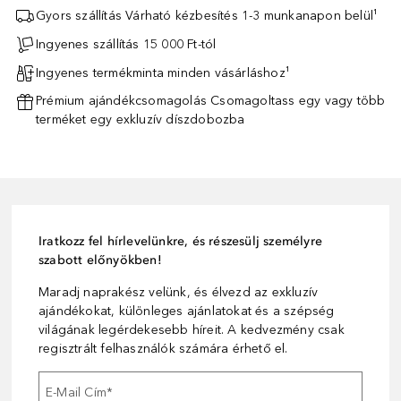
Gyors szállítás Várható kézbesítés 1-3 munkanapon belül¹
Ingyenes szállítás 15 000 Ft-tól
Ingyenes termékminta minden vásárláshoz¹
Prémium ajándékcsomagolás Csomagoltass egy vagy több
terméket egy exkluzív díszdobozba
Iratkozz fel hírlevelünkre, és részesülj személyre
szabott előnyökben!
Maradj naprakész velünk, és élvezd az exkluzív
ajándékokat, különleges ajánlatokat és a szépség
világának legérdekesebb híreit. A kedvezmény csak
regisztrált felhasználók számára érhető el.
E-Mail Cím
*