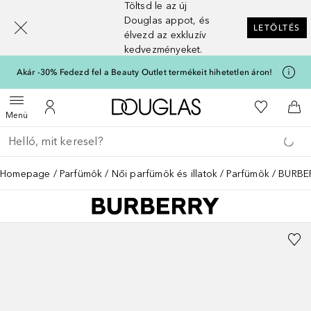
Töltsd le az új
[navigation.slideout.screenreader]
Douglas appot, és
LETÖLTÉS
élvezd az exkluzív
kedvezményeket.
Akár -30% Fedezd fel a Beauty Outlet termékeit hihetetlen áron!
A Douglas Főoldalra
A kívánság
Menü megnyitása
A fiókomhoz
Kos
Menü
Menj vissza
Keresés végrehajtása
Homepage
Parfümök
Női parfümök és illatok
Parfümök
BURBER