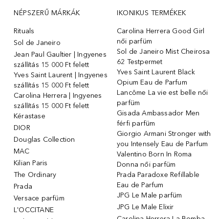
NÉPSZERŰ MÁRKÁK
IKONIKUS TERMÉKEK
Rituals
Carolina Herrera Good Girl
női parfüm
Sol de Janeiro
Sol de Janeiro Mist Cheirosa
Jean Paul Gaultier | Ingyenes
62 Testpermet
szállítás 15 000 Ft felett
Yves Saint Laurent Black
Yves Saint Laurent | Ingyenes
Opium Eau de Parfum
szállítás 15 000 Ft felett
Lancôme La vie est belle női
Carolina Herrera | Ingyenes
parfüm
szállítás 15 000 Ft felett
Gisada Ambassador Men
Kérastase
férfi parfüm
DIOR
Giorgio Armani Stronger with
Douglas Collection
you Intensely Eau de Parfum
MAC
Valentino Born In Roma
Kilian Paris
Donna női parfüm
The Ordinary
Prada Paradoxe Refillable
Eau de Parfum
Prada
JPG Le Male parfüm
Versace parfüm
JPG Le Male Elixir
L'OCCITANE
Carolina Herrera La Bomba