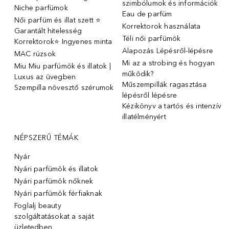
szimbólumok és információk
Niche parfümok
Eau de parfüm
Női parfüm és illat szett ⭐
Korrektorok használata
Garantált hitelesség
Téli női parfümök
Korrektorok⭐ Ingyenes minta
Alapozás Lépésről-lépésre
MAC rúzsok
Mi az a strobing és hogyan
Miu Miu parfümök és illatok |
működik?
Luxus az üvegben
Műszempillák ragasztása
Szempilla növesztő szérumok
lépésről lépésre
Kézikönyv a tartós és intenzív
illatélményért
NÉPSZERŰ TÉMÁK
Nyár
Nyári parfümök és illatok
Nyári parfümök nőknek
Nyári parfümök férfiaknak
Foglalj beauty
szolgáltatásokat a saját
üzletedben