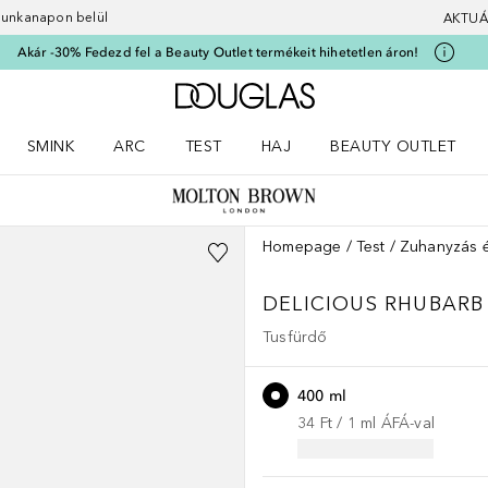
 munkanapon belül
AKTUÁ
Akár -30% Fedezd fel a Beauty Outlet termékeit hihetetlen áron!
A Douglas Főoldalra
SMINK
ARC
TEST
HAJ
BEAUTY OUTLET
nüt
z) Parfümök menüt
Nyisd meg a(z) Smink menüt
Nyisd meg a(z) Arc menüt
Nyisd meg a(z) Test menüt
Nyisd meg a(z) Haj menüt
Homepage
Test
Zuhanyzás é
DELICIOUS RHUBARB
Tusfürdő
400 ml
34 Ft
 / 
1
ml
ÁFÁ-val