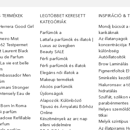
S TERMÉKEK
LEGTÖBBET KERESETT
INSPIRÁCIÓ & 
KATEGÓRIÁK
Herrera Good Girl
Mondj búcsút a s
üm
Parfümök ️a
karikáknak
neiro Mist
Az illatanyagok
Lattafa parfümök és illatok |
 62 Testpermet
koncentrációja: 
Luxus az üvegben
t Laurent Black
különbség
Beauty SALE
u de Parfum
Autóillatosítók
Férfi parfümök
a vie est belle
Brow Laminálás
Férfi parfümök és illatok
üm
Pigmentfoltok E
Elegáns női illatok ️a
Ambassador Men
Sminkelés kezd
Makeup termékek
füm
Hialuronsav: a t
Akciós parfümök
Armani Stronger
hidratálás
Intensely Eau de
Újdonságok
Szulfát, szilikon
Alapozók: Különböző
parabénmentes
o Born In Roma
Típusú és Árnyalatú Bőrhöz
Helyes szemöld
i parfüm
Online
titkai
adoxe Refillable
Készítmények az arc nap
Melyik színtípus
arfum
elleni védelmére
Az illatpiramis 