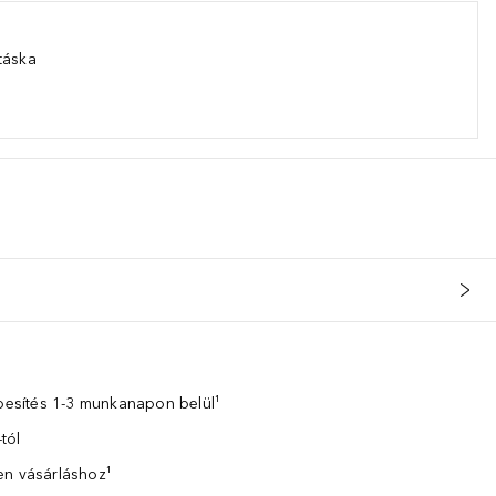
táska
zbesítés 1-3 munkanapon belül¹
tól
en vásárláshoz¹