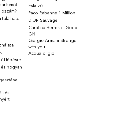
 parfümöt
Esküvő
k Hozzám?
Paco Rabanne 1 Million
található
DIOR Sauvage
Carolina Herrera - Good
Girl
Giorgio Armani Stronger
ználata
with you
k
Acqua di giò
ől-lépésre
g és hogyan
gasztása
ós és
ényért