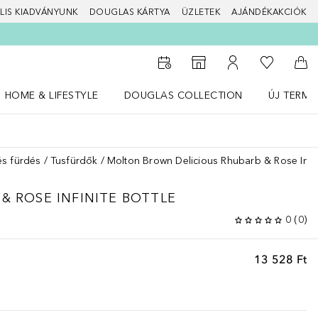
LIS KIADVÁNYUNK
DOUGLAS KÁRTYA
ÜZLETEK
AJÁNDÉKAKCIÓK
A kívánság
Az üzletkeresőhöz
A fiókomhoz
Kos
HOME & LIFESTYLE
DOUGLAS COLLECTION
ÚJ TERMÉ
Nyisd meg a(z) HOME & LIFESTYLE menüt
Nyisd meg a(z) Douglas Collection menüt
Nyisd meg 
s fürdés
Tusfürdők
Molton Brown Delicious Rhubarb & Rose Infin
 & ROSE
INFINITE BOTTLE
0
(
0
)
13 528 Ft