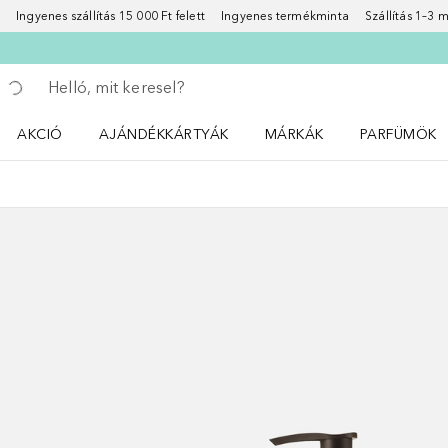
Ingyenes szállítás 15 000 Ft felett
Ingyenes termékminta
Szállítás 1–3
Menj vissza
Keresés végrehajtása
AKCIÓ
AJÁNDÉKKÁRTYÁK
MÁRKÁK
PARFÜMÖK
Nyisd meg a(z) Akció menüt
Nyisd meg a(z) MÁRKÁK me
Nyisd meg a(