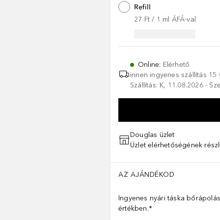
Refill
27 Ft
 / 
1
ml
ÁFÁ-val
Online
:
Elérhető
innen ingyenes szállítás
15 
Szállítás: K, 11.08.2026 - S
Douglas üzlet
Üzlet elérhetőségének részl
AZ AJÁNDÉKOD
Ingyenes nyári táska bőrápolás
értékben.*