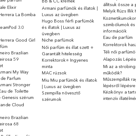
ale parfüm
BB & CC krémek
állítsuk össze a
le Elixir
Armani parfümök és illatok |
Melyik Rúzs Illi
 Herrera La Bomba
Luxus az üvegben
Kozmetikumokon 
Hugo Boss férfi parfümök
szimbólumok és
SteamPod 3.0
és illatok | Luxus az
információk
ó
üvegben
Eau de parfüm
Herrera Good Girl
Niche parfümok
Korrektorok has
rfüm
Női parfüm és illat szett ⭐
Téli női parfümö
neiro Brazilian
Garantált hitelesség
eirosa 59
Alapozás Lépésr
Korrektorok⭐ Ingyenes
et
minta
Mi az a strobin
Armani My Way
MAC rúzsok
működik?
u de Parfum
Műszempillák ra
Miu Miu parfümök és illatok
Armani Stronger
lépésről lépésre
| Luxus az üvegben
Eau de Toilette
Kézikönyv a tart
Szempilla növesztő
e Genesis szérum
intenzív illatélm
szérumok
rande Cloud
neiro Brazilian
eirosa 68
et