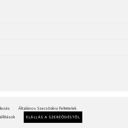
ndezés
Általános Szerződési Feltételek
llítások
ELÁLLÁS A SZERZŐDÉSTŐL