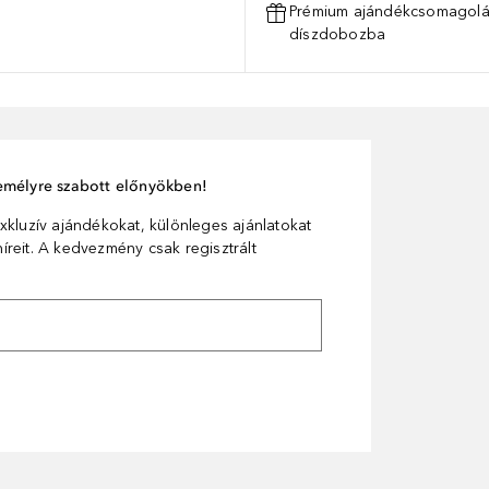
Prémium ajándékcsomagolás
díszdobozba
személyre szabott előnyökben!
xkluzív ajándékokat, különleges ajánlatokat
reit. A kedvezmény csak regisztrált