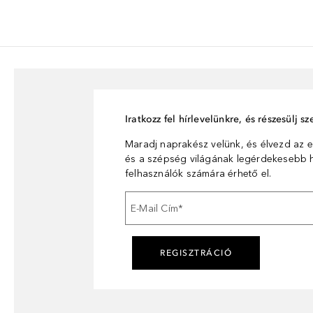
Iratkozz fel hírlevelünkre, és részesülj 
Maradj naprakész velünk, és élvezd az e
és a szépség világának legérdekesebb hí
felhasználók számára érhető el.
E-Mail Cím
*
REGISZTRÁCIÓ