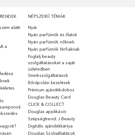
TRENDEK
NÉPSZERŰ TÉMÁK
zem alatti
Nyár
Nyári parfümök és illatok
Nyári parfümök nőknek
Mi a
Nyári parfümök férfiaknak
Foglalj beauty
szolgáltatásokat a saját
üzletedben
lfedése
Sminkszolgáltatások
őknek
Bőrápolási kezelések
ökéletes
Prémium ajándékdoboz
Douglas Beauty Card
 és
CLICK & COLLECT
 samponok
Douglas applikáció
ökszedés
Szépségtrend: J-Beauty
 vagyok?
Digitális ajándékkártya
Hogyan
Douglas Szolgáltatások