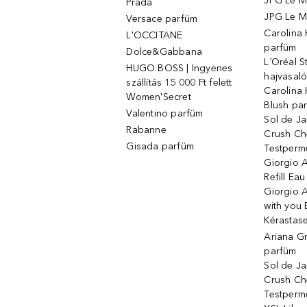
JPG Le M
Prada
JPG Le Ma
Versace parfüm
Carolina
L'OCCITANE
parfüm
Dolce&Gabbana
L´Oréal 
HUGO BOSS | Ingyenes
hajvasal
szállítás 15 000 Ft felett
Carolina 
Women'Secret
Blush pa
Valentino parfüm
Sol de Ja
Rabanne
Crush Ch
Gisada parfüm
Testperm
Giorgio 
Refill Ea
Giorgio 
with you 
Kérastas
Ariana G
parfüm
Sol de Ja
Crush Ch
Testperm