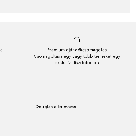
ta
Prémium ajándékcsomagolás
¹
Csomagoltass egy vagy több terméket egy
exkluzív díszdobozba
Douglas alkalmazás