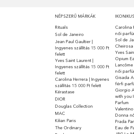
NÉPSZERŰ MÁRKÁK
IKONIKU
Rituals
Carolina 
női parf
Sol de Janeiro
Sol de Ja
Jean Paul Gaultier |
Cheirosa
Ingyenes szállítás 15 000 Ft
Yves Sain
felett
Opium Ea
Yves Saint Laurent |
Lancôme L
Ingyenes szállítás 15 000 Ft
női parf
felett
Gisada 
Carolina Herrera | Ingyenes
férfi par
szállítás 15 000 Ft felett
Giorgio 
Kérastase
with you 
DIOR
Parfum
Douglas Collection
Valentin
MAC
Donna nő
Kilian Paris
Prada Par
The Ordinary
Eau de P