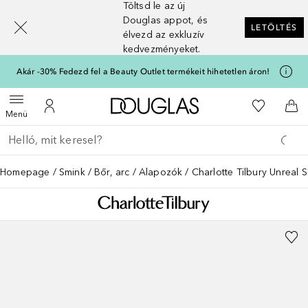
Töltsd le az új
[navigation.slideout.screenreader]
Douglas appot, és
LETÖLTÉS
élvezd az exkluzív
kedvezményeket.
Akár -30% Fedezd fel a Beauty Outlet termékeit hihetetlen áron!
A Douglas Főoldalra
A kívánság
Menü megnyitása
A fiókomhoz
Kos
Menü
Menj vissza
Keresés végrehajtása
Homepage
Smink
Bőr, arc
Alapozók
Charlotte Tilbury Unreal 