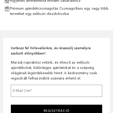
Ingyenes termékminta minden vásárláshoz¹
Prémium ajándékcsomagolás Csomagoltass egy vagy több
terméket egy exkluzív díszdobozba
Iratkozz fel hírlevelünkre, és részesülj személyre
szabott előnyökben!
Maradj naprakész velünk, és élvezd az exkluzív
ajándékokat, különleges ajánlatokat és a szépség
világának legérdekesebb híreit. A kedvezmény csak
regisztrált felhasználók számára érhető el.
E-Mail Cím
*
REGISZTRÁCIÓ