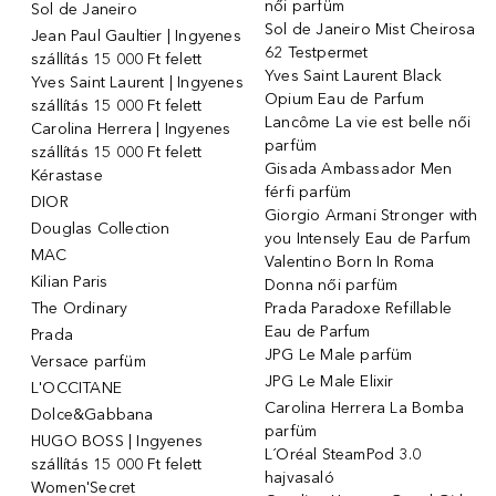
női parfüm
Sol de Janeiro
Sol de Janeiro Mist Cheirosa
Jean Paul Gaultier | Ingyenes
62 Testpermet
szállítás 15 000 Ft felett
Yves Saint Laurent Black
Yves Saint Laurent | Ingyenes
Opium Eau de Parfum
szállítás 15 000 Ft felett
Lancôme La vie est belle női
Carolina Herrera | Ingyenes
parfüm
szállítás 15 000 Ft felett
Gisada Ambassador Men
Kérastase
férfi parfüm
DIOR
Giorgio Armani Stronger with
Douglas Collection
you Intensely Eau de Parfum
MAC
Valentino Born In Roma
Kilian Paris
Donna női parfüm
The Ordinary
Prada Paradoxe Refillable
Eau de Parfum
Prada
JPG Le Male parfüm
Versace parfüm
JPG Le Male Elixir
L'OCCITANE
Carolina Herrera La Bomba
Dolce&Gabbana
parfüm
HUGO BOSS | Ingyenes
L´Oréal SteamPod 3.0
szállítás 15 000 Ft felett
hajvasaló
Women'Secret