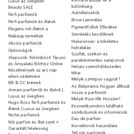
koncentrációja: Mi a
Luxus az üvegben
különbség
Beauty SALE
Autóillatosítók
Férfi parfümök
Brow Laminálás
Férfi parfümök és illatok
Pigmentfoltok Elfedése
Elegáns női illatok ️a
Sminkelés kezdőknek
Makeup termékek
Hialuronsav: a tökéletes
Akciós parfümök
hidratálás
Újdonságok
Szulfát, szilikon és
Alapozók: Különböző Típusú
parabénmentes samponok
és Árnyalatú Bőrhöz Online
Helyes szemöldökszedés
Készítmények az arc nap
titkai
elleni védelmére
Melyik színtípus vagyok?
BB & CC krémek
Az illatpiramis Hogyan állítsuk
Armani parfümök és illatok |
össze a parfümöt
Luxus az üvegben
Melyik Rúzs Illik Hozzám?
Hugo Boss férfi parfümök és
Kozmetikumokon található
illatok | Luxus az üvegben
szimbólumok és információk
Niche parfümok
Eau de parfüm
Női parfüm és illat szett ⭐
Korrektorok használata
Garantált hitelesség
Téli női parfümök