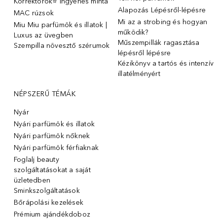
Korrektorok⭐ Ingyenes minta
Alapozás Lépésről-lépésre
MAC rúzsok
Mi az a strobing és hogyan
Miu Miu parfümök és illatok |
működik?
Luxus az üvegben
Műszempillák ragasztása
Szempilla növesztő szérumok
lépésről lépésre
Kézikönyv a tartós és intenzív
illatélményért
NÉPSZERŰ TÉMÁK
Nyár
Nyári parfümök és illatok
Nyári parfümök nőknek
Nyári parfümök férfiaknak
Foglalj beauty
szolgáltatásokat a saját
üzletedben
Sminkszolgáltatások
Bőrápolási kezelések
Prémium ajándékdoboz