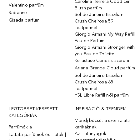
Carolina Herrera Good Girl
Valentino parfüm
Blush parfüm
Rabanne
Sol de Janeiro Brazilian
Gisada parfüm
Crush Cheirosa 59
Testpermet
Giorgio Armani My Way Refill
Eau de Parfum
Giorgio Armani Stronger with
you Eau de Toilette
Kérastase Genesis szérum
Ariana Grande Cloud parfüm
Sol de Janeiro Brazilian
Crush Cheirosa 68
Testpermet
YSL Libre Refill női parfüm
LEGTÖBBET KERESETT
INSPIRÁCIÓ & TRENDEK
KATEGÓRIÁK
Mondj búcsút a szem alatti
Parfümök ️a
karikáknak
Az illatanyagok
Lattafa parfümök és illatok |