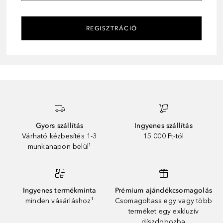
REGISZTRÁCIÓ
Gyors szállítás
Ingyenes szállítás
Várható kézbesítés 1-3
15 000 Ft-tól
munkanapon belül¹
Ingyenes termékminta
Prémium ajándékcsomagolás
minden vásárláshoz¹
Csomagoltass egy vagy több
terméket egy exkluzív
díszdobozba