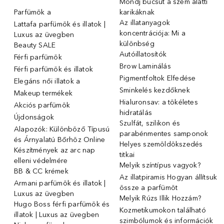
Mondj búcsút a szem alatti
Parfümök ️a
karikáknak
Az illatanyagok
Lattafa parfümök és illatok |
koncentrációja: Mi a
Luxus az üvegben
különbség
Beauty SALE
Autóillatosítók
Férfi parfümök
Brow Laminálás
Férfi parfümök és illatok
Pigmentfoltok Elfedése
Elegáns női illatok ️a
Sminkelés kezdőknek
Makeup termékek
Hialuronsav: a tökéletes
Akciós parfümök
hidratálás
Újdonságok
Szulfát, szilikon és
Alapozók: Különböző Típusú
parabénmentes samponok
és Árnyalatú Bőrhöz Online
Helyes szemöldökszedés
Készítmények az arc nap
titkai
elleni védelmére
Melyik színtípus vagyok?
BB & CC krémek
Az illatpiramis Hogyan állítsuk
Armani parfümök és illatok |
össze a parfümöt
Luxus az üvegben
Melyik Rúzs Illik Hozzám?
Hugo Boss férfi parfümök és
Kozmetikumokon található
illatok | Luxus az üvegben
szimbólumok és információk