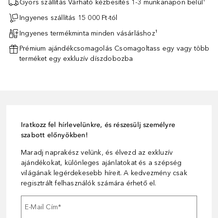
Gyors szállítás Várható kézbesítés 1-3 munkanapon belül¹
Ingyenes szállítás 15 000 Ft-tól
Ingyenes termékminta minden vásárláshoz¹
Prémium ajándékcsomagolás Csomagoltass egy vagy több
terméket egy exkluzív díszdobozba
Iratkozz fel hírlevelünkre, és részesülj személyre
szabott előnyökben!
Maradj naprakész velünk, és élvezd az exkluzív
ajándékokat, különleges ajánlatokat és a szépség
világának legérdekesebb híreit. A kedvezmény csak
regisztrált felhasználók számára érhető el.
E-Mail Cím
*