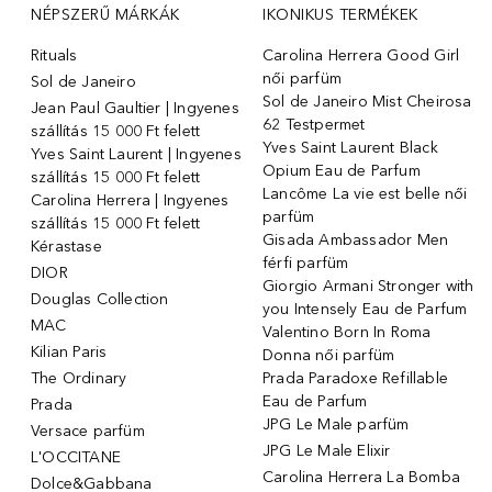
NÉPSZERŰ MÁRKÁK
IKONIKUS TERMÉKEK
Rituals
Carolina Herrera Good Girl
női parfüm
Sol de Janeiro
Sol de Janeiro Mist Cheirosa
Jean Paul Gaultier | Ingyenes
62 Testpermet
szállítás 15 000 Ft felett
Yves Saint Laurent Black
Yves Saint Laurent | Ingyenes
Opium Eau de Parfum
szállítás 15 000 Ft felett
Lancôme La vie est belle női
Carolina Herrera | Ingyenes
parfüm
szállítás 15 000 Ft felett
Gisada Ambassador Men
Kérastase
férfi parfüm
DIOR
Giorgio Armani Stronger with
Douglas Collection
you Intensely Eau de Parfum
MAC
Valentino Born In Roma
Kilian Paris
Donna női parfüm
The Ordinary
Prada Paradoxe Refillable
Eau de Parfum
Prada
JPG Le Male parfüm
Versace parfüm
JPG Le Male Elixir
L'OCCITANE
Carolina Herrera La Bomba
Dolce&Gabbana