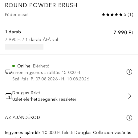
ROUND POWDER BRUSH
Púder ecset
5
(
1
)
1 darab
7 990 Ft
7 990 Ft
 / 
1
darab
ÁFÁ-val
Online
:
Elérhető
innen ingyenes szállítás
15 000 Ft
Szállítás: P, 07.08.2026 - H, 10.08.2026
Douglas üzlet
Üzlet elérhetőségének részletei
KOSÁRBA HELYEZÉS
AZ AJÁNDÉKOD
Ingyenes ajándék 10 000 Ft feletti Douglas Collection vásárlás