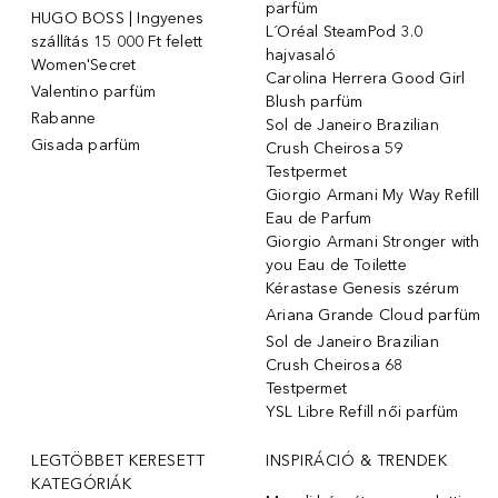
parfüm
HUGO BOSS | Ingyenes
L´Oréal SteamPod 3.0
szállítás 15 000 Ft felett
hajvasaló
Women'Secret
Carolina Herrera Good Girl
Valentino parfüm
Blush parfüm
Rabanne
Sol de Janeiro Brazilian
Gisada parfüm
Crush Cheirosa 59
Testpermet
Giorgio Armani My Way Refill
Eau de Parfum
Giorgio Armani Stronger with
you Eau de Toilette
Kérastase Genesis szérum
Ariana Grande Cloud parfüm
Sol de Janeiro Brazilian
Crush Cheirosa 68
Testpermet
YSL Libre Refill női parfüm
LEGTÖBBET KERESETT
INSPIRÁCIÓ & TRENDEK
KATEGÓRIÁK