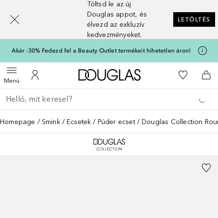
Töltsd le az új
[navigation.slideout.screenreader]
Douglas appot, és
LETÖLTÉS
élvezd az exkluzív
kedvezményeket.
Akár -30% Fedezd fel a Beauty Outlet termékeit hihetetlen áron!
A Douglas Főoldalra
A kívánság
Menü megnyitása
A fiókomhoz
Kos
Menü
Menj vissza
Keresés végrehajtása
Homepage
Smink
Ecsetek
Púder ecset
Douglas Collection Ro