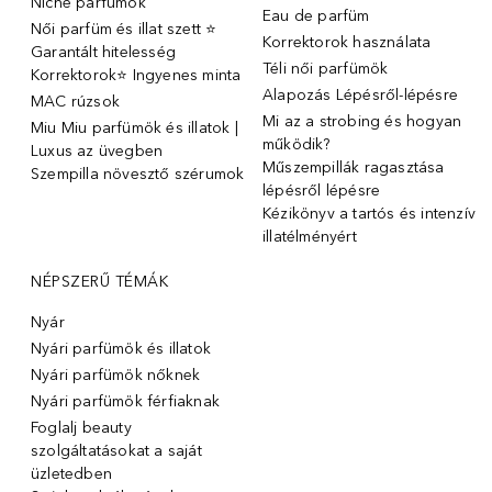
Niche parfümok
Eau de parfüm
Női parfüm és illat szett ⭐
Korrektorok használata
Garantált hitelesség
Téli női parfümök
Korrektorok⭐ Ingyenes minta
Alapozás Lépésről-lépésre
MAC rúzsok
Mi az a strobing és hogyan
Miu Miu parfümök és illatok |
működik?
Luxus az üvegben
Műszempillák ragasztása
Szempilla növesztő szérumok
lépésről lépésre
Kézikönyv a tartós és intenzív
illatélményért
NÉPSZERŰ TÉMÁK
Nyár
Nyári parfümök és illatok
Nyári parfümök nőknek
Nyári parfümök férfiaknak
Foglalj beauty
szolgáltatásokat a saját
üzletedben