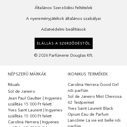
Általános Szerződési Feltételek
A nyereményjátékok általános szabályai
Adatvédelmi beállítások
ELÁLLÁS A SZERZŐDÉSTŐL
©
2026
Parfümerie Douglas Kft.
NÉPSZERŰ MÁRKÁK
IKONIKUS TERMÉKEK
Rituals
Carolina Herrera Good Girl
női parfüm
Sol de Janeiro
Sol de Janeiro Mist Cheirosa
Jean Paul Gaultier | Ingyenes
62 Testpermet
szállítás 15 000 Ft felett
Yves Saint Laurent Black
Yves Saint Laurent | Ingyenes
Opium Eau de Parfum
szállítás 15 000 Ft felett
Lancôme La vie est belle női
Carolina Herrera | Ingyenes
parfüm