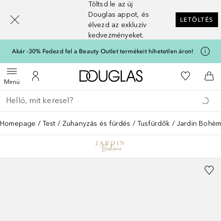
Töltsd le az új
[navigation.slideout.screenreader]
Douglas appot, és
LETÖLTÉS
élvezd az exkluzív
kedvezményeket.
Akár -30% Fedezd fel a Beauty Outlet termékeit hihetetlen áron!
A Douglas Főoldalra
A kívánság
Menü megnyitása
A fiókomhoz
Kos
Menü
Menj vissza
Keresés végrehajtása
Homepage
Test
Zuhanyzás és fürdés
Tusfürdők
Jardin Bohème