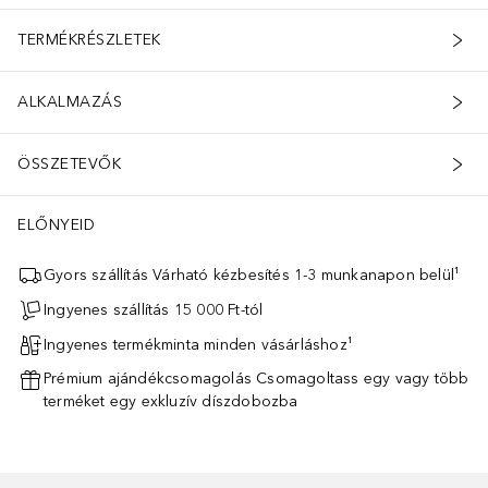
TERMÉKRÉSZLETEK
ALKALMAZÁS
ÖSSZETEVŐK
ELŐNYEID
Gyors szállítás Várható kézbesítés 1-3 munkanapon belül¹
Ingyenes szállítás 15 000 Ft-tól
Ingyenes termékminta minden vásárláshoz¹
Prémium ajándékcsomagolás Csomagoltass egy vagy több
terméket egy exkluzív díszdobozba