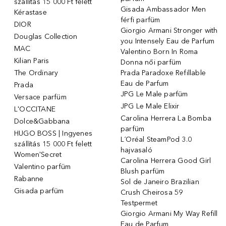
szállítás 15 000 Ft felett
Gisada Ambassador Men
Kérastase
férfi parfüm
DIOR
Giorgio Armani Stronger with
Douglas Collection
you Intensely Eau de Parfum
MAC
Valentino Born In Roma
Kilian Paris
Donna női parfüm
The Ordinary
Prada Paradoxe Refillable
Eau de Parfum
Prada
JPG Le Male parfüm
Versace parfüm
JPG Le Male Elixir
L'OCCITANE
Carolina Herrera La Bomba
Dolce&Gabbana
parfüm
HUGO BOSS | Ingyenes
L´Oréal SteamPod 3.0
szállítás 15 000 Ft felett
hajvasaló
Women'Secret
Carolina Herrera Good Girl
Valentino parfüm
Blush parfüm
Rabanne
Sol de Janeiro Brazilian
Gisada parfüm
Crush Cheirosa 59
Testpermet
Giorgio Armani My Way Refill
Eau de Parfum