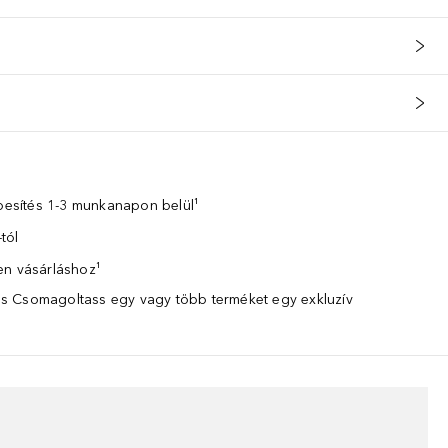
zbesítés 1-3 munkanapon belül¹
tól
en vásárláshoz¹
 Csomagoltass egy vagy több terméket egy exkluzív