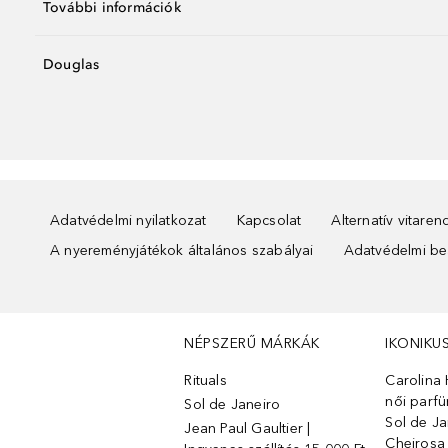
További információk
Douglas
Adatvédelmi nyilatkozat
Kapcsolat
Alternatív vitare
A nyereményjátékok általános szabályai
Adatvédelmi beá
NÉPSZERŰ MÁRKÁK
IKONIKU
Rituals
Carolina 
női parf
Sol de Janeiro
Sol de Ja
Jean Paul Gaultier |
Cheirosa