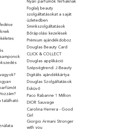
Nyári parfümök férfiaknak
Foglalj beauty
szolgáltatásokat a saját
üzletedben
lfedése
Sminkszolgáltatások
őknek
Bőrápolási kezelések
ökéletes
Prémium ajándékdoboz
Douglas Beauty Card
 és
CLICK & COLLECT
 samponok
Douglas applikáció
ökszedés
Szépségtrend: J-Beauty
 vagyok?
Digitális ajándékkártya
Hogyan
Douglas Szolgáltatások
 parfümöt
Esküvő
k Hozzám?
Paco Rabanne 1 Million
található
DIOR Sauvage
Carolina Herrera - Good
Girl
Giorgio Armani Stronger
ználata
with you