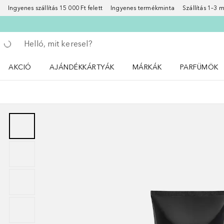
Ingyenes szállítás 15 000 Ft felett
Ingyenes termékminta
Szállítás 1–3
Menj vissza
Keresés végrehajtása
AKCIÓ
AJÁNDÉKKÁRTYÁK
MÁRKÁK
PARFÜMÖK
Nyisd meg a(z) Akció menüt
Nyisd meg a(z) MÁRKÁK me
Nyisd meg a(