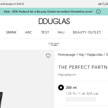
 munkanapon belül
AKTUÁ
Akár -30% Fedezd fel a Beauty Outlet termékeit hihetetlen áron!
A Douglas Főoldalra
SMINK
ARC
TEST
HAJ
BEAUTY OUTLET
nüt
z) Parfümök menüt
Nyisd meg a(z) Smink menüt
Nyisd meg a(z) Arc menüt
Nyisd meg a(z) Test menüt
Nyisd meg a(z) Haj menüt
Homepage
Haj
Hajápolás
THE PERFECT PARTN
Hajsampon
200 ml
128 Ft
 / 
1
ml
ÁFÁ-val