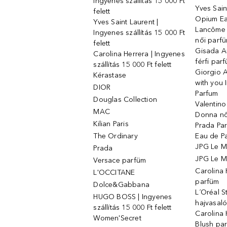
Ingyenes szállítás 15 000 Ft
Yves Sain
felett
Opium Ea
Yves Saint Laurent |
Lancôme L
Ingyenes szállítás 15 000 Ft
női parf
felett
Gisada 
Carolina Herrera | Ingyenes
férfi par
szállítás 15 000 Ft felett
Giorgio 
Kérastase
with you 
DIOR
Parfum
Douglas Collection
Valentin
MAC
Donna nő
Kilian Paris
Prada Par
The Ordinary
Eau de P
JPG Le M
Prada
JPG Le Ma
Versace parfüm
Carolina
L'OCCITANE
parfüm
Dolce&Gabbana
L´Oréal 
HUGO BOSS | Ingyenes
hajvasal
szállítás 15 000 Ft felett
Carolina 
Women'Secret
Blush pa