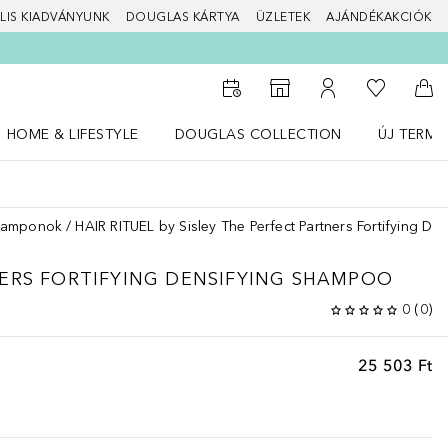
LIS KIADVÁNYUNK
DOUGLAS KÁRTYA
ÜZLETEK
AJÁNDÉKAKCIÓK
A kívánság
Az üzletkeresőhöz
A fiókomhoz
Kos
HOME & LIFESTYLE
DOUGLAS COLLECTION
ÚJ TERMÉ
Nyisd meg a(z) HOME & LIFESTYLE menüt
Nyisd meg a(z) Douglas Collection menüt
Nyisd meg 
Samponok
HAIR RITUEL by Sisley The Perfect Partners Fortifying D
ERS
FORTIFYING DENSIFYING SHAMPOO
0
(
0
)
25 503 Ft