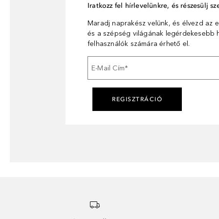
Iratkozz fel hírlevelünkre, és részesülj 
Maradj naprakész velünk, és élvezd az e
és a szépség világának legérdekesebb hí
felhasználók számára érhető el.
E-Mail Cím
*
REGISZTRÁCIÓ