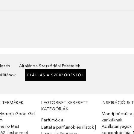
ndezés
Általános Szerződési Feltételek
llítások
ELÁLLÁS A SZERZŐDÉSTŐL
S TERMÉKEK
LEGTÖBBET KERESETT
INSPIRÁCIÓ & 
KATEGÓRIÁK
Herrera Good Girl
Mondj búcsút a s
üm
Parfümök ️a
karikáknak
neiro Mist
Az illatanyagok
Lattafa parfümök és illatok |
 62 Testpermet
koncentrációja: 
Luxus az üvegben