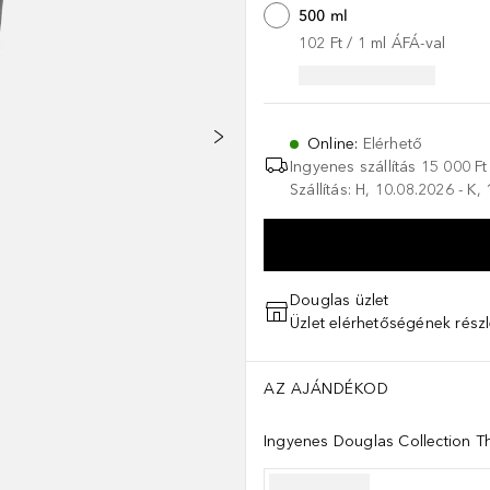
500 ml
102 Ft
 / 
1
ml
ÁFÁ-val
Online
:
Elérhető
Ingyenes szállítás 15 000 Ft 
Szállítás: H, 10.08.2026 - K,
Douglas üzlet
Üzlet elérhetőségének részl
AZ AJÁNDÉKOD
Ingyenes Douglas Collection Th