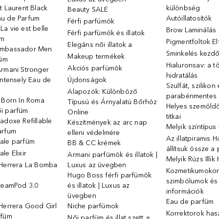
t Laurent Black
különbség
Beauty SALE
u de Parfum
Autóillatosítók
Férfi parfümök
a vie est belle
Brow Laminálás
Férfi parfümök és illatok
üm
Pigmentfoltok E
Elegáns női illatok ️a
Ambassador Men
Sminkelés kezd
Makeup termékek
füm
Hialuronsav: a t
Akciós parfümök
Armani Stronger
hidratálás
Intensely Eau de
Újdonságok
Szulfát, szilikon
Alapozók: Különböző
parabénmentes
o Born In Roma
Típusú és Árnyalatú Bőrhöz
Helyes szemöld
i parfüm
Online
titkai
adoxe Refillable
Készítmények az arc nap
Melyik színtípus
arfum
elleni védelmére
Az illatpiramis 
ale parfüm
BB & CC krémek
állítsuk össze a
le Elixir
Armani parfümök és illatok |
Melyik Rúzs Illi
 Herrera La Bomba
Luxus az üvegben
Kozmetikumokon 
Hugo Boss férfi parfümök
szimbólumok és
SteamPod 3.0
és illatok | Luxus az
információk
ó
üvegben
Eau de parfüm
Herrera Good Girl
Niche parfümok
Korrektorok has
rfüm
Női parfüm és illat szett ⭐