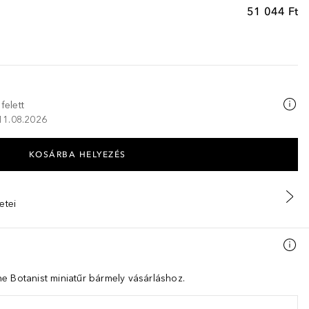
51 044 Ft
felett
 11.08.2026
KOSÁRBA HELYEZÉS
etei
e Botanist miniatűr bármely vásárláshoz.