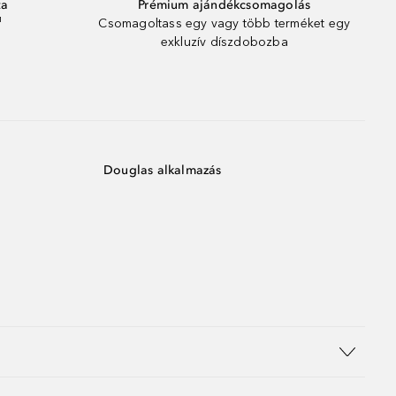
ta
Prémium ajándékcsomagolás
¹
Csomagoltass egy vagy több terméket egy
exkluzív díszdobozba
Douglas alkalmazás