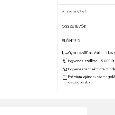
ALKALMAZÁS
ÖSSZETEVŐK
ELŐNYEID
Gyors szállítás Várható ké
Ingyenes szállítás 15 000 Ft-
Ingyenes termékminta mind
Prémium ajándékcsomagolás
díszdobozba