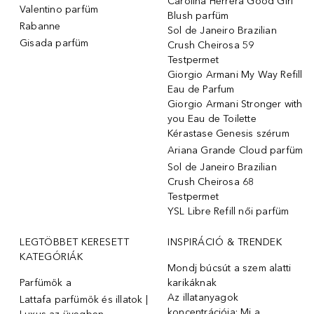
Carolina Herrera Good Girl
Valentino parfüm
Blush parfüm
Rabanne
Sol de Janeiro Brazilian
Gisada parfüm
Crush Cheirosa 59
Testpermet
Giorgio Armani My Way Refill
Eau de Parfum
Giorgio Armani Stronger with
you Eau de Toilette
Kérastase Genesis szérum
Ariana Grande Cloud parfüm
Sol de Janeiro Brazilian
Crush Cheirosa 68
Testpermet
YSL Libre Refill női parfüm
LEGTÖBBET KERESETT
INSPIRÁCIÓ & TRENDEK
KATEGÓRIÁK
Mondj búcsút a szem alatti
Parfümök ️a
karikáknak
Az illatanyagok
Lattafa parfümök és illatok |
koncentrációja: Mi a