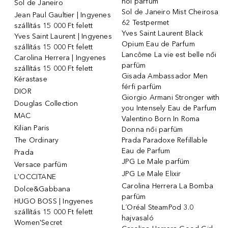
női parfüm
Sol de Janeiro
Sol de Janeiro Mist Cheirosa
Jean Paul Gaultier | Ingyenes
62 Testpermet
szállítás 15 000 Ft felett
Yves Saint Laurent Black
Yves Saint Laurent | Ingyenes
Opium Eau de Parfum
szállítás 15 000 Ft felett
Lancôme La vie est belle női
Carolina Herrera | Ingyenes
parfüm
szállítás 15 000 Ft felett
Gisada Ambassador Men
Kérastase
férfi parfüm
DIOR
Giorgio Armani Stronger with
Douglas Collection
you Intensely Eau de Parfum
MAC
Valentino Born In Roma
Kilian Paris
Donna női parfüm
The Ordinary
Prada Paradoxe Refillable
Eau de Parfum
Prada
JPG Le Male parfüm
Versace parfüm
JPG Le Male Elixir
L'OCCITANE
Carolina Herrera La Bomba
Dolce&Gabbana
parfüm
HUGO BOSS | Ingyenes
L´Oréal SteamPod 3.0
szállítás 15 000 Ft felett
hajvasaló
Women'Secret