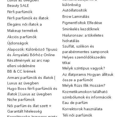
Luxus az üvegben
különbség
Beauty SALE
Autóillatosítók
Férfi parfümök
Brow Laminálás
Férfi parfümök és illatok
Pigmentfoltok Elfedése
Elegáns női illatok ️a
Sminkelés kezdőknek
Makeup termékek
Hialuronsav: a tökéletes
Akciós parfümök
hidratálás
Újdonságok
Szulfát, szilikon és
Alapozók: Különböző Típusú
parabénmentes samponok
és Árnyalatú Bőrhöz Online
Helyes szemöldökszedés
Készítmények az arc nap
titkai
elleni védelmére
Melyik színtípus vagyok?
BB & CC krémek
Az illatpiramis Hogyan állítsuk
Armani parfümök és illatok |
össze a parfümöt
Luxus az üvegben
Melyik Rúzs Illik Hozzám?
Hugo Boss férfi parfümök és
Kozmetikumokon található
illatok | Luxus az üvegben
szimbólumok és információk
Niche parfümok
Eau de parfüm
Női parfüm és illat szett ⭐
Korrektorok használata
Garantált hitelesség
Téli női parfümök
Korrektorok⭐ Ingyenes minta