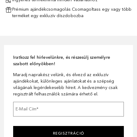
Prémium ajándékcsomagolás Csomagoltass egy vagy több
terméket egy exkluzív díszdobozba
Iratkozz fel hírlevelünkre, és részesülj személyre
szabott előnyökben!
Maradj naprakész velünk, és élvezd az exkluzív
ajándékokat, különleges ajánlatokat és a szépség
világának legérdekesebb híreit. A kedvezmény csak
regisztrált felhasználók számára érhető el.
E-Mail Cím
*
REGISZTRÁCIÓ