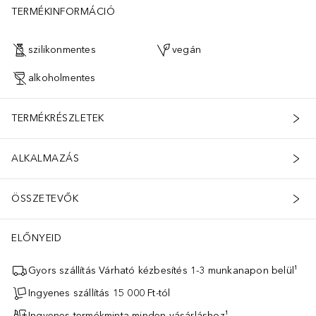
TERMÉKINFORMÁCIÓ
szilikonmentes
vegán
alkoholmentes
TERMÉKRÉSZLETEK
ALKALMAZÁS
ÖSSZETEVŐK
ELŐNYEID
Gyors szállítás Várható kézbesítés 1-3 munkanapon belül¹
Ingyenes szállítás 15 000 Ft-tól
Ingyenes termékminta minden vásárláshoz¹