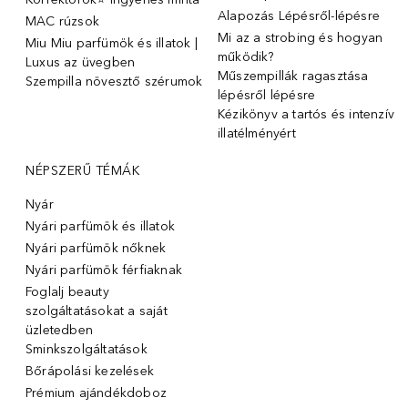
Alapozás Lépésről-lépésre
MAC rúzsok
Mi az a strobing és hogyan
Miu Miu parfümök és illatok |
működik?
Luxus az üvegben
Műszempillák ragasztása
Szempilla növesztő szérumok
lépésről lépésre
Kézikönyv a tartós és intenzív
illatélményért
NÉPSZERŰ TÉMÁK
Nyár
Nyári parfümök és illatok
Nyári parfümök nőknek
Nyári parfümök férfiaknak
Foglalj beauty
szolgáltatásokat a saját
üzletedben
Sminkszolgáltatások
Bőrápolási kezelések
Prémium ajándékdoboz