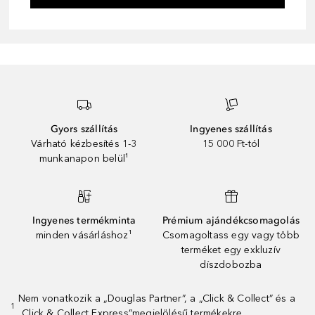
Gyors szállítás
Ingyenes szállítás
Várható kézbesítés 1-3
15 000 Ft-tól
munkanapon belül¹
Ingyenes termékminta
Prémium ajándékcsomagolás
minden vásárláshoz¹
Csomagoltass egy vagy több
terméket egy exkluzív
díszdobozba
Nem vonatkozik a „Douglas Partner”, a „Click & Collect” és a
1
„Click & Collect Express”megjelölésű termékekre.