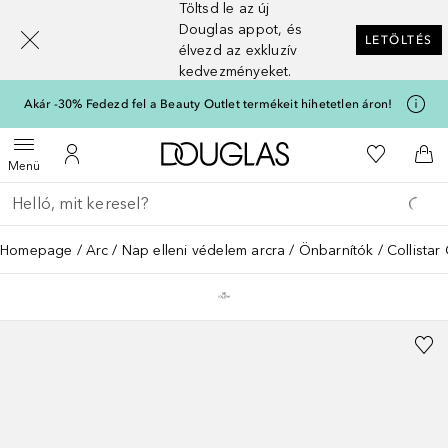
Töltsd le az új
[navigation.slideout.screenreader]
Douglas appot, és
LETÖLTÉS
élvezd az exkluzív
kedvezményeket.
Akár -30% Fedezd fel a Beauty Outlet termékeit hihetetlen áron!
A Douglas Főoldalra
A kívánság
Menü megnyitása
A fiókomhoz
Kos
Menü
Menj vissza
Keresés végrehajtása
Homepage
Arc
Nap elleni védelem arcra
Önbarnítók
Collista