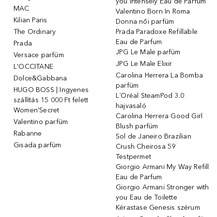
you Intensely Eau de Parfum
MAC
Valentino Born In Roma
Kilian Paris
Donna női parfüm
The Ordinary
Prada Paradoxe Refillable
Eau de Parfum
Prada
JPG Le Male parfüm
Versace parfüm
JPG Le Male Elixir
L'OCCITANE
Carolina Herrera La Bomba
Dolce&Gabbana
parfüm
HUGO BOSS | Ingyenes
L´Oréal SteamPod 3.0
szállítás 15 000 Ft felett
hajvasaló
Women'Secret
Carolina Herrera Good Girl
Valentino parfüm
Blush parfüm
Rabanne
Sol de Janeiro Brazilian
Gisada parfüm
Crush Cheirosa 59
Testpermet
Giorgio Armani My Way Refill
Eau de Parfum
Giorgio Armani Stronger with
you Eau de Toilette
Kérastase Genesis szérum