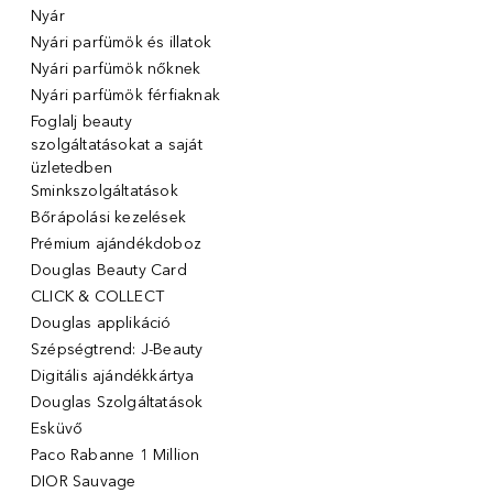
Nyár
Nyári parfümök és illatok
Nyári parfümök nőknek
Nyári parfümök férfiaknak
Foglalj beauty
szolgáltatásokat a saját
üzletedben
Sminkszolgáltatások
Bőrápolási kezelések
Prémium ajándékdoboz
Douglas Beauty Card
CLICK & COLLECT
Douglas applikáció
Szépségtrend: J-Beauty
Digitális ajándékkártya
Douglas Szolgáltatások
Esküvő
Paco Rabanne 1 Million
DIOR Sauvage