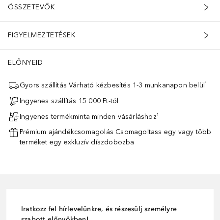
ÖSSZETEVŐK
FIGYELMEZTETÉSEK
ELŐNYEID
Gyors szállítás Várható kézbesítés 1-3 munkanapon belül¹
Ingyenes szállítás 15 000 Ft-tól
Ingyenes termékminta minden vásárláshoz¹
Prémium ajándékcsomagolás Csomagoltass egy vagy több
terméket egy exkluzív díszdobozba
Iratkozz fel hírlevelünkre, és részesülj személyre
szabott előnyökben!