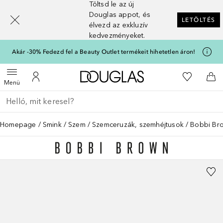
Töltsd le az új
[navigation.slideout.screenreader]
Douglas appot, és
LETÖLTÉS
élvezd az exkluzív
kedvezményeket.
Akár -30% Fedezd fel a Beauty Outlet termékeit hihetetlen áron!
A Douglas Főoldalra
A kívánság
Menü megnyitása
A fiókomhoz
Kos
Menü
Menj vissza
Keresés végrehajtása
Homepage
Smink
Szem
Szemceruzák, szemhéjtusok
Bobbi Br