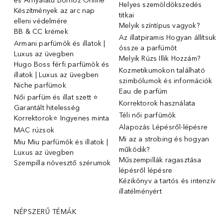
és Árnyalatú Bőrhöz Online
Helyes szemöldökszedés
Készítmények az arc nap
titkai
elleni védelmére
Melyik színtípus vagyok?
BB & CC krémek
Az illatpiramis Hogyan állítsuk
Armani parfümök és illatok |
össze a parfümöt
Luxus az üvegben
Melyik Rúzs Illik Hozzám?
Hugo Boss férfi parfümök és
Kozmetikumokon található
illatok | Luxus az üvegben
szimbólumok és információk
Niche parfümok
Eau de parfüm
Női parfüm és illat szett ⭐
Korrektorok használata
Garantált hitelesség
Téli női parfümök
Korrektorok⭐ Ingyenes minta
Alapozás Lépésről-lépésre
MAC rúzsok
Mi az a strobing és hogyan
Miu Miu parfümök és illatok |
működik?
Luxus az üvegben
Műszempillák ragasztása
Szempilla növesztő szérumok
lépésről lépésre
Kézikönyv a tartós és intenzív
illatélményért
NÉPSZERŰ TÉMÁK