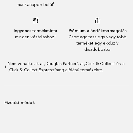
munkanapon belül¹
Ingyenes termékminta
Prémium ajándékcsomagolás
minden vásárláshoz¹
Csomagoltass egy vagy több
terméket egy exkluzív
díszdobozba
Nem vonatkozik a „Douglas Partner”, a „Click & Collect” és a
1
„Click & Collect Express”megjelölésű termékekre.
Fizetési módok