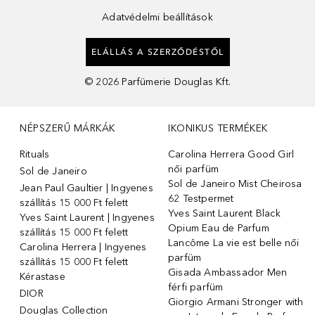
Adatvédelmi beállítások
ELÁLLÁS A SZERZŐDÉSTŐL
©
2026
Parfümerie Douglas Kft.
NÉPSZERŰ MÁRKÁK
IKONIKUS TERMÉKEK
Rituals
Carolina Herrera Good Girl
női parfüm
Sol de Janeiro
Sol de Janeiro Mist Cheirosa
Jean Paul Gaultier | Ingyenes
62 Testpermet
szállítás 15 000 Ft felett
Yves Saint Laurent Black
Yves Saint Laurent | Ingyenes
Opium Eau de Parfum
szállítás 15 000 Ft felett
Lancôme La vie est belle női
Carolina Herrera | Ingyenes
parfüm
szállítás 15 000 Ft felett
Gisada Ambassador Men
Kérastase
férfi parfüm
DIOR
Giorgio Armani Stronger with
Douglas Collection