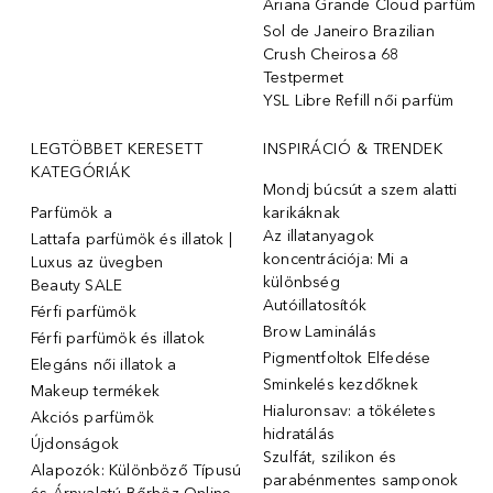
Ariana Grande Cloud parfüm
Sol de Janeiro Brazilian
Crush Cheirosa 68
Testpermet
YSL Libre Refill női parfüm
LEGTÖBBET KERESETT
INSPIRÁCIÓ & TRENDEK
KATEGÓRIÁK
Mondj búcsút a szem alatti
Parfümök ️a
karikáknak
Az illatanyagok
Lattafa parfümök és illatok |
koncentrációja: Mi a
Luxus az üvegben
különbség
Beauty SALE
Autóillatosítók
Férfi parfümök
Brow Laminálás
Férfi parfümök és illatok
Pigmentfoltok Elfedése
Elegáns női illatok ️a
Sminkelés kezdőknek
Makeup termékek
Hialuronsav: a tökéletes
Akciós parfümök
hidratálás
Újdonságok
Szulfát, szilikon és
Alapozók: Különböző Típusú
parabénmentes samponok