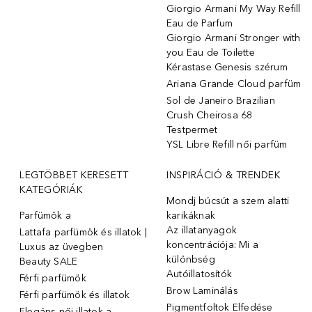
Giorgio Armani My Way Refill
Eau de Parfum
Giorgio Armani Stronger with
you Eau de Toilette
Kérastase Genesis szérum
Ariana Grande Cloud parfüm
Sol de Janeiro Brazilian
Crush Cheirosa 68
Testpermet
YSL Libre Refill női parfüm
LEGTÖBBET KERESETT
INSPIRÁCIÓ & TRENDEK
KATEGÓRIÁK
Mondj búcsút a szem alatti
Parfümök ️a
karikáknak
Az illatanyagok
Lattafa parfümök és illatok |
koncentrációja: Mi a
Luxus az üvegben
különbség
Beauty SALE
Autóillatosítók
Férfi parfümök
Brow Laminálás
Férfi parfümök és illatok
Pigmentfoltok Elfedése
Elegáns női illatok ️a