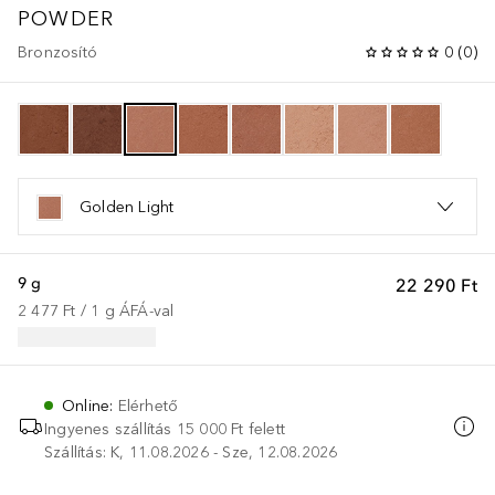
POWDER
Bronzosító
0
(
0
)
Golden Light
9 g
22 290 Ft
2 477 Ft
 / 
1
g
ÁFÁ-val
Online
:
Elérhető
Ingyenes szállítás 15 000 Ft felett
Szállítás: K, 11.08.2026 - Sze, 12.08.2026