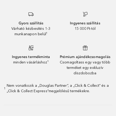
Gyors szállítás
Ingyenes szállítás
Várható kézbesítés 1-3
15 000 Ft-tól
munkanapon belül¹
Ingyenes termékminta
Prémium ajándékcsomagolás
minden vásárláshoz¹
Csomagoltass egy vagy több
terméket egy exkluzív
díszdobozba
Nem vonatkozik a „Douglas Partner”, a „Click & Collect” és a
1
„Click & Collect Express”megjelölésű termékekre.