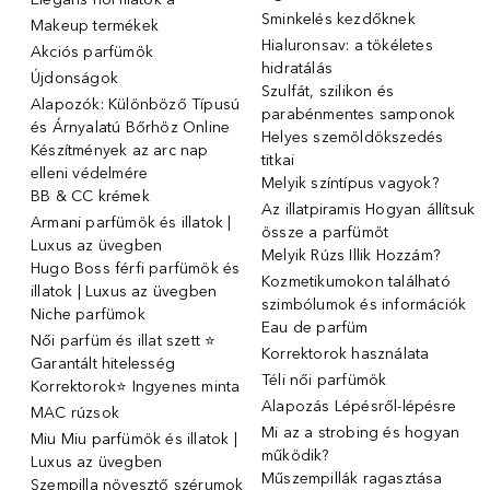
Sminkelés kezdőknek
Makeup termékek
Hialuronsav: a tökéletes
Akciós parfümök
hidratálás
Újdonságok
Szulfát, szilikon és
Alapozók: Különböző Típusú
parabénmentes samponok
és Árnyalatú Bőrhöz Online
Helyes szemöldökszedés
Készítmények az arc nap
titkai
elleni védelmére
Melyik színtípus vagyok?
BB & CC krémek
Az illatpiramis Hogyan állítsuk
Armani parfümök és illatok |
össze a parfümöt
Luxus az üvegben
Melyik Rúzs Illik Hozzám?
Hugo Boss férfi parfümök és
Kozmetikumokon található
illatok | Luxus az üvegben
szimbólumok és információk
Niche parfümok
Eau de parfüm
Női parfüm és illat szett ⭐
Korrektorok használata
Garantált hitelesség
Téli női parfümök
Korrektorok⭐ Ingyenes minta
Alapozás Lépésről-lépésre
MAC rúzsok
Mi az a strobing és hogyan
Miu Miu parfümök és illatok |
működik?
Luxus az üvegben
Műszempillák ragasztása
Szempilla növesztő szérumok