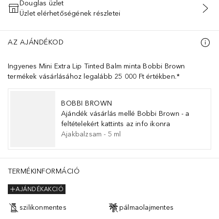
Douglas üzlet
Üzlet elérhetőségének részletei
KOSÁRBA HELYEZÉS
AZ AJÁNDÉKOD
Ingyenes Mini Extra Lip Tinted Balm minta Bobbi Brown
termékek vásárlásához legalább 25 000 Ft értékben.*
BOBBI BROWN
Ajándék vásárlás mellé Bobbi Brown - a
feltételekért kattints az info ikonra
Ajakbalzsam
-
5
ml
TERMÉKINFORMÁCIÓ
AJÁNDÉKAKCIÓ
szilikonmentes
pálmaolajmentes