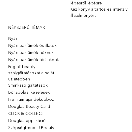
lépésről lépésre
Kézikönyv a tartós és intenzív
illatélményért
NÉPSZERŰ TÉMÁK
Nyár
Nyári parfümök és illatok
Nyári parfümök nőknek
Nyári parfümök férfiaknak
Foglalj beauty
szolgáltatásokat a saját
üzletedben
Sminkszolgáltatások
Bőrápolási kezelések
Prémium ajándékdoboz
Douglas Beauty Card
CLICK & COLLECT
Douglas applikáció
Szépségtrend: J-Beauty