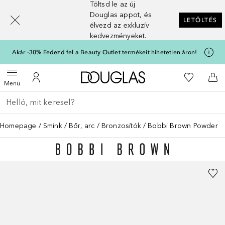
Töltsd le az új
[navigation.slideout.screenreader]
Douglas appot, és
LETÖLTÉS
élvezd az exkluzív
kedvezményeket.
Akár -30% Fedezd fel a Beauty Outlet termékeit hihetetlen áron!
A Douglas Főoldalra
A kívánság
Menü megnyitása
A fiókomhoz
Kos
Menü
Menj vissza
Keresés végrehajtása
Homepage
Smink
Bőr, arc
Bronzosítók
Bobbi Brown Powder