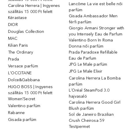
Lancôme La vie est belle női
Carolina Herrera | Ingyenes
parfüm
szállítás 15 000 Ft felett
Gisada Ambassador Men
Kérastase
férfi parfüm
DIOR
Giorgio Armani Stronger with
Douglas Collection
you Intensely Eau de Parfum
MAC
Valentino Born In Roma
Kilian Paris
Donna női parfüm
The Ordinary
Prada Paradoxe Refillable
Eau de Parfum
Prada
JPG Le Male parfüm
Versace parfüm
JPG Le Male Elixir
L'OCCITANE
Carolina Herrera La Bomba
Dolce&Gabbana
parfüm
HUGO BOSS | Ingyenes
L´Oréal SteamPod 3.0
szállítás 15 000 Ft felett
hajvasaló
Women'Secret
Carolina Herrera Good Girl
Valentino parfüm
Blush parfüm
Rabanne
Sol de Janeiro Brazilian
Gisada parfüm
Crush Cheirosa 59
Testpermet