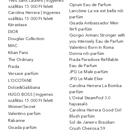
Yves Saint Laurent | Ingyenes
Opium Eau de Parfum
szállítás 15 000 Ft felett
Lancôme La vie est belle női
Carolina Herrera | Ingyenes
parfüm
szállítás 15 000 Ft felett
Gisada Ambassador Men
Kérastase
férfi parfüm
DIOR
Giorgio Armani Stronger with
Douglas Collection
you Intensely Eau de Parfum
MAC
Valentino Born In Roma
Kilian Paris
Donna női parfüm
The Ordinary
Prada Paradoxe Refillable
Eau de Parfum
Prada
JPG Le Male parfüm
Versace parfüm
JPG Le Male Elixir
L'OCCITANE
Carolina Herrera La Bomba
Dolce&Gabbana
parfüm
HUGO BOSS | Ingyenes
L´Oréal SteamPod 3.0
szállítás 15 000 Ft felett
hajvasaló
Women'Secret
Carolina Herrera Good Girl
Valentino parfüm
Blush parfüm
Rabanne
Sol de Janeiro Brazilian
Gisada parfüm
Crush Cheirosa 59