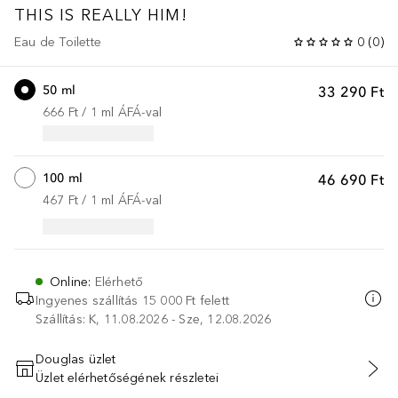
THIS IS REALLY
HIM!
Eau de Toilette
0
(
0
)
50 ml
33 290 Ft
666 Ft
 / 
1
ml
ÁFÁ-val
100 ml
46 690 Ft
467 Ft
 / 
1
ml
ÁFÁ-val
Online
:
Elérhető
Ingyenes szállítás 15 000 Ft felett
Szállítás: K, 11.08.2026 - Sze, 12.08.2026
Douglas üzlet
Üzlet elérhetőségének részletei
KOSÁRBA HELYEZÉS