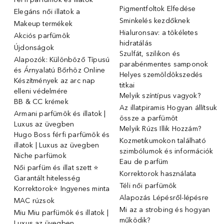
Pigmentfoltok Elfedése
Elegáns női illatok ️a
Sminkelés kezdőknek
Makeup termékek
Hialuronsav: a tökéletes
Akciós parfümök
hidratálás
Újdonságok
Szulfát, szilikon és
Alapozók: Különböző Típusú
parabénmentes samponok
és Árnyalatú Bőrhöz Online
Helyes szemöldökszedés
Készítmények az arc nap
titkai
elleni védelmére
Melyik színtípus vagyok?
BB & CC krémek
Az illatpiramis Hogyan állítsuk
Armani parfümök és illatok |
össze a parfümöt
Luxus az üvegben
Melyik Rúzs Illik Hozzám?
Hugo Boss férfi parfümök és
Kozmetikumokon található
illatok | Luxus az üvegben
szimbólumok és információk
Niche parfümok
Eau de parfüm
Női parfüm és illat szett ⭐
Korrektorok használata
Garantált hitelesség
Téli női parfümök
Korrektorok⭐ Ingyenes minta
Alapozás Lépésről-lépésre
MAC rúzsok
Mi az a strobing és hogyan
Miu Miu parfümök és illatok |
működik?
Luxus az üvegben