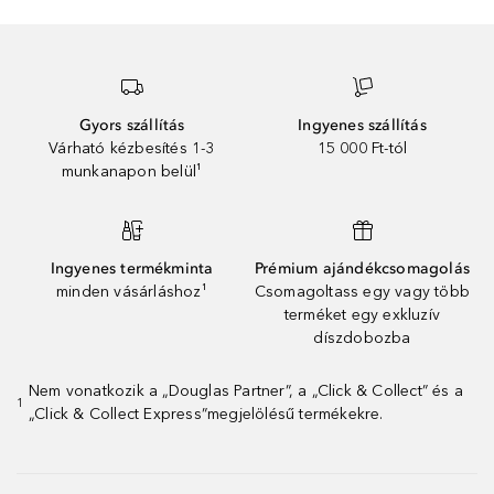
Gyors szállítás
Ingyenes szállítás
Várható kézbesítés 1-3
15 000 Ft-tól
munkanapon belül¹
Ingyenes termékminta
Prémium ajándékcsomagolás
minden vásárláshoz¹
Csomagoltass egy vagy több
terméket egy exkluzív
díszdobozba
Nem vonatkozik a „Douglas Partner”, a „Click & Collect” és a
1
„Click & Collect Express”megjelölésű termékekre.