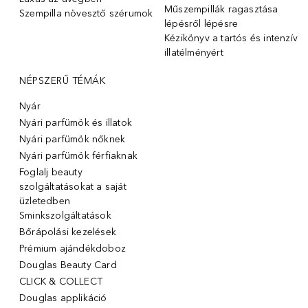
Műszempillák ragasztása
Szempilla növesztő szérumok
lépésről lépésre
Kézikönyv a tartós és intenzív
illatélményért
NÉPSZERŰ TÉMÁK
Nyár
Nyári parfümök és illatok
Nyári parfümök nőknek
Nyári parfümök férfiaknak
Foglalj beauty
szolgáltatásokat a saját
üzletedben
Sminkszolgáltatások
Bőrápolási kezelések
Prémium ajándékdoboz
Douglas Beauty Card
CLICK & COLLECT
Douglas applikáció