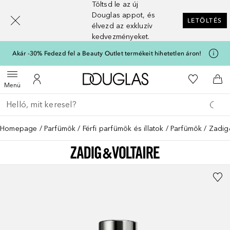
Töltsd le az új
[navigation.slideout.screenreader]
Douglas appot, és
LETÖLTÉS
élvezd az exkluzív
kedvezményeket.
Akár -30% Fedezd fel a Beauty Outlet termékeit hihetetlen áron!
A Douglas Főoldalra
A kívánság
Menü megnyitása
A fiókomhoz
Kos
Menü
Menj vissza
Keresés végrehajtása
Homepage
Parfümök
Férfi parfümök és illatok
Parfümök
Zadig&