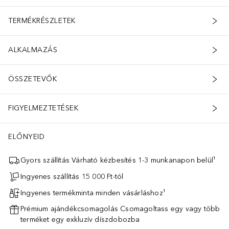
TERMÉKRÉSZLETEK
ALKALMAZÁS
ÖSSZETEVŐK
FIGYELMEZTETÉSEK
ELŐNYEID
Gyors szállítás Várható kézbesítés 1-3 munkanapon belül¹
Ingyenes szállítás 15 000 Ft-tól
Ingyenes termékminta minden vásárláshoz¹
Prémium ajándékcsomagolás Csomagoltass egy vagy több
terméket egy exkluzív díszdobozba