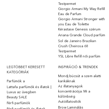
Testpermet
Giorgio Armani My Way Refill
Eau de Parfum
Giorgio Armani Stronger with
you Eau de Toilette
Kérastase Genesis szérum
Ariana Grande Cloud parfüm
Sol de Janeiro Brazilian
Crush Cheirosa 68
Testpermet
YSL Libre Refill női parfüm
LEGTÖBBET KERESETT
INSPIRÁCIÓ & TRENDEK
KATEGÓRIÁK
Mondj búcsút a szem alatti
Parfümök ️a
karikáknak
Az illatanyagok
Lattafa parfümök és illatok |
koncentrációja: Mi a
Luxus az üvegben
különbség
Beauty SALE
Autóillatosítók
Férfi parfümök
Brow Laminálás
Férfi parfümök és illatok