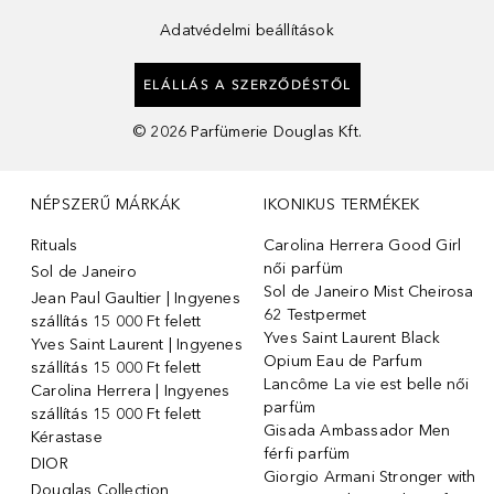
Adatvédelmi beállítások
ELÁLLÁS A SZERZŐDÉSTŐL
©
2026
Parfümerie Douglas Kft.
NÉPSZERŰ MÁRKÁK
IKONIKUS TERMÉKEK
Rituals
Carolina Herrera Good Girl
női parfüm
Sol de Janeiro
Sol de Janeiro Mist Cheirosa
Jean Paul Gaultier | Ingyenes
62 Testpermet
szállítás 15 000 Ft felett
Yves Saint Laurent Black
Yves Saint Laurent | Ingyenes
Opium Eau de Parfum
szállítás 15 000 Ft felett
Lancôme La vie est belle női
Carolina Herrera | Ingyenes
parfüm
szállítás 15 000 Ft felett
Gisada Ambassador Men
Kérastase
férfi parfüm
DIOR
Giorgio Armani Stronger with
Douglas Collection