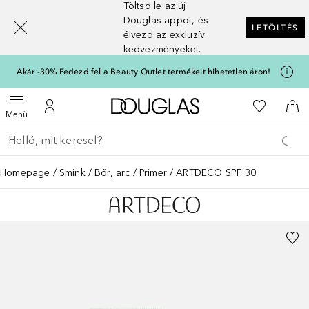
Töltsd le az új
[navigation.slideout.screenreader]
Douglas appot, és
LETÖLTÉS
élvezd az exkluzív
kedvezményeket.
Akár -30% Fedezd fel a Beauty Outlet termékeit hihetetlen áron!
A Douglas Főoldalra
A kívánság
Menü megnyitása
A fiókomhoz
Kos
Menü
Menj vissza
Keresés végrehajtása
Homepage
Smink
Bőr, arc
Primer
ARTDECO SPF 30