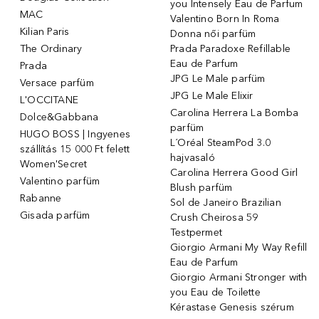
you Intensely Eau de Parfum
MAC
Valentino Born In Roma
Kilian Paris
Donna női parfüm
The Ordinary
Prada Paradoxe Refillable
Eau de Parfum
Prada
JPG Le Male parfüm
Versace parfüm
JPG Le Male Elixir
L'OCCITANE
Carolina Herrera La Bomba
Dolce&Gabbana
parfüm
HUGO BOSS | Ingyenes
L´Oréal SteamPod 3.0
szállítás 15 000 Ft felett
hajvasaló
Women'Secret
Carolina Herrera Good Girl
Valentino parfüm
Blush parfüm
Rabanne
Sol de Janeiro Brazilian
Gisada parfüm
Crush Cheirosa 59
Testpermet
Giorgio Armani My Way Refill
Eau de Parfum
Giorgio Armani Stronger with
you Eau de Toilette
Kérastase Genesis szérum