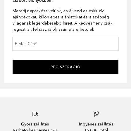
szabott előnyökben!
Maradj naprakész velünk, és élvezd az exkluzív
ajándékokat, különleges ajánlatokat és a szépség
világának legérdekesebb híreit. A kedvezmény csak
regisztrált felhasználók számára érhető el.
E-Mail Cím
*
REGISZTRÁCIÓ
Gyors szállítás
Ingyenes szállítás
Várható kézbesítés 1-3
15 000 Ft-tól