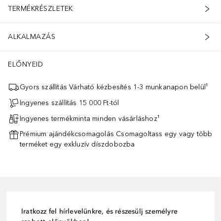
TERMÉKRÉSZLETEK
ALKALMAZÁS
ELŐNYEID
Gyors szállítás Várható kézbesítés 1-3 munkanapon belül¹
Ingyenes szállítás 15 000 Ft-tól
Ingyenes termékminta minden vásárláshoz¹
Prémium ajándékcsomagolás Csomagoltass egy vagy több
terméket egy exkluzív díszdobozba
Iratkozz fel hírlevelünkre, és részesülj személyre