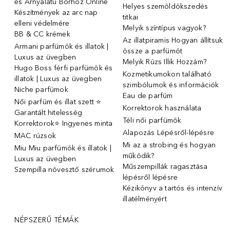
és Árnyalatú Bőrhöz Online
Helyes szemöldökszedés
Készítmények az arc nap
titkai
elleni védelmére
Melyik színtípus vagyok?
BB & CC krémek
Az illatpiramis Hogyan állítsuk
Armani parfümök és illatok |
össze a parfümöt
Luxus az üvegben
Melyik Rúzs Illik Hozzám?
Hugo Boss férfi parfümök és
Kozmetikumokon található
illatok | Luxus az üvegben
szimbólumok és információk
Niche parfümok
Eau de parfüm
Női parfüm és illat szett ⭐
Korrektorok használata
Garantált hitelesség
Téli női parfümök
Korrektorok⭐ Ingyenes minta
Alapozás Lépésről-lépésre
MAC rúzsok
Mi az a strobing és hogyan
Miu Miu parfümök és illatok |
működik?
Luxus az üvegben
Műszempillák ragasztása
Szempilla növesztő szérumok
lépésről lépésre
Kézikönyv a tartós és intenzív
illatélményért
NÉPSZERŰ TÉMÁK