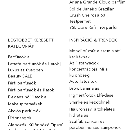
Ariana Grande Cloud parfüm
Sol de Janeiro Brazilian
Crush Cheirosa 68
Testpermet
YSL Libre Refill női parfüm
LEGTÖBBET KERESETT
INSPIRÁCIÓ & TRENDEK
KATEGÓRIÁK
Mondj búcsút a szem alatti
Parfümök ️a
karikáknak
Az illatanyagok
Lattafa parfümök és illatok |
koncentrációja: Mi a
Luxus az üvegben
különbség
Beauty SALE
Autóillatosítók
Férfi parfümök
Brow Laminálás
Férfi parfümök és illatok
Pigmentfoltok Elfedése
Elegáns női illatok ️a
Sminkelés kezdőknek
Makeup termékek
Hialuronsav: a tökéletes
Akciós parfümök
hidratálás
Újdonságok
Szulfát, szilikon és
Alapozók: Különböző Típusú
parabénmentes samponok