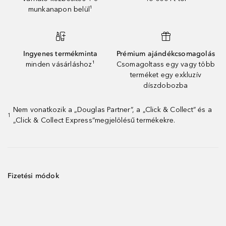
munkanapon belül¹
Ingyenes termékminta
Prémium ajándékcsomagolás
minden vásárláshoz¹
Csomagoltass egy vagy több
terméket egy exkluzív
díszdobozba
Nem vonatkozik a „Douglas Partner”, a „Click & Collect” és a
1
„Click & Collect Express”megjelölésű termékekre.
Fizetési módok