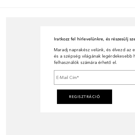
Iratkozz fel hírlevelünkre, és részesülj 
Maradj naprakész velünk, és élvezd az e
és a szépség világának legérdekesebb hí
felhasználók számára érhető el.
E-Mail Cím
*
REGISZTRÁCIÓ