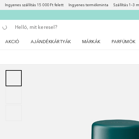
Ingyenes szállítás 15 000 Ft felett
Ingyenes termékminta
Szállítás 1–3
Menj vissza
Keresés végrehajtása
AKCIÓ
AJÁNDÉKKÁRTYÁK
MÁRKÁK
PARFÜMÖK
Nyisd meg a(z) Akció menüt
Nyisd meg a(z) MÁRKÁK me
Nyisd meg a(