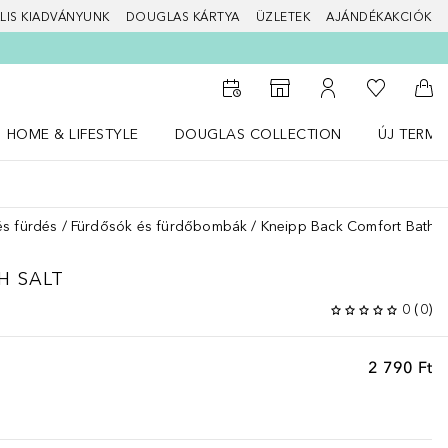
LIS KIADVÁNYUNK
DOUGLAS KÁRTYA
ÜZLETEK
AJÁNDÉKAKCIÓK
A kívánság
Az üzletkeresőhöz
A fiókomhoz
Kos
HOME & LIFESTYLE
DOUGLAS COLLECTION
ÚJ TERMÉ
Nyisd meg a(z) HOME & LIFESTYLE menüt
Nyisd meg a(z) Douglas Collection menüt
Nyisd meg 
s fürdés
Fürdősók és fürdőbombák
Kneipp Back Comfort Bath S
H SALT
0
(
0
)
2 790 Ft