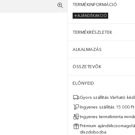
TERMÉKINFORMÁCIÓ
AJÁNDÉKAKCIÓ
TERMÉKRÉSZLETEK
ALKALMAZÁS
ÖSSZETEVŐK
ELŐNYEID
Gyors szállítás Várható ké
Ingyenes szállítás 15 000 Ft-
Ingyenes termékminta mind
Prémium ajándékcsomagolás
díszdobozba