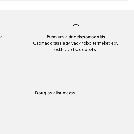
ta
Prémium ajándékcsomagolás
¹
Csomagoltass egy vagy több terméket egy
exkluzív díszdobozba
Douglas alkalmazás