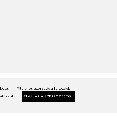
ndezés
Általános Szerződési Feltételek
llítások
ELÁLLÁS A SZERZŐDÉSTŐL