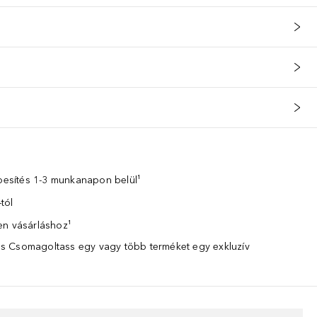
zbesítés 1-3 munkanapon belül¹
tól
en vásárláshoz¹
 Csomagoltass egy vagy több terméket egy exkluzív