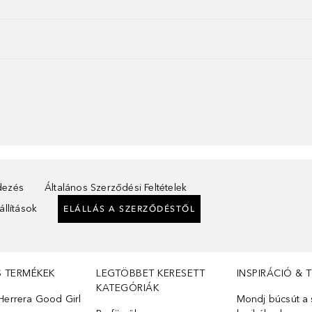
ndezés
Általános Szerződési Feltételek
llítások
ELÁLLÁS A SZERZŐDÉSTŐL
S TERMÉKEK
LEGTÖBBET KERESETT
INSPIRÁCIÓ & 
KATEGÓRIÁK
Herrera Good Girl
Mondj búcsút a s