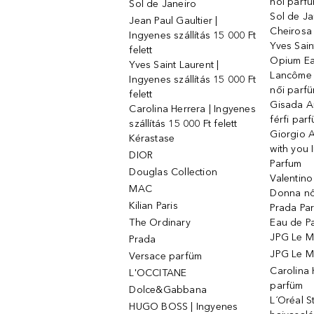
női parf
Sol de Janeiro
Sol de Ja
Jean Paul Gaultier |
Cheirosa
Ingyenes szállítás 15 000 Ft
Yves Sain
felett
Opium Ea
Yves Saint Laurent |
Lancôme L
Ingyenes szállítás 15 000 Ft
női parf
felett
Gisada 
Carolina Herrera | Ingyenes
férfi par
szállítás 15 000 Ft felett
Giorgio 
Kérastase
with you 
DIOR
Parfum
Douglas Collection
Valentin
MAC
Donna nő
Kilian Paris
Prada Par
The Ordinary
Eau de P
JPG Le M
Prada
JPG Le Ma
Versace parfüm
Carolina
L'OCCITANE
parfüm
Dolce&Gabbana
L´Oréal 
HUGO BOSS | Ingyenes