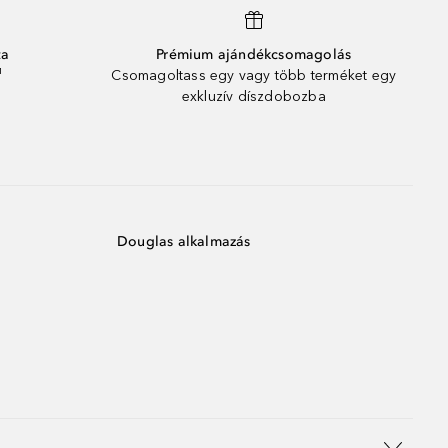
ta
Prémium ajándékcsomagolás
¹
Csomagoltass egy vagy több terméket egy
exkluzív díszdobozba
Douglas alkalmazás