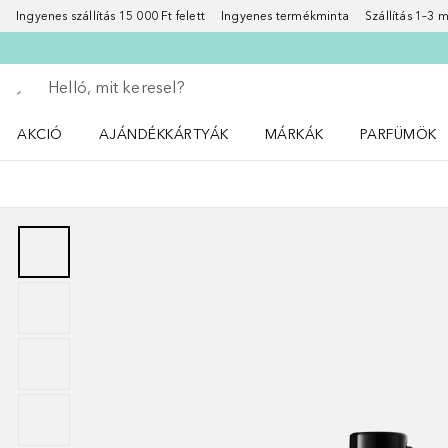
Ingyenes szállítás 15 000 Ft felett
Ingyenes termékminta
Szállítás 1–3
Menj vissza
Keresés végrehajtása
AKCIÓ
AJÁNDÉKKÁRTYÁK
MÁRKÁK
PARFÜMÖK
Nyisd meg a(z) Akció menüt
Nyisd meg a(z) MÁRKÁK me
Nyisd meg a(