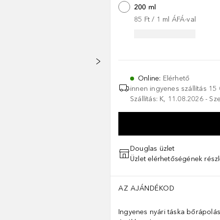
200 ml
85 Ft
 / 
1
ml
ÁFÁ-val
Online
:
Elérhető
innen ingyenes szállítás
15 
Szállítás: K, 11.08.2026 - S
Douglas üzlet
Üzlet elérhetőségének részl
AZ AJÁNDÉKOD
Ingyenes nyári táska bőrápolás