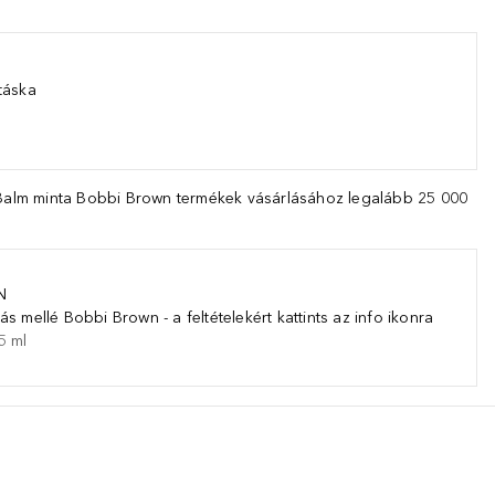
táska
d Balm minta Bobbi Brown termékek vásárlásához legalább 25 000
N
s mellé Bobbi Brown - a feltételekért kattints az info ikonra
5
ml