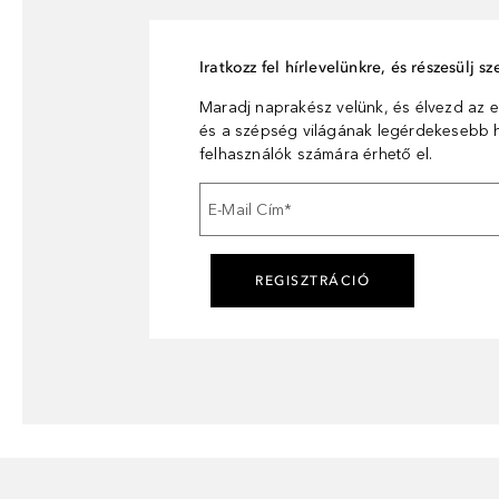
Iratkozz fel hírlevelünkre, és részesülj 
Maradj naprakész velünk, és élvezd az e
és a szépség világának legérdekesebb hí
felhasználók számára érhető el.
E-Mail Cím
*
REGISZTRÁCIÓ