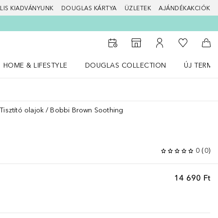
LIS KIADVÁNYUNK
DOUGLAS KÁRTYA
ÜZLETEK
AJÁNDÉKAKCIÓK
A kívánság
Az üzletkeresőhöz
A fiókomhoz
Kos
HOME & LIFESTYLE
DOUGLAS COLLECTION
ÚJ TERMÉ
Nyisd meg a(z) HOME & LIFESTYLE menüt
Nyisd meg a(z) Douglas Collection menüt
Nyisd meg 
Tisztító olajok
Bobbi Brown Soothing
0
(
0
)
14 690 Ft