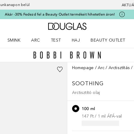
 munkanapon belül
AKTUÁ
Akár -30% Fedezd fel a Beauty Outlet termékeit hihetetlen áron!
A Douglas Főoldalra
SMINK
ARC
TEST
HAJ
BEAUTY OUTLET
nüt
z) Parfümök menüt
Nyisd meg a(z) Smink menüt
Nyisd meg a(z) Arc menüt
Nyisd meg a(z) Test menüt
Nyisd meg a(z) Haj menüt
Homepage
Arc
Arctisztítás
SOOTHING
Arctisztító olaj
100 ml
147 Ft
 / 
1
ml
ÁFÁ-val