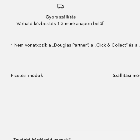
Gyors szállítás
Várható kézbesítés 1-3 munkanapon belül¹
Nem vonatkozik a „Douglas Partner”, a „Click & Collect” és a
1
Fizetési módok
Szállítási m
További kérdéseid vannak?