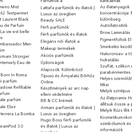
üm
Parfümök ️a
karikáknak
neiro Mist
Az illatanyagok
Lattafa parfümök és illatok |
 62 Testpermet
koncentrációja: 
Luxus az üvegben
t Laurent Black
különbség
Beauty SALE
u de Parfum
Autóillatosítók
Férfi parfümök
a vie est belle
Brow Laminálás
Férfi parfümök és illatok
üm
Pigmentfoltok E
Elegáns női illatok ️a
Ambassador Men
Sminkelés kezd
Makeup termékek
füm
Hialuronsav: a t
Akciós parfümök
Armani Stronger
hidratálás
Intensely Eau de
Újdonságok
Szulfát, szilikon
Alapozók: Különböző
parabénmentes
o Born In Roma
Típusú és Árnyalatú Bőrhöz
Helyes szemöld
i parfüm
Online
titkai
adoxe Refillable
Készítmények az arc nap
Melyik színtípus
arfum
elleni védelmére
Az illatpiramis 
ale parfüm
BB & CC krémek
állítsuk össze a
le Elixir
Armani parfümök és illatok |
Melyik Rúzs Illi
 Herrera La Bomba
Luxus az üvegben
Kozmetikumokon 
Hugo Boss férfi parfümök
szimbólumok és
SteamPod 3.0
és illatok | Luxus az
információk