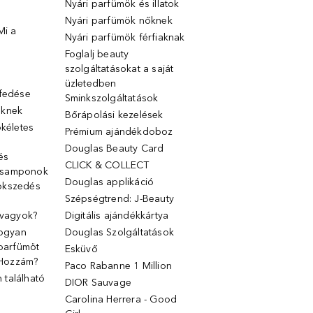
Nyári parfümök és illatok
Nyári parfümök nőknek
Mi a
Nyári parfümök férfiaknak
Foglalj beauty
szolgáltatásokat a saját
üzletedben
lfedése
Sminkszolgáltatások
őknek
Bőrápolási kezelések
ökéletes
Prémium ajándékdoboz
Douglas Beauty Card
 és
CLICK & COLLECT
 samponok
Douglas applikáció
ökszedés
Szépségtrend: J-Beauty
 vagyok?
Digitális ajándékkártya
Hogyan
Douglas Szolgáltatások
 parfümöt
Esküvő
k Hozzám?
Paco Rabanne 1 Million
található
DIOR Sauvage
Carolina Herrera - Good