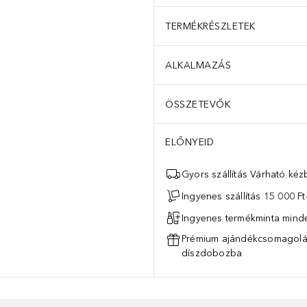
TERMÉKRÉSZLETEK
ALKALMAZÁS
ÖSSZETEVŐK
ELŐNYEID
Gyors szállítás Várható ké
Ingyenes szállítás 15 000 Ft-
Ingyenes termékminta mind
Prémium ajándékcsomagolás
díszdobozba