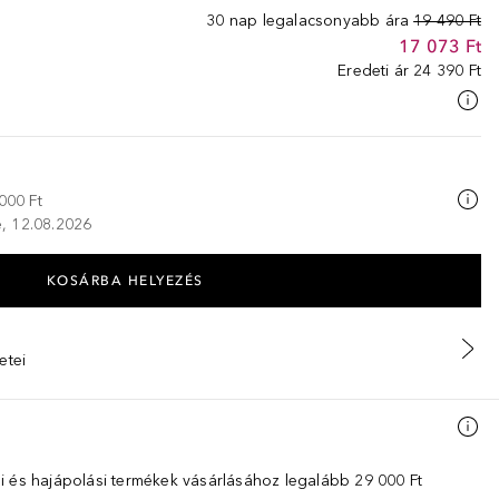
30 nap legalacsonyabb ára
19 490 Ft
17 073 Ft
Eredeti ár
24 390 Ft
000 Ft
ze, 12.08.2026
KOSÁRBA HELYEZÉS
etei
i és hajápolási termékek vásárlásához legalább 29 000 Ft