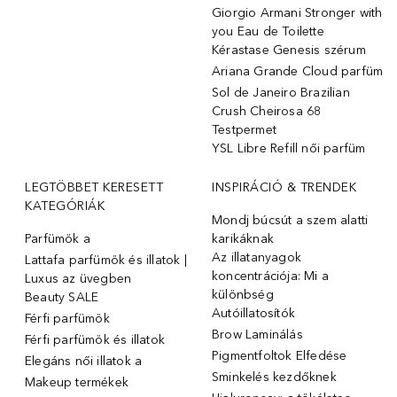
Giorgio Armani Stronger with
you Eau de Toilette
Kérastase Genesis szérum
Ariana Grande Cloud parfüm
Sol de Janeiro Brazilian
Crush Cheirosa 68
Testpermet
YSL Libre Refill női parfüm
LEGTÖBBET KERESETT
INSPIRÁCIÓ & TRENDEK
KATEGÓRIÁK
Mondj búcsút a szem alatti
Parfümök ️a
karikáknak
Az illatanyagok
Lattafa parfümök és illatok |
koncentrációja: Mi a
Luxus az üvegben
különbség
Beauty SALE
Autóillatosítók
Férfi parfümök
Brow Laminálás
Férfi parfümök és illatok
Pigmentfoltok Elfedése
Elegáns női illatok ️a
Sminkelés kezdőknek
Makeup termékek