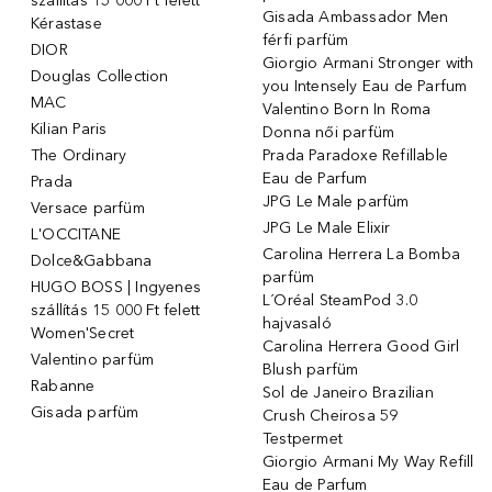
szállítás 15 000 Ft felett
Gisada Ambassador Men
Kérastase
férfi parfüm
DIOR
Giorgio Armani Stronger with
Douglas Collection
you Intensely Eau de Parfum
MAC
Valentino Born In Roma
Kilian Paris
Donna női parfüm
The Ordinary
Prada Paradoxe Refillable
Eau de Parfum
Prada
JPG Le Male parfüm
Versace parfüm
JPG Le Male Elixir
L'OCCITANE
Carolina Herrera La Bomba
Dolce&Gabbana
parfüm
HUGO BOSS | Ingyenes
L´Oréal SteamPod 3.0
szállítás 15 000 Ft felett
hajvasaló
Women'Secret
Carolina Herrera Good Girl
Valentino parfüm
Blush parfüm
Rabanne
Sol de Janeiro Brazilian
Gisada parfüm
Crush Cheirosa 59
Testpermet
Giorgio Armani My Way Refill
Eau de Parfum