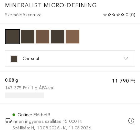
MINERALIST
MICRO-DEFINING
Szemöldökceruza
0
(
0
)
Chesnut
0.08 g
11 790 Ft
147 375 Ft
 / 
1
g
ÁFÁ-val
Online
:
Elérhető
innen ingyenes szállítás
15 000 Ft
Szállítás: H, 10.08.2026 - K, 11.08.2026