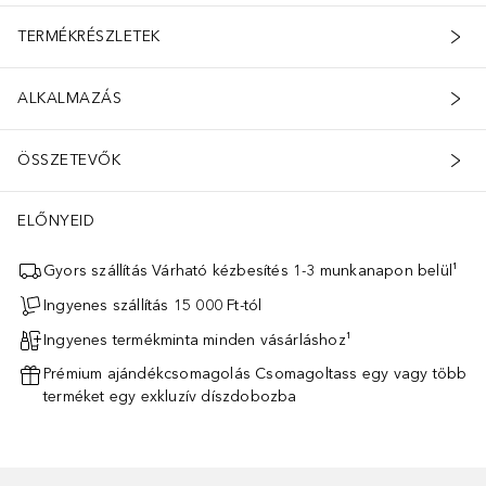
TERMÉKRÉSZLETEK
ALKALMAZÁS
ÖSSZETEVŐK
ELŐNYEID
Gyors szállítás Várható kézbesítés 1-3 munkanapon belül¹
Ingyenes szállítás 15 000 Ft-tól
Ingyenes termékminta minden vásárláshoz¹
Prémium ajándékcsomagolás Csomagoltass egy vagy több
terméket egy exkluzív díszdobozba