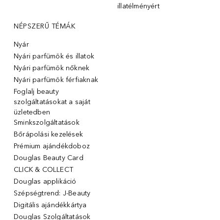
illatélményért
NÉPSZERŰ TÉMÁK
Nyár
Nyári parfümök és illatok
Nyári parfümök nőknek
Nyári parfümök férfiaknak
Foglalj beauty
szolgáltatásokat a saját
üzletedben
Sminkszolgáltatások
Bőrápolási kezelések
Prémium ajándékdoboz
Douglas Beauty Card
CLICK & COLLECT
Douglas applikáció
Szépségtrend: J-Beauty
Digitális ajándékkártya
Douglas Szolgáltatások