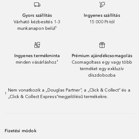
Gyors szállítás
Ingyenes szállítás
Várható kézbesítés 1-3
15 000 Ft-tól
munkanapon belül¹
Ingyenes termékminta
Prémium ajándékcsomagolás
minden vásárláshoz¹
Csomagoltass egy vagy több
terméket egy exkluzív
díszdobozba
Nem vonatkozik a „Douglas Partner”, a „Click & Collect” és a
1
„Click & Collect Express”megjelölésű termékekre.
Fizetési módok