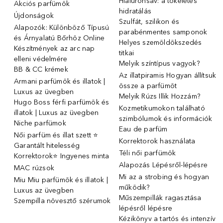
Hialuronsav: a tökéletes
Akciós parfümök
hidratálás
Újdonságok
Szulfát, szilikon és
Alapozók: Különböző Típusú
parabénmentes samponok
és Árnyalatú Bőrhöz Online
Helyes szemöldökszedés
Készítmények az arc nap
titkai
elleni védelmére
Melyik színtípus vagyok?
BB & CC krémek
Az illatpiramis Hogyan állítsuk
Armani parfümök és illatok |
össze a parfümöt
Luxus az üvegben
Melyik Rúzs Illik Hozzám?
Hugo Boss férfi parfümök és
Kozmetikumokon található
illatok | Luxus az üvegben
szimbólumok és információk
Niche parfümok
Eau de parfüm
Női parfüm és illat szett ⭐
Korrektorok használata
Garantált hitelesség
Téli női parfümök
Korrektorok⭐ Ingyenes minta
Alapozás Lépésről-lépésre
MAC rúzsok
Mi az a strobing és hogyan
Miu Miu parfümök és illatok |
működik?
Luxus az üvegben
Műszempillák ragasztása
Szempilla növesztő szérumok
lépésről lépésre
Kézikönyv a tartós és intenzív