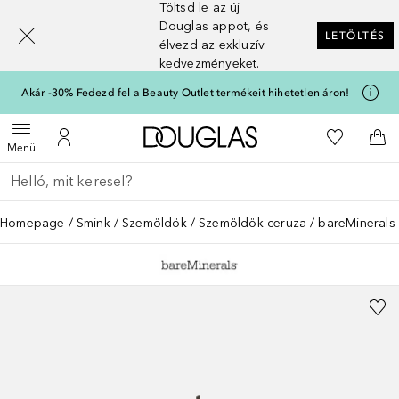
Töltsd le az új
[navigation.slideout.screenreader]
Douglas appot, és
LETÖLTÉS
élvezd az exkluzív
kedvezményeket.
Akár -30% Fedezd fel a Beauty Outlet termékeit hihetetlen áron!
A Douglas Főoldalra
A kívánság
Menü megnyitása
A fiókomhoz
Kos
Menü
Menj vissza
Keresés végrehajtása
Homepage
Smink
Szemöldök
Szemöldök ceruza
bareMinerals