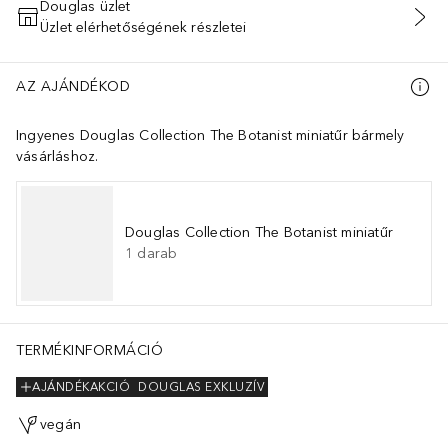
Douglas üzlet
Üzlet elérhetőségének részletei
KOSÁRBA HELYEZÉS
AZ AJÁNDÉKOD
Ingyenes Douglas Collection The Botanist miniatűr bármely
vásárláshoz.
Douglas Collection The Botanist miniatűr
1
darab
TERMÉKINFORMÁCIÓ
AJÁNDÉKAKCIÓ
DOUGLAS EXKLUZÍV
vegán