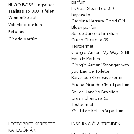
parfüm
HUGO BOSS | Ingyenes
L´Oréal SteamPod 3.0
szállítás 15 000 Ft felett
hajvasaló
Women'Secret
Carolina Herrera Good Girl
Valentino parfüm
Blush parfüm
Rabanne
Sol de Janeiro Brazilian
Gisada parfüm
Crush Cheirosa 59
Testpermet
Giorgio Armani My Way Refill
Eau de Parfum
Giorgio Armani Stronger with
you Eau de Toilette
Kérastase Genesis szérum
Ariana Grande Cloud parfüm
Sol de Janeiro Brazilian
Crush Cheirosa 68
Testpermet
YSL Libre Refill női parfüm
LEGTÖBBET KERESETT
INSPIRÁCIÓ & TRENDEK
KATEGÓRIÁK