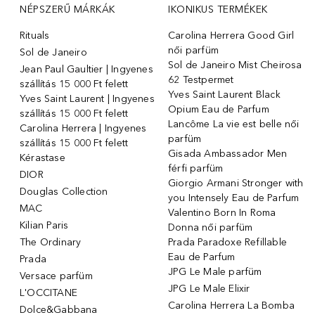
NÉPSZERŰ MÁRKÁK
IKONIKUS TERMÉKEK
Rituals
Carolina Herrera Good Girl
női parfüm
Sol de Janeiro
Sol de Janeiro Mist Cheirosa
Jean Paul Gaultier | Ingyenes
62 Testpermet
szállítás 15 000 Ft felett
Yves Saint Laurent Black
Yves Saint Laurent | Ingyenes
Opium Eau de Parfum
szállítás 15 000 Ft felett
Lancôme La vie est belle női
Carolina Herrera | Ingyenes
parfüm
szállítás 15 000 Ft felett
Gisada Ambassador Men
Kérastase
férfi parfüm
DIOR
Giorgio Armani Stronger with
Douglas Collection
you Intensely Eau de Parfum
MAC
Valentino Born In Roma
Kilian Paris
Donna női parfüm
The Ordinary
Prada Paradoxe Refillable
Eau de Parfum
Prada
JPG Le Male parfüm
Versace parfüm
JPG Le Male Elixir
L'OCCITANE
Carolina Herrera La Bomba
Dolce&Gabbana