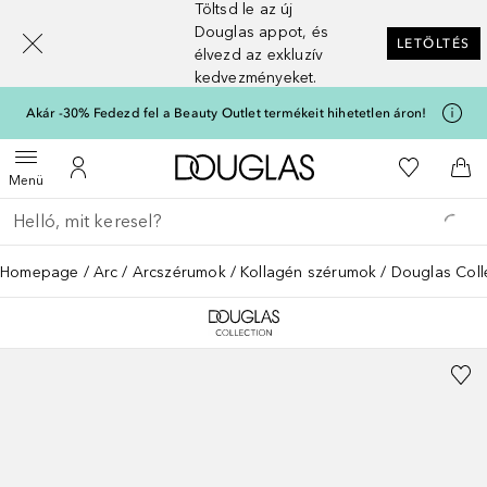
Töltsd le az új
[navigation.slideout.screenreader]
Douglas appot, és
LETÖLTÉS
élvezd az exkluzív
kedvezményeket.
Akár -30% Fedezd fel a Beauty Outlet termékeit hihetetlen áron!
A Douglas Főoldalra
A kívánság
Menü megnyitása
A fiókomhoz
Kos
Menü
Menj vissza
Keresés végrehajtása
Homepage
Arc
Arcszérumok
Kollagén szérumok
Douglas Coll