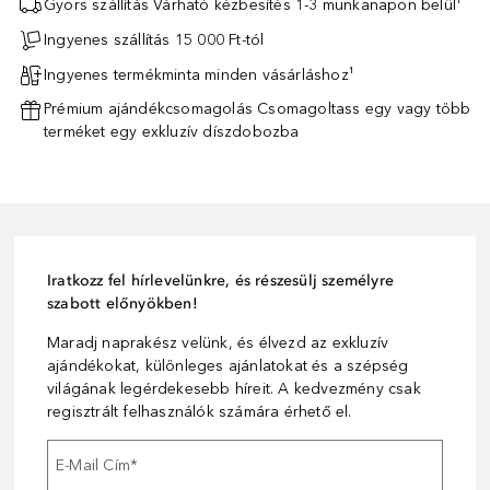
Gyors szállítás Várható kézbesítés 1-3 munkanapon belül¹
Ingyenes szállítás 15 000 Ft-tól
Ingyenes termékminta minden vásárláshoz¹
Prémium ajándékcsomagolás Csomagoltass egy vagy több
terméket egy exkluzív díszdobozba
Iratkozz fel hírlevelünkre, és részesülj személyre
szabott előnyökben!
Maradj naprakész velünk, és élvezd az exkluzív
ajándékokat, különleges ajánlatokat és a szépség
világának legérdekesebb híreit. A kedvezmény csak
regisztrált felhasználók számára érhető el.
E-Mail Cím
*