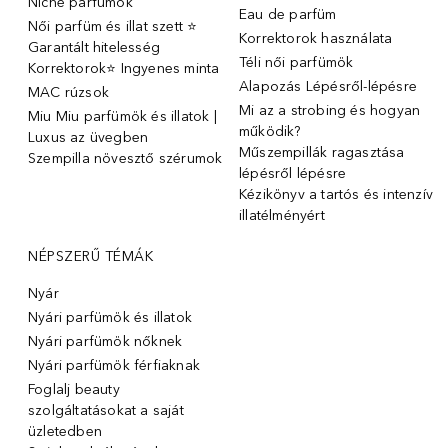
Niche parfümok
Eau de parfüm
Női parfüm és illat szett ⭐
Korrektorok használata
Garantált hitelesség
Téli női parfümök
Korrektorok⭐ Ingyenes minta
Alapozás Lépésről-lépésre
MAC rúzsok
Mi az a strobing és hogyan
Miu Miu parfümök és illatok |
működik?
Luxus az üvegben
Műszempillák ragasztása
Szempilla növesztő szérumok
lépésről lépésre
Kézikönyv a tartós és intenzív
illatélményért
NÉPSZERŰ TÉMÁK
Nyár
Nyári parfümök és illatok
Nyári parfümök nőknek
Nyári parfümök férfiaknak
Foglalj beauty
szolgáltatásokat a saját
üzletedben