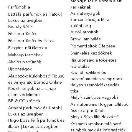
Mondj búcsút a szem alatti
Parfümök ️a
karikáknak
Az illatanyagok
Lattafa parfümök és illatok |
koncentrációja: Mi a
Luxus az üvegben
különbség
Beauty SALE
Autóillatosítók
Férfi parfümök
Brow Laminálás
Férfi parfümök és illatok
Pigmentfoltok Elfedése
Elegáns női illatok ️a
Sminkelés kezdőknek
Makeup termékek
Hialuronsav: a tökéletes
Akciós parfümök
hidratálás
Újdonságok
Szulfát, szilikon és
Alapozók: Különböző Típusú
parabénmentes samponok
és Árnyalatú Bőrhöz Online
Helyes szemöldökszedés
Készítmények az arc nap
titkai
elleni védelmére
Melyik színtípus vagyok?
BB & CC krémek
Az illatpiramis Hogyan állítsuk
Armani parfümök és illatok |
össze a parfümöt
Luxus az üvegben
Melyik Rúzs Illik Hozzám?
Hugo Boss férfi parfümök és
Kozmetikumokon található
illatok | Luxus az üvegben
szimbólumok és információk