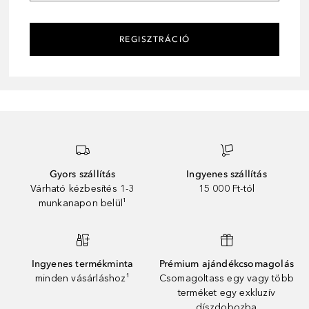
REGISZTRÁCIÓ
Gyors szállítás
Ingyenes szállítás
Várható kézbesítés 1-3
15 000 Ft-tól
munkanapon belül¹
Ingyenes termékminta
Prémium ajándékcsomagolás
minden vásárláshoz¹
Csomagoltass egy vagy több
terméket egy exkluzív
díszdobozba