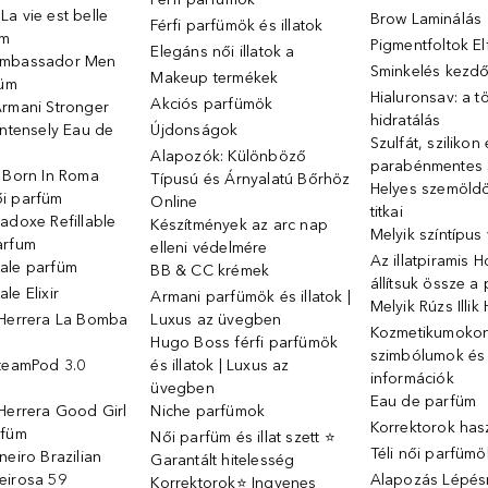
a vie est belle
Brow Laminálás
Férfi parfümök és illatok
üm
Pigmentfoltok E
Elegáns női illatok ️a
Ambassador Men
Sminkelés kezd
Makeup termékek
füm
Hialuronsav: a t
Akciós parfümök
Armani Stronger
hidratálás
Intensely Eau de
Újdonságok
Szulfát, szilikon
Alapozók: Különböző
parabénmentes
o Born In Roma
Típusú és Árnyalatú Bőrhöz
Helyes szemöld
i parfüm
Online
titkai
adoxe Refillable
Készítmények az arc nap
Melyik színtípus
arfum
elleni védelmére
Az illatpiramis 
ale parfüm
BB & CC krémek
állítsuk össze a
le Elixir
Armani parfümök és illatok |
Melyik Rúzs Illi
 Herrera La Bomba
Luxus az üvegben
Kozmetikumokon 
Hugo Boss férfi parfümök
szimbólumok és
SteamPod 3.0
és illatok | Luxus az
információk
ó
üvegben
Eau de parfüm
Herrera Good Girl
Niche parfümok
Korrektorok has
rfüm
Női parfüm és illat szett ⭐
Téli női parfümö
neiro Brazilian
Garantált hitelesség
eirosa 59
Alapozás Lépésr
Korrektorok⭐ Ingyenes