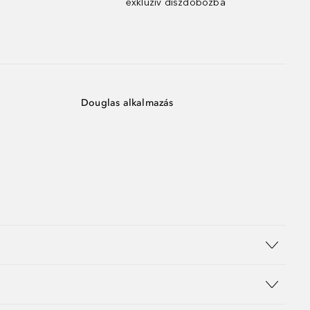
exkluzív díszdobozba
Douglas alkalmazás