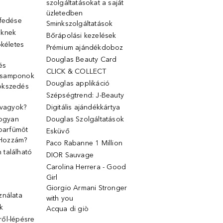
szolgáltatásokat a saját
üzletedben
lfedése
Sminkszolgáltatások
őknek
Bőrápolási kezelések
ökéletes
Prémium ajándékdoboz
Douglas Beauty Card
 és
CLICK & COLLECT
 samponok
Douglas applikáció
ökszedés
Szépségtrend: J-Beauty
 vagyok?
Digitális ajándékkártya
Hogyan
Douglas Szolgáltatások
 parfümöt
Esküvő
k Hozzám?
Paco Rabanne 1 Million
található
DIOR Sauvage
Carolina Herrera - Good
Girl
Giorgio Armani Stronger
ználata
with you
k
Acqua di giò
ől-lépésre