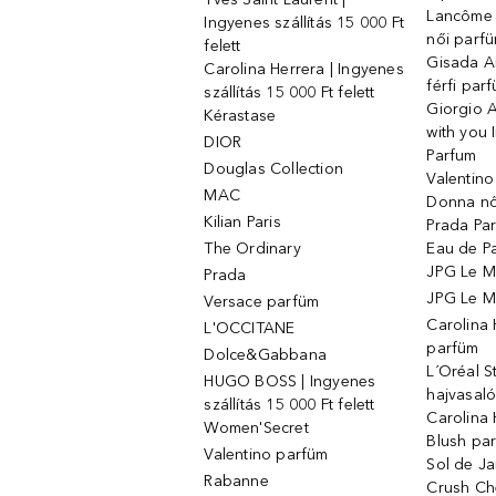
Lancôme L
Ingyenes szállítás 15 000 Ft
női parf
felett
Gisada 
Carolina Herrera | Ingyenes
férfi par
szállítás 15 000 Ft felett
Giorgio 
Kérastase
with you 
DIOR
Parfum
Douglas Collection
Valentin
MAC
Donna nő
Kilian Paris
Prada Par
The Ordinary
Eau de P
JPG Le M
Prada
JPG Le Ma
Versace parfüm
Carolina
L'OCCITANE
parfüm
Dolce&Gabbana
L´Oréal 
HUGO BOSS | Ingyenes
hajvasal
szállítás 15 000 Ft felett
Carolina 
Women'Secret
Blush pa
Valentino parfüm
Sol de Ja
Rabanne
Crush Ch