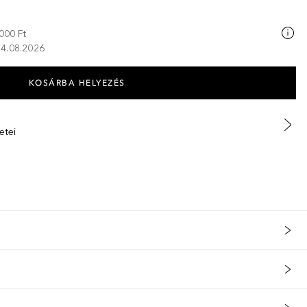
000 Ft
 14.08.2026
KOSÁRBA HELYEZÉS
etei