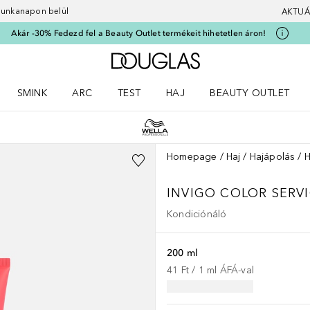
 munkanapon belül
AKTUÁ
Akár -30% Fedezd fel a Beauty Outlet termékeit hihetetlen áron!
A Douglas Főoldalra
SMINK
ARC
TEST
HAJ
BEAUTY OUTLET
nüt
z) Parfümök menüt
Nyisd meg a(z) Smink menüt
Nyisd meg a(z) Arc menüt
Nyisd meg a(z) Test menüt
Nyisd meg a(z) Haj menüt
Homepage
Haj
Hajápolás
H
INVIGO COLOR SERV
Kondiciónáló
200 ml
41 Ft
 / 
1
ml
ÁFÁ-val