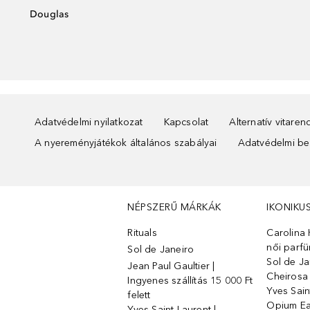
Douglas
Adatvédelmi nyilatkozat
Kapcsolat
Alternatív vitare
A nyereményjátékok általános szabályai
Adatvédelmi beá
NÉPSZERŰ MÁRKÁK
IKONIKU
Rituals
Carolina 
női parf
Sol de Janeiro
Sol de Ja
Jean Paul Gaultier |
Cheirosa
Ingyenes szállítás 15 000 Ft
Yves Sain
felett
Opium Ea
Yves Saint Laurent |