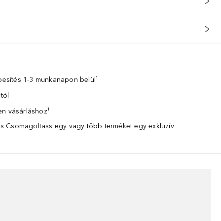
zbesítés 1-3 munkanapon belül¹
tól
en vásárláshoz¹
 Csomagoltass egy vagy több terméket egy exkluzív