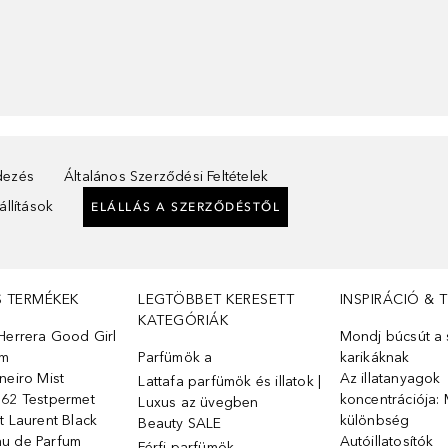
ndezés
Általános Szerződési Feltételek
llítások
ELÁLLÁS A SZERZŐDÉSTŐL
S TERMÉKEK
LEGTÖBBET KERESETT
INSPIRÁCIÓ & 
KATEGÓRIÁK
Herrera Good Girl
Mondj búcsút a s
üm
Parfümök ️a
karikáknak
neiro Mist
Az illatanyagok
Lattafa parfümök és illatok |
 62 Testpermet
koncentrációja: 
Luxus az üvegben
t Laurent Black
különbség
Beauty SALE
u de Parfum
Autóillatosítók
Férfi parfümök