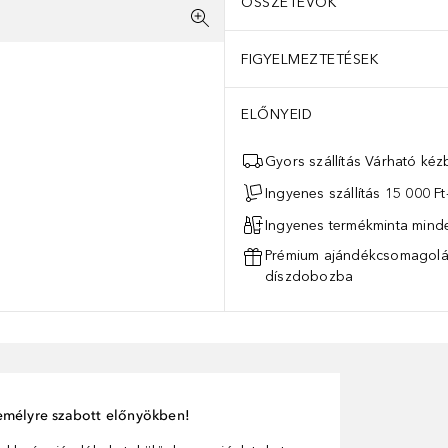
ÖSSZETEVŐK
FIGYELMEZTETÉSEK
ELŐNYEID
Gyors szállítás Várható ké
Ingyenes szállítás 15 000 Ft-
Ingyenes termékminta mind
Prémium ajándékcsomagolás
díszdobozba
személyre szabott előnyökben!