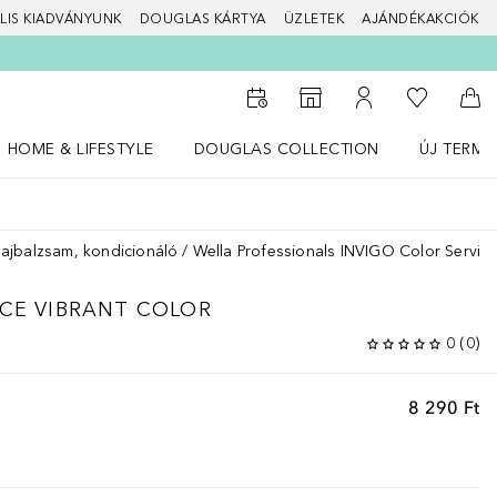
LIS KIADVÁNYUNK
DOUGLAS KÁRTYA
ÜZLETEK
AJÁNDÉKAKCIÓK
A kívánság
Az üzletkeresőhöz
A fiókomhoz
Kos
HOME & LIFESTYLE
DOUGLAS COLLECTION
ÚJ TERMÉ
Nyisd meg a(z) HOME & LIFESTYLE menüt
Nyisd meg a(z) Douglas Collection menüt
Nyisd meg 
ajbalzsam, kondicionáló
Wella Professionals INVIGO Color Service
ICE
VIBRANT COLOR
0
(
0
)
8 290 Ft