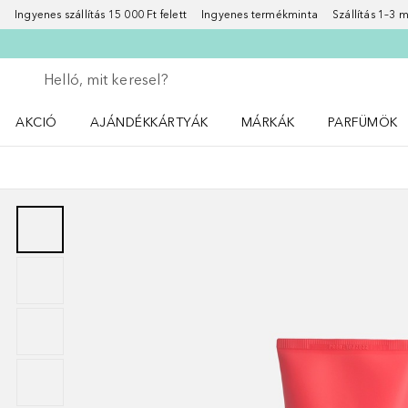
Ingyenes szállítás 15 000 Ft felett
Ingyenes termékminta
Szállítás 1–3
Menj vissza
Keresés végrehajtása
AKCIÓ
AJÁNDÉKKÁRTYÁK
MÁRKÁK
PARFÜMÖK
Nyisd meg a(z) Akció menüt
Nyisd meg a(z) MÁRKÁK me
Nyisd meg a(