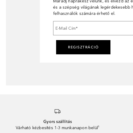
Maradj naprakész velünk, és élvezd az e
és a szépség világának legérdekesebb hí
felhasználók számára érhető el.
E-Mail Cím
*
REGISZTRÁCIÓ
Gyors szállítás
Várható kézbesítés 1-3 munkanapon belül¹