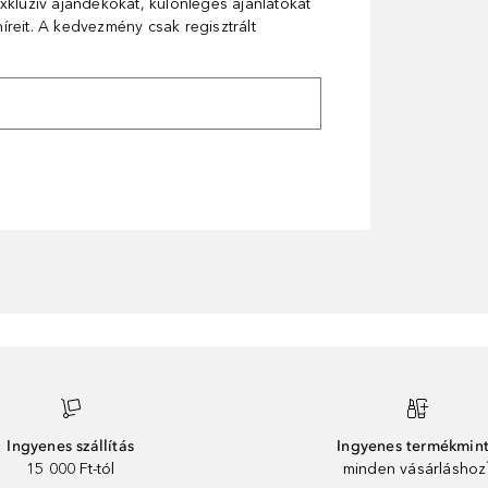
xkluzív ajándékokat, különleges ajánlatokat
reit. A kedvezmény csak regisztrált
Ingyenes szállítás
Ingyenes termékmin
15 000 Ft-tól
minden vásárláshoz