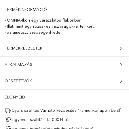
TERMÉKINFORMÁCIÓ
OMNIA-Ikon egy varázslatos flakonban
Illat, mint egy rózsa- és íriszvirágokkal teli kert.
az ametiszt szépsége ihlette
TERMÉKRÉSZLETEK
ALKALMAZÁS
ÖSSZETEVŐK
ELŐNYEID
zkuszi rózsa abszolút gazdagságát az írisz fás és púderes eleganciá
Gyors szállítás Várható kézbesítés 1-3 munkanapon belül¹
Ingyenes szállítás 15 000 Ft-tól
Ingyenes termékminta minden vásárláshoz¹