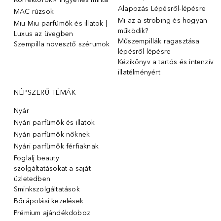
Alapozás Lépésről-lépésre
MAC rúzsok
Mi az a strobing és hogyan
Miu Miu parfümök és illatok |
működik?
Luxus az üvegben
Műszempillák ragasztása
Szempilla növesztő szérumok
lépésről lépésre
Kézikönyv a tartós és intenzív
illatélményért
NÉPSZERŰ TÉMÁK
Nyár
Nyári parfümök és illatok
Nyári parfümök nőknek
Nyári parfümök férfiaknak
Foglalj beauty
szolgáltatásokat a saját
üzletedben
Sminkszolgáltatások
Bőrápolási kezelések
Prémium ajándékdoboz