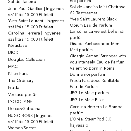
női parfüm
Sol de Janeiro
Sol de Janeiro Mist Cheirosa
Jean Paul Gaultier | Ingyenes
62 Testpermet
szállítás 15 000 Ft felett
Yves Saint Laurent Black
Yves Saint Laurent | Ingyenes
Opium Eau de Parfum
szállítás 15 000 Ft felett
Lancôme La vie est belle női
Carolina Herrera | Ingyenes
parfüm
szállítás 15 000 Ft felett
Gisada Ambassador Men
Kérastase
férfi parfüm
DIOR
Giorgio Armani Stronger with
Douglas Collection
you Intensely Eau de Parfum
MAC
Valentino Born In Roma
Kilian Paris
Donna női parfüm
The Ordinary
Prada Paradoxe Refillable
Eau de Parfum
Prada
JPG Le Male parfüm
Versace parfüm
JPG Le Male Elixir
L'OCCITANE
Carolina Herrera La Bomba
Dolce&Gabbana
parfüm
HUGO BOSS | Ingyenes
L´Oréal SteamPod 3.0
szállítás 15 000 Ft felett
hajvasaló
Women'Secret