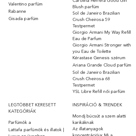
Carolina Herrera Good Girl
Valentino parfüm
Blush parfüm
Rabanne
Sol de Janeiro Brazilian
Gisada parfüm
Crush Cheirosa 59
Testpermet
Giorgio Armani My Way Refill
Eau de Parfum
Giorgio Armani Stronger with
you Eau de Toilette
Kérastase Genesis szérum
Ariana Grande Cloud parfüm
Sol de Janeiro Brazilian
Crush Cheirosa 68
Testpermet
YSL Libre Refill női parfüm
LEGTÖBBET KERESETT
INSPIRÁCIÓ & TRENDEK
KATEGÓRIÁK
Mondj búcsút a szem alatti
Parfümök ️a
karikáknak
Az illatanyagok
Lattafa parfümök és illatok |
koncentrációja: Mi a