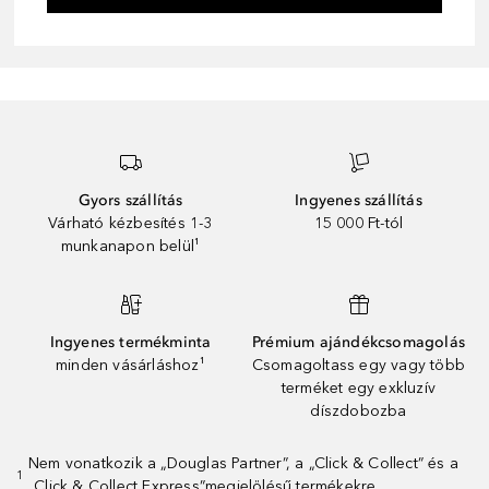
Gyors szállítás
Ingyenes szállítás
Várható kézbesítés 1-3
15 000 Ft-tól
munkanapon belül¹
Ingyenes termékminta
Prémium ajándékcsomagolás
minden vásárláshoz¹
Csomagoltass egy vagy több
terméket egy exkluzív
díszdobozba
Nem vonatkozik a „Douglas Partner”, a „Click & Collect” és a
1
„Click & Collect Express”megjelölésű termékekre.