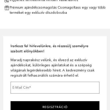
Prémium ajándékcsomagolás Csomagoltass egy vagy több
terméket egy exkluzív díszdobozba
Iratkozz fel hírlevelünkre, és részesülj személyre
szabott előnyökben!
Maradj naprakész velünk, és élvezd az exkluzív
ajándékokat, különleges ajánlatokat és a szépség
világának legérdekesebb híreit. A kedvezmény csak
regisztrált felhasználók számára érhető el.
E-Mail Cím
*
REGISZTRÁCIÓ