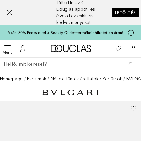
Töltsd le az új
[navigation.slideout.screenreader]
Douglas appot, és
LETÖLTÉS
élvezd az exkluzív
kedvezményeket.
Akár -30% Fedezd fel a Beauty Outlet termékeit hihetetlen áron!
A Douglas Főoldalra
A kívánság
Menü megnyitása
A fiókomhoz
Kos
Menü
Menj vissza
Keresés végrehajtása
Homepage
Parfümök
Női parfümök és illatok
Parfümök
BVLGA