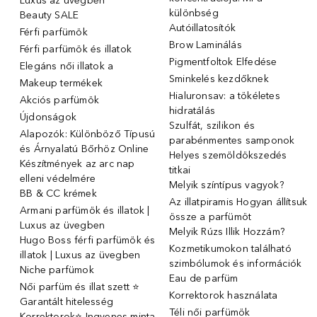
Luxus az üvegben
különbség
Beauty SALE
Autóillatosítók
Férfi parfümök
Brow Laminálás
Férfi parfümök és illatok
Pigmentfoltok Elfedése
Elegáns női illatok ️a
Sminkelés kezdőknek
Makeup termékek
Hialuronsav: a tökéletes
Akciós parfümök
hidratálás
Újdonságok
Szulfát, szilikon és
Alapozók: Különböző Típusú
parabénmentes samponok
és Árnyalatú Bőrhöz Online
Helyes szemöldökszedés
Készítmények az arc nap
titkai
elleni védelmére
Melyik színtípus vagyok?
BB & CC krémek
Az illatpiramis Hogyan állítsuk
Armani parfümök és illatok |
össze a parfümöt
Luxus az üvegben
Melyik Rúzs Illik Hozzám?
Hugo Boss férfi parfümök és
Kozmetikumokon található
illatok | Luxus az üvegben
szimbólumok és információk
Niche parfümok
Eau de parfüm
Női parfüm és illat szett ⭐
Korrektorok használata
Garantált hitelesség
Téli női parfümök
Korrektorok⭐ Ingyenes minta