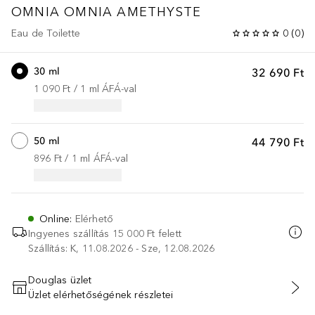
OMNIA
OMNIA AMETHYSTE
Eau de Toilette
0
(
0
)
30 ml
32 690 Ft
1 090 Ft
 / 
1
ml
ÁFÁ-val
50 ml
44 790 Ft
896 Ft
 / 
1
ml
ÁFÁ-val
Online
:
Elérhető
Ingyenes szállítás 15 000 Ft felett
Szállítás: K, 11.08.2026 - Sze, 12.08.2026
Douglas üzlet
Üzlet elérhetőségének részletei
KOSÁRBA HELYEZÉS