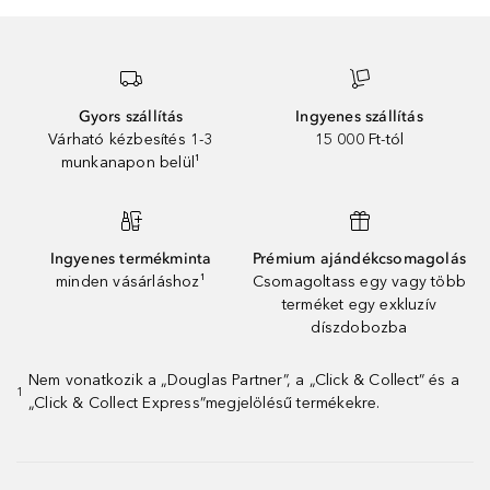
Gyors szállítás
Ingyenes szállítás
Várható kézbesítés 1-3
15 000 Ft-tól
munkanapon belül¹
Ingyenes termékminta
Prémium ajándékcsomagolás
minden vásárláshoz¹
Csomagoltass egy vagy több
terméket egy exkluzív
díszdobozba
Nem vonatkozik a „Douglas Partner”, a „Click & Collect” és a
1
„Click & Collect Express”megjelölésű termékekre.