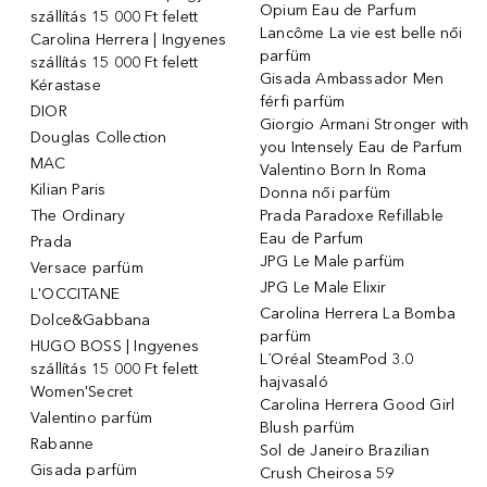
Opium Eau de Parfum
szállítás 15 000 Ft felett
Lancôme La vie est belle női
Carolina Herrera | Ingyenes
parfüm
szállítás 15 000 Ft felett
Gisada Ambassador Men
Kérastase
férfi parfüm
DIOR
Giorgio Armani Stronger with
Douglas Collection
you Intensely Eau de Parfum
MAC
Valentino Born In Roma
Kilian Paris
Donna női parfüm
The Ordinary
Prada Paradoxe Refillable
Eau de Parfum
Prada
JPG Le Male parfüm
Versace parfüm
JPG Le Male Elixir
L'OCCITANE
Carolina Herrera La Bomba
Dolce&Gabbana
parfüm
HUGO BOSS | Ingyenes
L´Oréal SteamPod 3.0
szállítás 15 000 Ft felett
hajvasaló
Women'Secret
Carolina Herrera Good Girl
Valentino parfüm
Blush parfüm
Rabanne
Sol de Janeiro Brazilian
Gisada parfüm
Crush Cheirosa 59