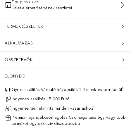
Douglas üzlet
Üzlet elérhetőségének részletei
KOSÁRBA HELYEZÉS
TERMÉKRÉSZLETEK
ALKALMAZÁS
ÖSSZETEVŐK
ELŐNYEID
Gyors szállítás Várható kézbesítés 1-3 munkanapon belül¹
Ingyenes szállítás 15 000 Ft-tól
Ingyenes termékminta minden vásárláshoz¹
Prémium ajándékcsomagolás Csomagoltass egy vagy több
terméket egy exkluzív díszdobozba