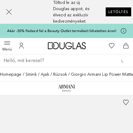
Töltsd le az új
[navigation.slideout.screenreader]
Douglas appot, és
LETÖLTÉS
élvezd az exkluzív
kedvezményeket.
Akár -30% Fedezd fel a Beauty Outlet termékeit hihetetlen áron!
A Douglas Főoldalra
A kívánság
Menü megnyitása
A fiókomhoz
Kos
Menü
Menj vissza
Keresés végrehajtása
Homepage
Smink
Ajak
Rúzsok
Giorgio Armani Lip Power Matt