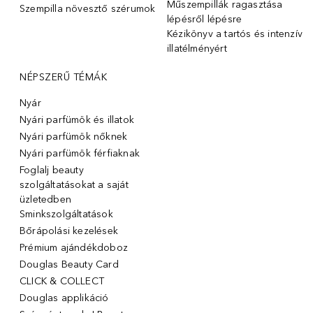
Műszempillák ragasztása
Szempilla növesztő szérumok
lépésről lépésre
Kézikönyv a tartós és intenzív
illatélményért
NÉPSZERŰ TÉMÁK
Nyár
Nyári parfümök és illatok
Nyári parfümök nőknek
Nyári parfümök férfiaknak
Foglalj beauty
szolgáltatásokat a saját
üzletedben
Sminkszolgáltatások
Bőrápolási kezelések
Prémium ajándékdoboz
Douglas Beauty Card
CLICK & COLLECT
Douglas applikáció