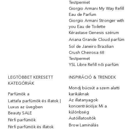
Testpermet
Giorgio Armani My Way Refill
Eau de Parfum
Giorgio Armani Stronger with
you Eau de Toilette
Kérastase Genesis szérum
Ariana Grande Cloud parfüm
Sol de Janeiro Brazilian
Crush Cheirosa 68
Testpermet
YSL Libre Refill női parfüm
LEGTÖBBET KERESETT
INSPIRÁCIÓ & TRENDEK
KATEGÓRIÁK
Mondj búcsút a szem alatti
Parfümök ️a
karikáknak
Az illatanyagok
Lattafa parfümök és illatok |
koncentrációja: Mi a
Luxus az üvegben
különbség
Beauty SALE
Autóillatosítók
Férfi parfümök
Brow Laminálás
Férfi parfümök és illatok