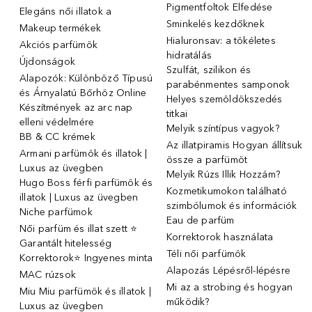
Pigmentfoltok Elfedése
Elegáns női illatok ️a
Sminkelés kezdőknek
Makeup termékek
Hialuronsav: a tökéletes
Akciós parfümök
hidratálás
Újdonságok
Szulfát, szilikon és
Alapozók: Különböző Típusú
parabénmentes samponok
és Árnyalatú Bőrhöz Online
Helyes szemöldökszedés
Készítmények az arc nap
titkai
elleni védelmére
Melyik színtípus vagyok?
BB & CC krémek
Az illatpiramis Hogyan állítsuk
Armani parfümök és illatok |
össze a parfümöt
Luxus az üvegben
Melyik Rúzs Illik Hozzám?
Hugo Boss férfi parfümök és
Kozmetikumokon található
illatok | Luxus az üvegben
szimbólumok és információk
Niche parfümok
Eau de parfüm
Női parfüm és illat szett ⭐
Korrektorok használata
Garantált hitelesség
Téli női parfümök
Korrektorok⭐ Ingyenes minta
Alapozás Lépésről-lépésre
MAC rúzsok
Mi az a strobing és hogyan
Miu Miu parfümök és illatok |
működik?
Luxus az üvegben