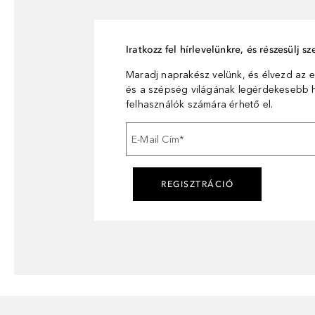
Iratkozz fel hírlevelünkre, és részesülj 
Maradj naprakész velünk, és élvezd az e
és a szépség világának legérdekesebb hí
felhasználók számára érhető el.
E-Mail Cím
*
REGISZTRÁCIÓ