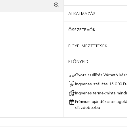
ALKALMAZÁS
ÖSSZETEVŐK
FIGYELMEZTETÉSEK
 arany labdanum gyantájába mártott pacsulit . Az illatkompozíció al
ELŐNYEID
Gyors szállítás Várható ké
Ingyenes szállítás 15 000 Ft-
Ingyenes termékminta mind
Prémium ajándékcsomagolás
díszdobozba