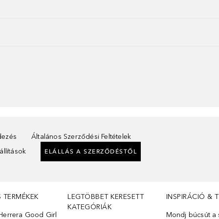
ndezés
Általános Szerződési Feltételek
llítások
ELÁLLÁS A SZERZŐDÉSTŐL
S TERMÉKEK
LEGTÖBBET KERESETT
INSPIRÁCIÓ & 
KATEGÓRIÁK
Herrera Good Girl
Mondj búcsút a s