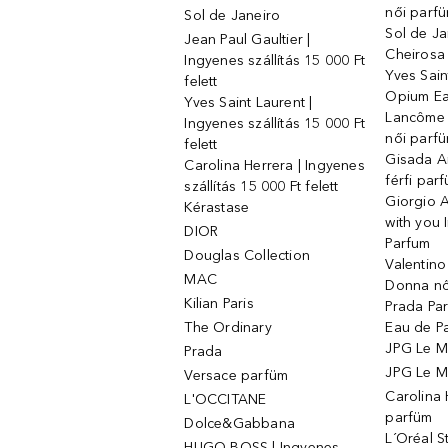
női parf
Sol de Janeiro
Sol de Ja
Jean Paul Gaultier |
Cheirosa
Ingyenes szállítás 15 000 Ft
Yves Sain
felett
Opium Ea
Yves Saint Laurent |
Lancôme L
Ingyenes szállítás 15 000 Ft
női parf
felett
Gisada 
Carolina Herrera | Ingyenes
férfi par
szállítás 15 000 Ft felett
Giorgio 
Kérastase
with you 
DIOR
Parfum
Douglas Collection
Valentin
MAC
Donna nő
Kilian Paris
Prada Par
The Ordinary
Eau de P
JPG Le M
Prada
JPG Le Ma
Versace parfüm
Carolina
L'OCCITANE
parfüm
Dolce&Gabbana
L´Oréal 
HUGO BOSS | Ingyenes