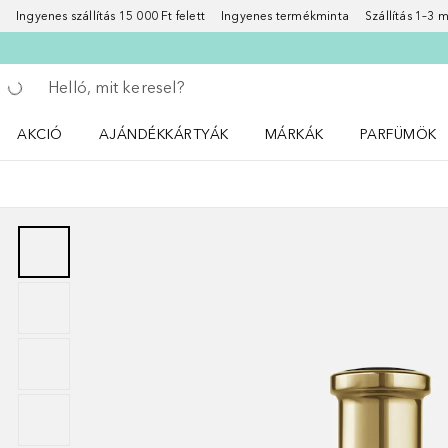
Ingyenes szállítás 15 000 Ft felett
Ingyenes termékminta
Szállítás 1–3
Menj vissza
Keresés végrehajtása
AKCIÓ
AJÁNDÉKKÁRTYÁK
MÁRKÁK
PARFÜMÖK
Nyisd meg a(z) Akció menüt
Nyisd meg a(z) MÁRKÁK me
Nyisd meg a(