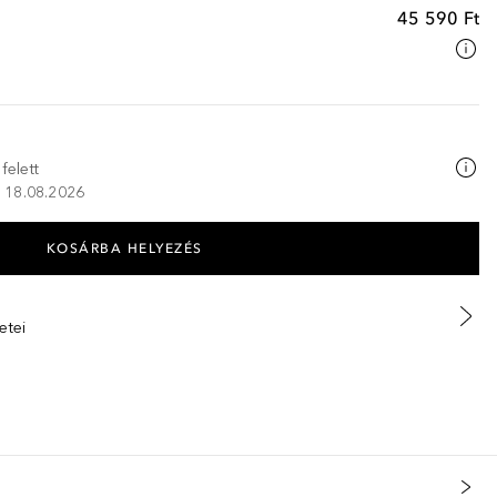
45 590 Ft
felett
K, 18.08.2026
KOSÁRBA HELYEZÉS
etei