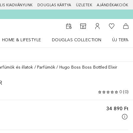
LIS KIADVÁNYUNK
DOUGLAS KÁRTYA
ÜZLETEK
AJÁNDÉKAKCIÓK
A kívánság
Az üzletkeresőhöz
A fiókomhoz
Kos
HOME & LIFESTYLE
DOUGLAS COLLECTION
ÚJ TERMÉ
Nyisd meg a(z) HOME & LIFESTYLE menüt
Nyisd meg a(z) Douglas Collection menüt
Nyisd meg 
arfümök és illatok
Parfümök
Hugo Boss Boss Bottled Elixir
R
0
(
0
)
34 890 Ft