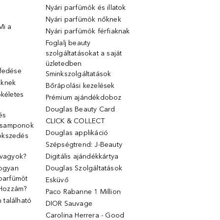
Nyári parfümök és illatok
Nyári parfümök nőknek
Mi a
Nyári parfümök férfiaknak
Foglalj beauty
szolgáltatásokat a saját
üzletedben
lfedése
Sminkszolgáltatások
őknek
Bőrápolási kezelések
ökéletes
Prémium ajándékdoboz
Douglas Beauty Card
 és
CLICK & COLLECT
 samponok
Douglas applikáció
ökszedés
Szépségtrend: J-Beauty
 vagyok?
Digitális ajándékkártya
Hogyan
Douglas Szolgáltatások
 parfümöt
Esküvő
k Hozzám?
Paco Rabanne 1 Million
található
DIOR Sauvage
Carolina Herrera - Good