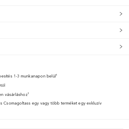
apjegye a cédrus esszencia és a muskátli abszolútum vérpezsdítő, fá
zbesítés 1-3 munkanapon belül¹
tól
en vásárláshoz¹
 Csomagoltass egy vagy több terméket egy exkluzív