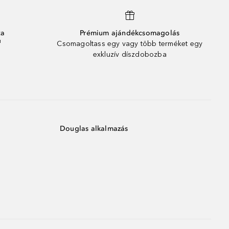
ta
Prémium ajándékcsomagolás
¹
Csomagoltass egy vagy több terméket egy
exkluzív díszdobozba
Douglas alkalmazás