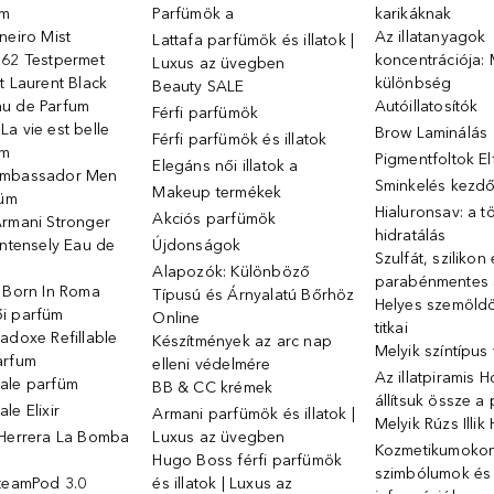
üm
Parfümök ️a
karikáknak
neiro Mist
Az illatanyagok
Lattafa parfümök és illatok |
 62 Testpermet
koncentrációja: 
Luxus az üvegben
t Laurent Black
különbség
Beauty SALE
u de Parfum
Autóillatosítók
Férfi parfümök
a vie est belle
Brow Laminálás
Férfi parfümök és illatok
üm
Pigmentfoltok E
Elegáns női illatok ️a
Ambassador Men
Sminkelés kezd
Makeup termékek
füm
Hialuronsav: a t
Akciós parfümök
Armani Stronger
hidratálás
Intensely Eau de
Újdonságok
Szulfát, szilikon
Alapozók: Különböző
parabénmentes
o Born In Roma
Típusú és Árnyalatú Bőrhöz
Helyes szemöld
i parfüm
Online
titkai
adoxe Refillable
Készítmények az arc nap
Melyik színtípus
arfum
elleni védelmére
Az illatpiramis 
ale parfüm
BB & CC krémek
állítsuk össze a
le Elixir
Armani parfümök és illatok |
Melyik Rúzs Illi
 Herrera La Bomba
Luxus az üvegben
Kozmetikumokon 
Hugo Boss férfi parfümök
szimbólumok és
SteamPod 3.0
és illatok | Luxus az