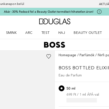
 munkanapon belül
AKTUÁ
Akár -30% Fedezd fel a Beauty Outlet termékeit hihetetlen áron!
A Douglas Főoldalra
SMINK
ARC
TEST
HAJ
BEAUTY OUTLET
nüt
z) Parfümök menüt
Nyisd meg a(z) Smink menüt
Nyisd meg a(z) Arc menüt
Nyisd meg a(z) Test menüt
Nyisd meg a(z) Haj menüt
Homepage
Parfümök
Férfi p
BOSS BOTTLED
ELIXI
Eau de Parfum
50 ml
698 Ft
 / 
1
ml
ÁFÁ-val