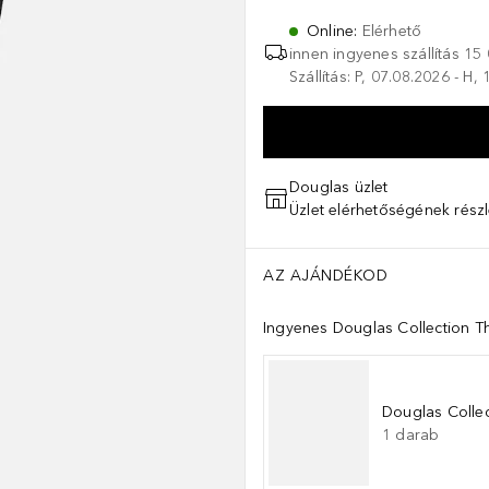
Online
:
Elérhető
innen ingyenes szállítás
15 
Szállítás: P, 07.08.2026 - H,
Douglas üzlet
Üzlet elérhetőségének részl
AZ AJÁNDÉKOD
Ingyenes Douglas Collection Th
Douglas Collec
1
darab