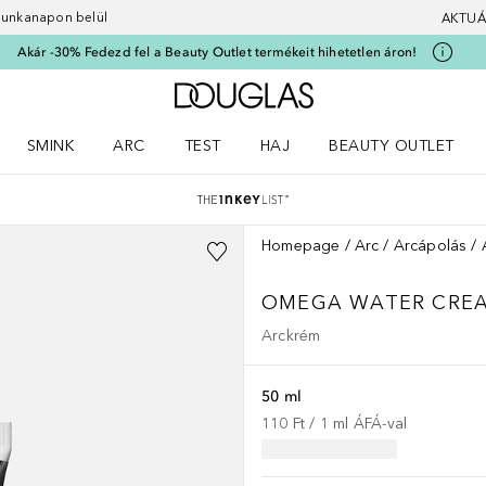
 munkanapon belül
AKTUÁ
Akár -30% Fedezd fel a Beauty Outlet termékeit hihetetlen áron!
A Douglas Főoldalra
SMINK
ARC
TEST
HAJ
BEAUTY OUTLET
nüt
z) Parfümök menüt
Nyisd meg a(z) Smink menüt
Nyisd meg a(z) Arc menüt
Nyisd meg a(z) Test menüt
Nyisd meg a(z) Haj menüt
Homepage
Arc
Arcápolás
OMEGA WATER CRE
Arckrém
50 ml
110 Ft
 / 
1
ml
ÁFÁ-val