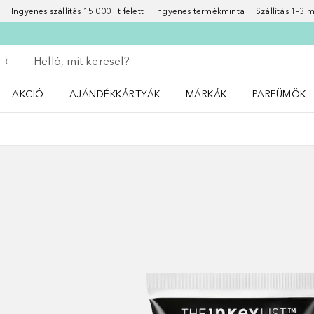
Ingyenes szállítás 15 000 Ft felett
Ingyenes termékminta
Szállítás 1–3
Menj vissza
Keresés végrehajtása
AKCIÓ
AJÁNDÉKKÁRTYÁK
MÁRKÁK
PARFÜMÖK
Nyisd meg a(z) Akció menüt
Nyisd meg a(z) MÁRKÁK me
Nyisd meg a(