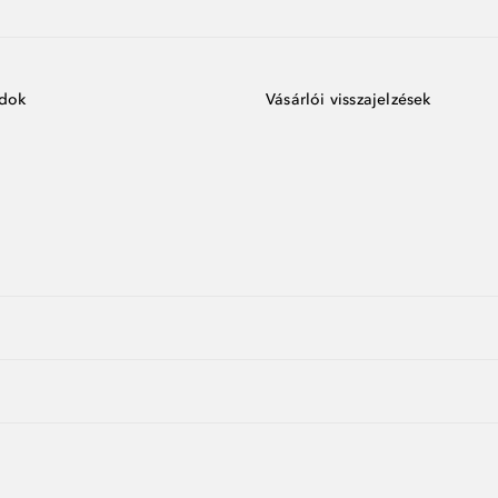
ódok
Vásárlói visszajelzések