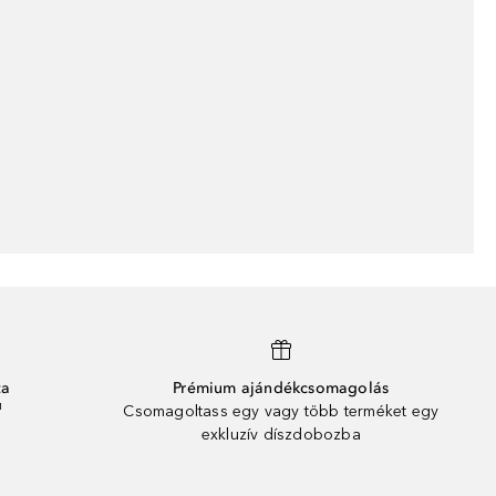
ta
Prémium ajándékcsomagolás
¹
Csomagoltass egy vagy több terméket egy
exkluzív díszdobozba