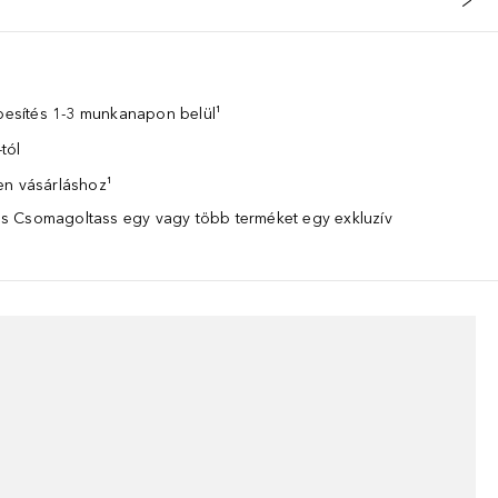
zbesítés 1-3 munkanapon belül¹
tól
en vásárláshoz¹
 Csomagoltass egy vagy több terméket egy exkluzív