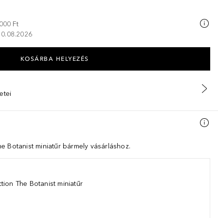
000 Ft
 10.08.2026
KOSÁRBA HELYEZÉS
etei
e Botanist miniatűr bármely vásárláshoz.
tion The Botanist miniatűr