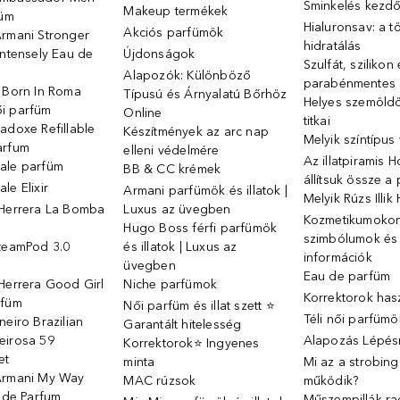
Sminkelés kezd
Makeup termékek
füm
Hialuronsav: a t
Akciós parfümök
Armani Stronger
hidratálás
Intensely Eau de
Újdonságok
Szulfát, szilikon
Alapozók: Különböző
parabénmentes
o Born In Roma
Típusú és Árnyalatú Bőrhöz
Helyes szemöld
i parfüm
Online
titkai
adoxe Refillable
Készítmények az arc nap
Melyik színtípus
arfum
elleni védelmére
Az illatpiramis 
ale parfüm
BB & CC krémek
állítsuk össze a
le Elixir
Armani parfümök és illatok |
Melyik Rúzs Illi
 Herrera La Bomba
Luxus az üvegben
Kozmetikumokon 
Hugo Boss férfi parfümök
szimbólumok és
SteamPod 3.0
és illatok | Luxus az
információk
ó
üvegben
Eau de parfüm
Herrera Good Girl
Niche parfümok
Korrektorok has
rfüm
Női parfüm és illat szett ⭐
Téli női parfümö
neiro Brazilian
Garantált hitelesség
eirosa 59
Alapozás Lépésr
Korrektorok⭐ Ingyenes
et
minta
Mi az a strobin
Armani My Way
MAC rúzsok
működik?
u de Parfum
Műszempillák ra