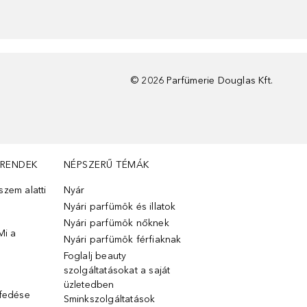
©
2026
Parfümerie Douglas Kft.
TRENDEK
NÉPSZERŰ TÉMÁK
zem alatti
Nyár
Nyári parfümök és illatok
Nyári parfümök nőknek
Mi a
Nyári parfümök férfiaknak
Foglalj beauty
szolgáltatásokat a saját
üzletedben
lfedése
Sminkszolgáltatások