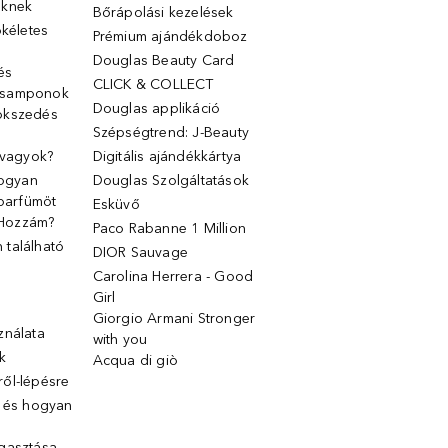
őknek
Bőrápolási kezelések
ökéletes
Prémium ajándékdoboz
Douglas Beauty Card
 és
CLICK & COLLECT
 samponok
Douglas applikáció
ökszedés
Szépségtrend: J-Beauty
 vagyok?
Digitális ajándékkártya
Hogyan
Douglas Szolgáltatások
 parfümöt
Esküvő
k Hozzám?
Paco Rabanne 1 Million
található
DIOR Sauvage
Carolina Herrera - Good
Girl
Giorgio Armani Stronger
ználata
with you
k
Acqua di giò
ől-lépésre
g és hogyan
gasztása