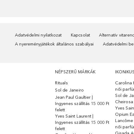
Adatvédelmi nyilatkozat
Kapcsolat
Alternatív vitare
A nyereményjátékok általános szabályai
Adatvédelmi beá
NÉPSZERŰ MÁRKÁK
IKONIKU
Rituals
Carolina 
női parf
Sol de Janeiro
Sol de Ja
Jean Paul Gaultier |
Cheirosa
Ingyenes szállítás 15 000 Ft
Yves Sain
felett
Opium Ea
Yves Saint Laurent |
Lancôme L
Ingyenes szállítás 15 000 Ft
női parf
felett
Gisada 