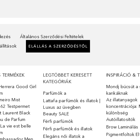
ndezés
Általános Szerződési Feltételek
llítások
ELÁLLÁS A SZERZŐDÉSTŐL
S TERMÉKEK
LEGTÖBBET KERESETT
INSPIRÁCIÓ & 
KATEGÓRIÁK
Herrera Good Girl
Mondj búcsút a s
üm
Parfümök ️a
karikáknak
neiro Mist
Az illatanyagok
Lattafa parfümök és illatok |
 62 Testpermet
koncentrációja: 
Luxus az üvegben
t Laurent Black
különbség
Beauty SALE
u de Parfum
Autóillatosítók
Férfi parfümök
a vie est belle
Brow Laminálás
Férfi parfümök és illatok
üm
Pigmentfoltok E
Elegáns női illatok ️a
Ambassador Men