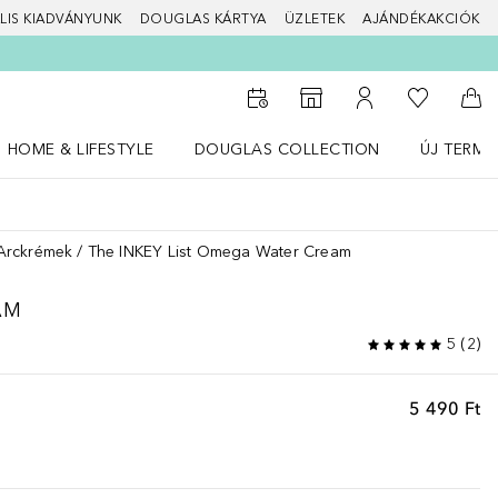
LIS KIADVÁNYUNK
DOUGLAS KÁRTYA
ÜZLETEK
AJÁNDÉKAKCIÓK
A kívánság
Az üzletkeresőhöz
A fiókomhoz
Kos
HOME & LIFESTYLE
DOUGLAS COLLECTION
ÚJ TERMÉ
Nyisd meg a(z) HOME & LIFESTYLE menüt
Nyisd meg a(z) Douglas Collection menüt
Nyisd meg 
Arckrémek
The INKEY List Omega Water Cream
AM
5
(
2
)
5 490 Ft