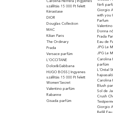
Carolina Herrera | Ingyenes
férfi par
szállítás 15 000 Ft felett
Giorgio 
Kérastase
with you 
DIOR
Parfum
Douglas Collection
Valentin
MAC
Donna nő
Kilian Paris
Prada Par
The Ordinary
Eau de P
JPG Le M
Prada
JPG Le Ma
Versace parfüm
Carolina
L'OCCITANE
parfüm
Dolce&Gabbana
L´Oréal 
HUGO BOSS | Ingyenes
hajvasal
szállítás 15 000 Ft felett
Carolina 
Women'Secret
Blush pa
Valentino parfüm
Sol de Ja
Rabanne
Crush Ch
Gisada parfüm
Testperm
Giorgio 
Refill Ea