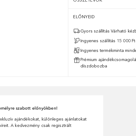
ÖSSZETEVŐK
ELŐNYEID
Gyors szállítás Várható ké
Ingyenes szállítás 15 000 Ft-
Ingyenes termékminta mind
Prémium ajándékcsomagolás
díszdobozba
személyre szabott előnyökben!
xkluzív ajándékokat, különleges ajánlatokat
reit. A kedvezmény csak regisztrált