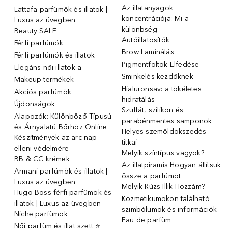
Az illatanyagok
Lattafa parfümök és illatok |
koncentrációja: Mi a
Luxus az üvegben
különbség
Beauty SALE
Autóillatosítók
Férfi parfümök
Brow Laminálás
Férfi parfümök és illatok
Pigmentfoltok Elfedése
Elegáns női illatok ️a
Sminkelés kezdőknek
Makeup termékek
Hialuronsav: a tökéletes
Akciós parfümök
hidratálás
Újdonságok
Szulfát, szilikon és
Alapozók: Különböző Típusú
parabénmentes samponok
és Árnyalatú Bőrhöz Online
Helyes szemöldökszedés
Készítmények az arc nap
titkai
elleni védelmére
Melyik színtípus vagyok?
BB & CC krémek
Az illatpiramis Hogyan állítsuk
Armani parfümök és illatok |
össze a parfümöt
Luxus az üvegben
Melyik Rúzs Illik Hozzám?
Hugo Boss férfi parfümök és
Kozmetikumokon található
illatok | Luxus az üvegben
szimbólumok és információk
Niche parfümok
Eau de parfüm
Női parfüm és illat szett ⭐