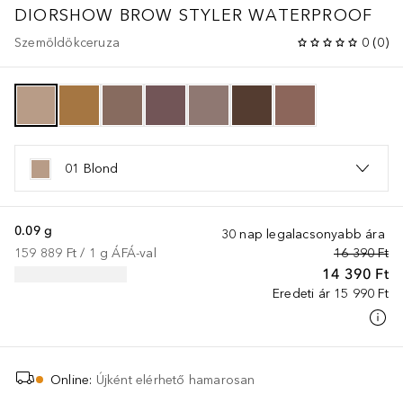
DIORSHOW
BROW STYLER WATERPROOF
Szemöldökceruza
0
(
0
)
01 Blond
0.09 g
30 nap legalacsonyabb ára
159 889 Ft
 / 
1
g
ÁFÁ-val
16 390 Ft
14 390 Ft
Eredeti ár
15 990 Ft
Online
:
Újként elérhető hamarosan