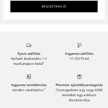
REGISZTRÁCIÓ
Gyors szállítás
Ingyenes szállítás
Várható kézbesítés 1-3
15 000 Ft-tól
munkanapon belül¹
Ingyenes termékminta
Prémium ajándékcsomagolás
minden vásárláshoz¹
Csomagoltass egy vagy több
terméket egy exkluzív
díszdobozba