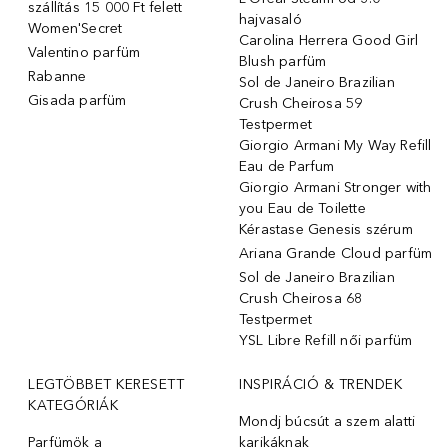
szállítás 15 000 Ft felett
hajvasaló
Women'Secret
Carolina Herrera Good Girl
Valentino parfüm
Blush parfüm
Rabanne
Sol de Janeiro Brazilian
Gisada parfüm
Crush Cheirosa 59
Testpermet
Giorgio Armani My Way Refill
Eau de Parfum
Giorgio Armani Stronger with
you Eau de Toilette
Kérastase Genesis szérum
Ariana Grande Cloud parfüm
Sol de Janeiro Brazilian
Crush Cheirosa 68
Testpermet
YSL Libre Refill női parfüm
LEGTÖBBET KERESETT
INSPIRÁCIÓ & TRENDEK
KATEGÓRIÁK
Mondj búcsút a szem alatti
Parfümök ️a
karikáknak