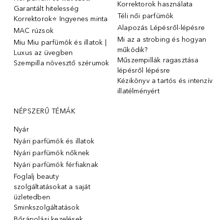
Korrektorok használata
Garantált hitelesség
Téli női parfümök
Korrektorok⭐ Ingyenes minta
Alapozás Lépésről-lépésre
MAC rúzsok
Mi az a strobing és hogyan
Miu Miu parfümök és illatok |
működik?
Luxus az üvegben
Műszempillák ragasztása
Szempilla növesztő szérumok
lépésről lépésre
Kézikönyv a tartós és intenzív
illatélményért
NÉPSZERŰ TÉMÁK
Nyár
Nyári parfümök és illatok
Nyári parfümök nőknek
Nyári parfümök férfiaknak
Foglalj beauty
szolgáltatásokat a saját
üzletedben
Sminkszolgáltatások
Bőrápolási kezelések