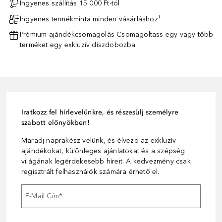
Ingyenes szállítás 15 000 Ft-tól
Ingyenes termékminta minden vásárláshoz¹
Prémium ajándékcsomagolás Csomagoltass egy vagy több
terméket egy exkluzív díszdobozba
Iratkozz fel hírlevelünkre, és részesülj személyre
szabott előnyökben!
Maradj naprakész velünk, és élvezd az exkluzív
ajándékokat, különleges ajánlatokat és a szépség
világának legérdekesebb híreit. A kedvezmény csak
regisztrált felhasználók számára érhető el.
E-Mail Cím
*