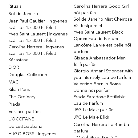
Rituals
Carolina Herrera Good Girl
női parfüm
Sol de Janeiro
Sol de Janeiro Mist Cheirosa
Jean Paul Gaultier | Ingyenes
62 Testpermet
szállítás 15 000 Ft felett
Yves Saint Laurent Black
Yves Saint Laurent | Ingyenes
Opium Eau de Parfum
szállítás 15 000 Ft felett
Lancôme La vie est belle női
Carolina Herrera | Ingyenes
parfüm
szállítás 15 000 Ft felett
Gisada Ambassador Men
Kérastase
férfi parfüm
DIOR
Giorgio Armani Stronger with
Douglas Collection
you Intensely Eau de Parfum
MAC
Valentino Born In Roma
Kilian Paris
Donna női parfüm
The Ordinary
Prada Paradoxe Refillable
Eau de Parfum
Prada
JPG Le Male parfüm
Versace parfüm
JPG Le Male Elixir
L'OCCITANE
Carolina Herrera La Bomba
Dolce&Gabbana
parfüm
HUGO BOSS | Ingyenes
L´Oréal SteamPod 3.0