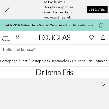
Töltsd le az új
[navigation.slideout.screenreader]
Douglas appot, és
LETÖLTÉS
élvezd az exkluzív
kedvezményeket.
Akár -30% Fedezd fel a Beauty Outlet termékeit hihetetlen áron!
A Douglas Főoldalra
A kívánság
Menü megnyitása
A fiókomhoz
Kos
Menü
Menj vissza
Keresés végrehajtása
Homepage
Test
Testápolás
Testápolók
Dr. Irena Eris Botanic