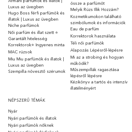
Armani parfümök és illatok |
össze a parfümöt
Luxus az üvegben
Melyik Rúzs Illik Hozzám?
Hugo Boss férfi parfümök és
Kozmetikumokon található
illatok | Luxus az üvegben
szimbólumok és információk
Niche parfümok
Eau de parfüm
Női parfüm és illat szett ⭐
Korrektorok használata
Garantált hitelesség
Téli női parfümök
Korrektorok⭐ Ingyenes minta
Alapozás Lépésről-lépésre
MAC rúzsok
Mi az a strobing és hogyan
Miu Miu parfümök és illatok |
működik?
Luxus az üvegben
Műszempillák ragasztása
Szempilla növesztő szérumok
lépésről lépésre
Kézikönyv a tartós és intenzív
illatélményért
NÉPSZERŰ TÉMÁK
Nyár
Nyári parfümök és illatok
Nyári parfümök nőknek