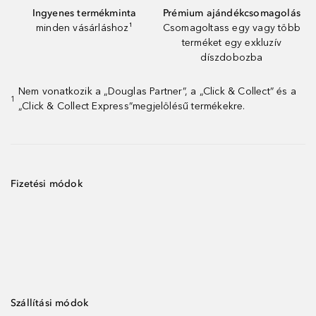
Ingyenes termékminta
Prémium ajándékcsomagolás
minden vásárláshoz¹
Csomagoltass egy vagy több
terméket egy exkluzív
díszdobozba
Nem vonatkozik a „Douglas Partner”, a „Click & Collect” és a
1
„Click & Collect Express”megjelölésű termékekre.
Fizetési módok
Szállítási módok