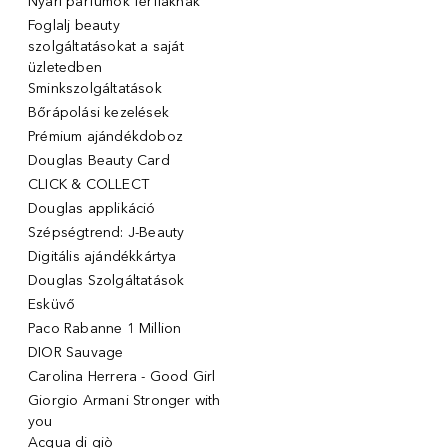
Nyári parfümök férfiaknak
Foglalj beauty
szolgáltatásokat a saját
üzletedben
Sminkszolgáltatások
Bőrápolási kezelések
Prémium ajándékdoboz
Douglas Beauty Card
CLICK & COLLECT
Douglas applikáció
Szépségtrend: J-Beauty
Digitális ajándékkártya
Douglas Szolgáltatások
Esküvő
Paco Rabanne 1 Million
DIOR Sauvage
Carolina Herrera - Good Girl
Giorgio Armani Stronger with
you
Acqua di giò