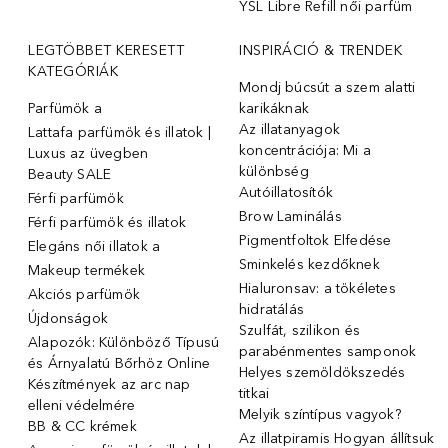
YSL Libre Refill női parfüm
LEGTÖBBET KERESETT
INSPIRÁCIÓ & TRENDEK
KATEGÓRIÁK
Mondj búcsút a szem alatti
Parfümök ️a
karikáknak
Az illatanyagok
Lattafa parfümök és illatok |
koncentrációja: Mi a
Luxus az üvegben
különbség
Beauty SALE
Autóillatosítók
Férfi parfümök
Brow Laminálás
Férfi parfümök és illatok
Pigmentfoltok Elfedése
Elegáns női illatok ️a
Sminkelés kezdőknek
Makeup termékek
Hialuronsav: a tökéletes
Akciós parfümök
hidratálás
Újdonságok
Szulfát, szilikon és
Alapozók: Különböző Típusú
parabénmentes samponok
és Árnyalatú Bőrhöz Online
Helyes szemöldökszedés
Készítmények az arc nap
titkai
elleni védelmére
Melyik színtípus vagyok?
BB & CC krémek
Az illatpiramis Hogyan állítsuk