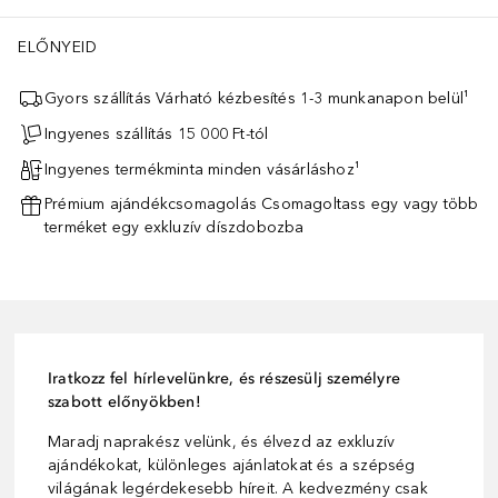
ELŐNYEID
Gyors szállítás Várható kézbesítés 1-3 munkanapon belül¹
Ingyenes szállítás 15 000 Ft-tól
Ingyenes termékminta minden vásárláshoz¹
Prémium ajándékcsomagolás Csomagoltass egy vagy több
terméket egy exkluzív díszdobozba
Iratkozz fel hírlevelünkre, és részesülj személyre
szabott előnyökben!
Maradj naprakész velünk, és élvezd az exkluzív
ajándékokat, különleges ajánlatokat és a szépség
világának legérdekesebb híreit. A kedvezmény csak