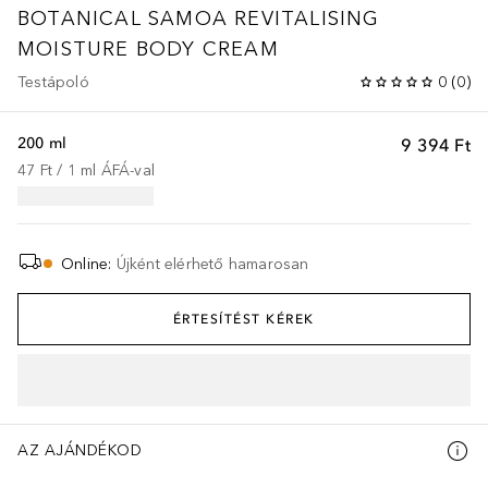
BOTANICAL SAMOA REVITALISING
MOISTURE BODY CREAM
Testápoló
0
(
0
)
200 ml
9 394 Ft
47 Ft
 / 
1
ml
ÁFÁ-val
Online
:
Újként elérhető hamarosan
ÉRTESÍTÉST KÉREK
AZ AJÁNDÉKOD