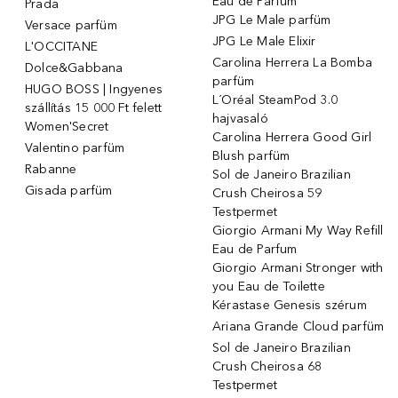
Eau de Parfum
Prada
JPG Le Male parfüm
Versace parfüm
JPG Le Male Elixir
L'OCCITANE
Carolina Herrera La Bomba
Dolce&Gabbana
parfüm
HUGO BOSS | Ingyenes
L´Oréal SteamPod 3.0
szállítás 15 000 Ft felett
hajvasaló
Women'Secret
Carolina Herrera Good Girl
Valentino parfüm
Blush parfüm
Rabanne
Sol de Janeiro Brazilian
Gisada parfüm
Crush Cheirosa 59
Testpermet
Giorgio Armani My Way Refill
Eau de Parfum
Giorgio Armani Stronger with
you Eau de Toilette
Kérastase Genesis szérum
Ariana Grande Cloud parfüm
Sol de Janeiro Brazilian
Crush Cheirosa 68
Testpermet