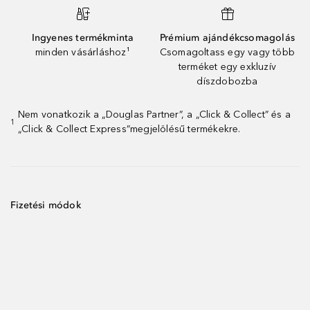
Ingyenes termékminta
Prémium ajándékcsomagolás
minden vásárláshoz¹
Csomagoltass egy vagy több
terméket egy exkluzív
díszdobozba
Nem vonatkozik a „Douglas Partner”, a „Click & Collect” és a
1
„Click & Collect Express”megjelölésű termékekre.
Fizetési módok