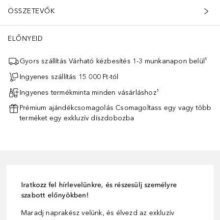
ÖSSZETEVŐK
ELŐNYEID
Gyors szállítás Várható kézbesítés 1-3 munkanapon belül¹
Ingyenes szállítás 15 000 Ft-tól
Ingyenes termékminta minden vásárláshoz¹
Prémium ajándékcsomagolás Csomagoltass egy vagy több
terméket egy exkluzív díszdobozba
Iratkozz fel hírlevelünkre, és részesülj személyre
szabott előnyökben!
Maradj naprakész velünk, és élvezd az exkluzív