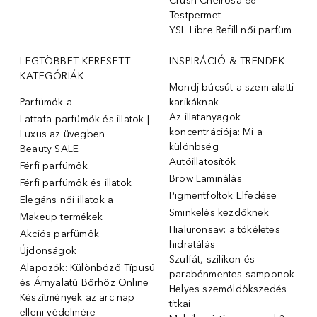
Crush Cheirosa 68
Testpermet
YSL Libre Refill női parfüm
LEGTÖBBET KERESETT
INSPIRÁCIÓ & TRENDEK
KATEGÓRIÁK
Mondj búcsút a szem alatti
Parfümök ️a
karikáknak
Az illatanyagok
Lattafa parfümök és illatok |
koncentrációja: Mi a
Luxus az üvegben
különbség
Beauty SALE
Autóillatosítók
Férfi parfümök
Brow Laminálás
Férfi parfümök és illatok
Pigmentfoltok Elfedése
Elegáns női illatok ️a
Sminkelés kezdőknek
Makeup termékek
Hialuronsav: a tökéletes
Akciós parfümök
hidratálás
Újdonságok
Szulfát, szilikon és
Alapozók: Különböző Típusú
parabénmentes samponok
és Árnyalatú Bőrhöz Online
Helyes szemöldökszedés
Készítmények az arc nap
titkai
elleni védelmére