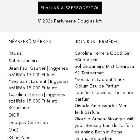
ELÁLLÁS A SZERZŐDÉSTŐL
©
2026
Parfümerie Douglas Kft.
NÉPSZERŰ MÁRKÁK
IKONIKUS TERMÉKEK
Rituals
Carolina Herrera Good Girl
női parfüm
Sol de Janeiro
Sol de Janeiro Mist Cheirosa
Jean Paul Gaultier | Ingyenes
62 Testpermet
szállítás 15 000 Ft felett
Yves Saint Laurent Black
Yves Saint Laurent | Ingyenes
Opium Eau de Parfum
szállítás 15 000 Ft felett
Lancôme La vie est belle női
Carolina Herrera | Ingyenes
parfüm
szállítás 15 000 Ft felett
Gisada Ambassador Men
Kérastase
férfi parfüm
DIOR
Giorgio Armani Stronger with
Douglas Collection
you Intensely Eau de Parfum
MAC
Valentino Born In Roma
Kilian Paris
Donna női parfüm