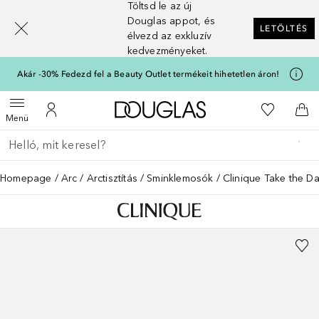
Töltsd le az új
[navigation.slideout.screenreader]
Douglas appot, és
LETÖLTÉS
élvezd az exkluzív
kedvezményeket.
Akár -30% Fedezd fel a Beauty Outlet termékeit hihetetlen áron!
A Douglas Főoldalra
A kívánság
Menü megnyitása
A fiókomhoz
Kos
Menü
Menj vissza
Keresés végrehajtása
Homepage
Arc
Arctisztítás
Sminklemosók
Clinique Take the D