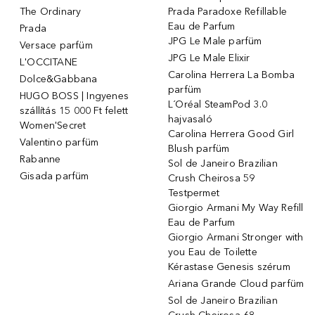
The Ordinary
Prada Paradoxe Refillable
Eau de Parfum
Prada
JPG Le Male parfüm
Versace parfüm
JPG Le Male Elixir
L'OCCITANE
Carolina Herrera La Bomba
Dolce&Gabbana
parfüm
HUGO BOSS | Ingyenes
L´Oréal SteamPod 3.0
szállítás 15 000 Ft felett
hajvasaló
Women'Secret
Carolina Herrera Good Girl
Valentino parfüm
Blush parfüm
Rabanne
Sol de Janeiro Brazilian
Gisada parfüm
Crush Cheirosa 59
Testpermet
Giorgio Armani My Way Refill
Eau de Parfum
Giorgio Armani Stronger with
you Eau de Toilette
Kérastase Genesis szérum
Ariana Grande Cloud parfüm
Sol de Janeiro Brazilian