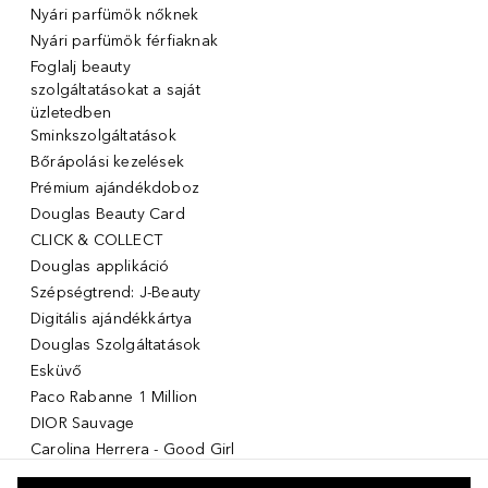
Nyári parfümök nőknek
Nyári parfümök férfiaknak
Foglalj beauty
szolgáltatásokat a saját
üzletedben
Sminkszolgáltatások
Bőrápolási kezelések
Prémium ajándékdoboz
Douglas Beauty Card
CLICK & COLLECT
Douglas applikáció
Szépségtrend: J-Beauty
Digitális ajándékkártya
Douglas Szolgáltatások
Esküvő
Paco Rabanne 1 Million
DIOR Sauvage
Carolina Herrera - Good Girl
Giorgio Armani Stronger with