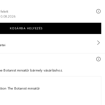
felett
 10.08.2026
KOSÁRBA HELYEZÉS
etei
e Botanist miniatűr bármely vásárláshoz.
tion The Botanist miniatűr