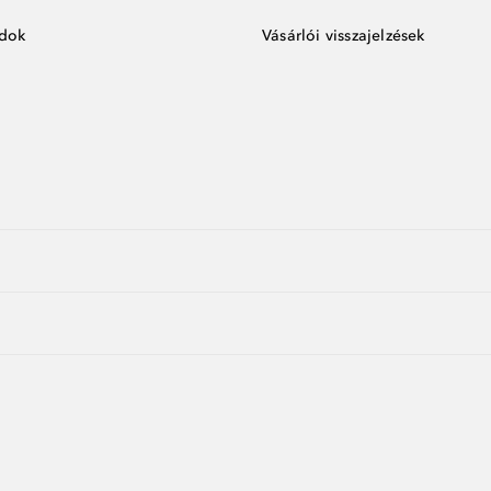
ódok
Vásárlói visszajelzések