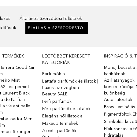
ndezés
Általános Szerződési Feltételek
llítások
ELÁLLÁS A SZERZŐDÉSTŐL
S TERMÉKEK
LEGTÖBBET KERESETT
INSPIRÁCIÓ & 
KATEGÓRIÁK
Herrera Good Girl
Mondj búcsút a s
üm
Parfümök ️a
karikáknak
neiro Mist
Az illatanyagok
Lattafa parfümök és illatok |
 62 Testpermet
koncentrációja: 
Luxus az üvegben
t Laurent Black
különbség
Beauty SALE
u de Parfum
Autóillatosítók
Férfi parfümök
a vie est belle
Brow Laminálás
Férfi parfümök és illatok
üm
Pigmentfoltok E
Elegáns női illatok ️a
Ambassador Men
Sminkelés kezd
Makeup termékek
füm
Hialuronsav: a t
Akciós parfümök
Armani Stronger
hidratálás