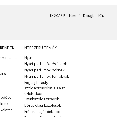
©
2026
Parfümerie Douglas Kft.
TRENDEK
NÉPSZERŰ TÉMÁK
zem alatti
Nyár
Nyári parfümök és illatok
Nyári parfümök nőknek
Mi a
Nyári parfümök férfiaknak
Foglalj beauty
szolgáltatásokat a saját
üzletedben
lfedése
Sminkszolgáltatások
őknek
Bőrápolási kezelések
ökéletes
Prémium ajándékdoboz