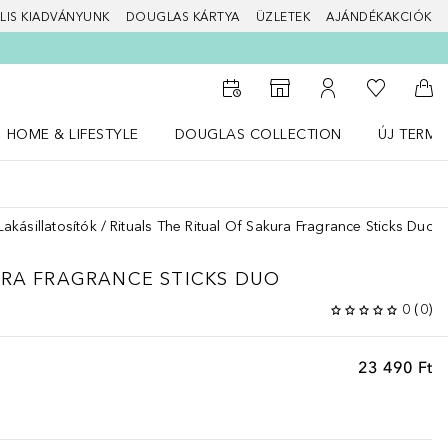
LIS KIADVÁNYUNK
DOUGLAS KÁRTYA
ÜZLETEK
AJÁNDÉKAKCIÓK
A kívánság
Az üzletkeresőhöz
A fiókomhoz
Kos
HOME & LIFESTYLE
DOUGLAS COLLECTION
ÚJ TERMÉ
Nyisd meg a(z) HOME & LIFESTYLE menüt
Nyisd meg a(z) Douglas Collection menüt
Nyisd meg 
Lakásillatosítók
Rituals The Ritual Of Sakura Fragrance Sticks Duo
URA FRAGRANCE STICKS DUO
0
(
0
)
23 490 Ft