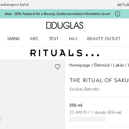
 munkanapon belül
AKTUÁ
Akár -30% Fedezd fel a Beauty Outlet termékeit hihetetlen áron!
A Douglas Főoldalra
SMINK
ARC
TEST
HAJ
BEAUTY OUTLET
nüt
z) Parfümök menüt
Nyisd meg a(z) Smink menüt
Nyisd meg a(z) Arc menüt
Nyisd meg a(z) Test menüt
Nyisd meg a(z) Haj menüt
Homepage
Életmód
Lakás
THE RITUAL OF SAK
Szobai illatosító
250 ml
23 490 Ft
 / 
1
darab
ÁFÁ-val