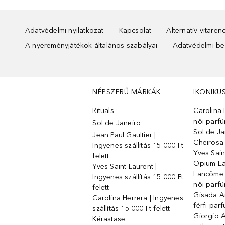
Adatvédelmi nyilatkozat
Kapcsolat
Alternatív vitare
A nyereményjátékok általános szabályai
Adatvédelmi beá
NÉPSZERŰ MÁRKÁK
IKONIKU
Rituals
Carolina 
női parf
Sol de Janeiro
Sol de Ja
Jean Paul Gaultier |
Cheirosa
Ingyenes szállítás 15 000 Ft
Yves Sain
felett
Opium Ea
Yves Saint Laurent |
Lancôme L
Ingyenes szállítás 15 000 Ft
női parf
felett
Gisada 
Carolina Herrera | Ingyenes
férfi par
szállítás 15 000 Ft felett
Giorgio 
Kérastase