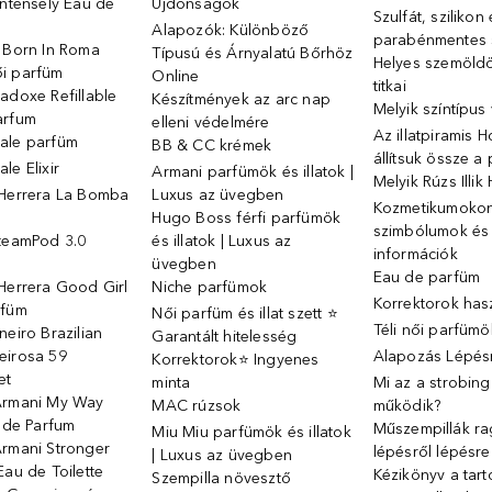
Intensely Eau de
Újdonságok
Szulfát, szilikon
Alapozók: Különböző
parabénmentes
o Born In Roma
Típusú és Árnyalatú Bőrhöz
Helyes szemöld
i parfüm
Online
titkai
adoxe Refillable
Készítmények az arc nap
Melyik színtípus
arfum
elleni védelmére
Az illatpiramis 
ale parfüm
BB & CC krémek
állítsuk össze a
le Elixir
Armani parfümök és illatok |
Melyik Rúzs Illi
 Herrera La Bomba
Luxus az üvegben
Kozmetikumokon 
Hugo Boss férfi parfümök
szimbólumok és
SteamPod 3.0
és illatok | Luxus az
információk
ó
üvegben
Eau de parfüm
Herrera Good Girl
Niche parfümok
Korrektorok has
rfüm
Női parfüm és illat szett ⭐
Téli női parfümö
neiro Brazilian
Garantált hitelesség
eirosa 59
Alapozás Lépésr
Korrektorok⭐ Ingyenes
et
minta
Mi az a strobin
Armani My Way
MAC rúzsok
működik?
u de Parfum
Műszempillák ra
Miu Miu parfümök és illatok
Armani Stronger
lépésről lépésre
| Luxus az üvegben
Eau de Toilette
Kézikönyv a tart
Szempilla növesztő