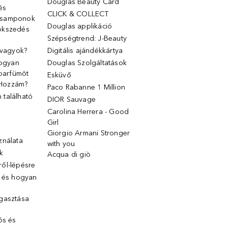
Douglas Beauty Card
 és
CLICK & COLLECT
 samponok
Douglas applikáció
ökszedés
Szépségtrend: J-Beauty
 vagyok?
Digitális ajándékkártya
Hogyan
Douglas Szolgáltatások
 parfümöt
Esküvő
k Hozzám?
Paco Rabanne 1 Million
található
DIOR Sauvage
Carolina Herrera - Good
Girl
Giorgio Armani Stronger
ználata
with you
k
Acqua di giò
ől-lépésre
g és hogyan
gasztása
ós és