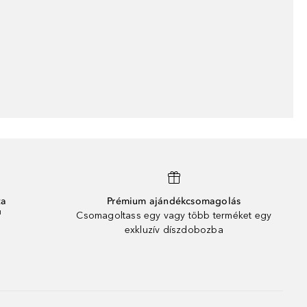
ta
Prémium ajándékcsomagolás
¹
Csomagoltass egy vagy több terméket egy
exkluzív díszdobozba