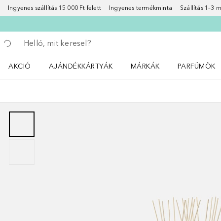
Ingyenes szállítás 15 000 Ft felett
Ingyenes termékminta
Szállítás 1–3
Menj vissza
Keresés végrehajtása
AKCIÓ
AJÁNDÉKKÁRTYÁK
MÁRKÁK
PARFÜMÖK
Nyisd meg a(z) Akció menüt
Nyisd meg a(z) MÁRKÁK me
Nyisd meg a(