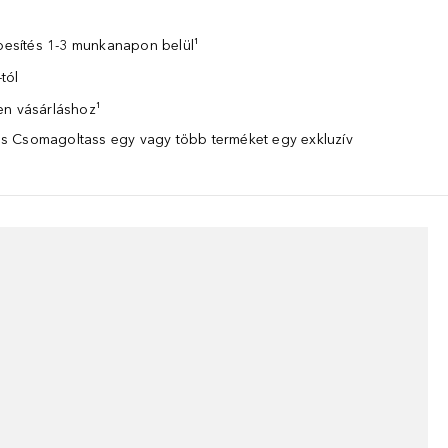
zbesítés 1-3 munkanapon belül¹
tól
en vásárláshoz¹
 Csomagoltass egy vagy több terméket egy exkluzív