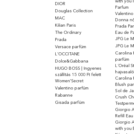
with you 
DIOR
Parfum
Douglas Collection
Valentin
MAC
Donna nő
Kilian Paris
Prada Par
The Ordinary
Eau de P
JPG Le M
Prada
JPG Le Ma
Versace parfüm
Carolina
L'OCCITANE
parfüm
Dolce&Gabbana
L´Oréal 
HUGO BOSS | Ingyenes
hajvasal
szállítás 15 000 Ft felett
Carolina 
Women'Secret
Blush pa
Valentino parfüm
Sol de Ja
Rabanne
Crush Ch
Gisada parfüm
Testperm
Giorgio 
Refill Ea
Giorgio 
with you 