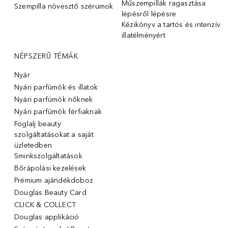
Műszempillák ragasztása
Szempilla növesztő szérumok
lépésről lépésre
Kézikönyv a tartós és intenzív
illatélményért
NÉPSZERŰ TÉMÁK
Nyár
Nyári parfümök és illatok
Nyári parfümök nőknek
Nyári parfümök férfiaknak
Foglalj beauty
szolgáltatásokat a saját
üzletedben
Sminkszolgáltatások
Bőrápolási kezelések
Prémium ajándékdoboz
Douglas Beauty Card
CLICK & COLLECT
Douglas applikáció