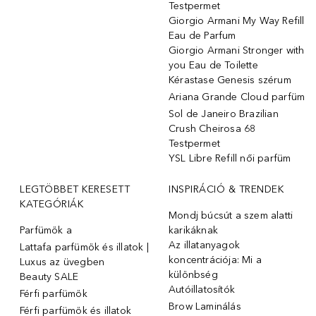
Testpermet
Giorgio Armani My Way Refill
Eau de Parfum
Giorgio Armani Stronger with
you Eau de Toilette
Kérastase Genesis szérum
Ariana Grande Cloud parfüm
Sol de Janeiro Brazilian
Crush Cheirosa 68
Testpermet
YSL Libre Refill női parfüm
LEGTÖBBET KERESETT
INSPIRÁCIÓ & TRENDEK
KATEGÓRIÁK
Mondj búcsút a szem alatti
Parfümök ️a
karikáknak
Az illatanyagok
Lattafa parfümök és illatok |
koncentrációja: Mi a
Luxus az üvegben
különbség
Beauty SALE
Autóillatosítók
Férfi parfümök
Brow Laminálás
Férfi parfümök és illatok