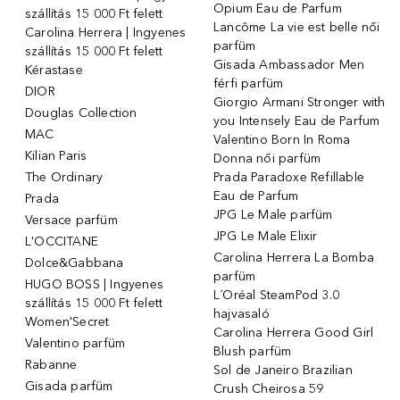
Opium Eau de Parfum
szállítás 15 000 Ft felett
Lancôme La vie est belle női
Carolina Herrera | Ingyenes
parfüm
szállítás 15 000 Ft felett
Gisada Ambassador Men
Kérastase
férfi parfüm
DIOR
Giorgio Armani Stronger with
Douglas Collection
you Intensely Eau de Parfum
MAC
Valentino Born In Roma
Kilian Paris
Donna női parfüm
The Ordinary
Prada Paradoxe Refillable
Eau de Parfum
Prada
JPG Le Male parfüm
Versace parfüm
JPG Le Male Elixir
L'OCCITANE
Carolina Herrera La Bomba
Dolce&Gabbana
parfüm
HUGO BOSS | Ingyenes
L´Oréal SteamPod 3.0
szállítás 15 000 Ft felett
hajvasaló
Women'Secret
Carolina Herrera Good Girl
Valentino parfüm
Blush parfüm
Rabanne
Sol de Janeiro Brazilian
Gisada parfüm
Crush Cheirosa 59