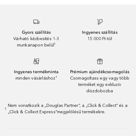
Gyors szállítás
Ingyenes szállítás
Várható kézbesítés 1-3
15 000 Ft-tól
munkanapon belül¹
Ingyenes termékminta
Prémium ajándékcsomagolás
minden vásárláshoz¹
Csomagoltass egy vagy több
terméket egy exkluzív
díszdobozba
Nem vonatkozik a „Douglas Partner”, a „Click & Collect” és a
1
„Click & Collect Express”megjelölésű termékekre.