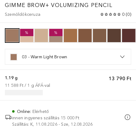
GIMME BROW+ VOLUMIZING PENCIL
Szemöldökceruza
0
(
0
)
%
%
03 - Warm Light Brown
1.19 g
13 790 Ft
11 588 Ft
 / 
1
g
ÁFÁ-val
Online
:
Elérhető
innen ingyenes szállítás
15 000 Ft
Szállítás: K, 11.08.2026 - Sze, 12.08.2026