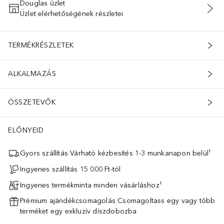
Douglas üzlet
Üzlet elérhetőségének részletei
KOSÁRBA HELYEZÉS
TERMÉKRÉSZLETEK
ALKALMAZÁS
ÖSSZETEVŐK
ELŐNYEID
Gyors szállítás Várható kézbesítés 1-3 munkanapon belül¹
Ingyenes szállítás 15 000 Ft-tól
Ingyenes termékminta minden vásárláshoz¹
Prémium ajándékcsomagolás Csomagoltass egy vagy több
terméket egy exkluzív díszdobozba