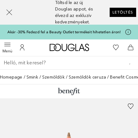
Töltsd le az új
[navigation.slideout.screenreader]
Douglas appot, és
LETÖLTÉS
élvezd az exkluzív
kedvezményeket.
Akár -30% Fedezd fel a Beauty Outlet termékeit hihetetlen áron!
A Douglas Főoldalra
A kívánság
Menü megnyitása
A fiókomhoz
Kos
Menü
Menj vissza
Keresés végrehajtása
Homepage
Smink
Szemöldök
Szemöldök ceruza
Benefit Cosm