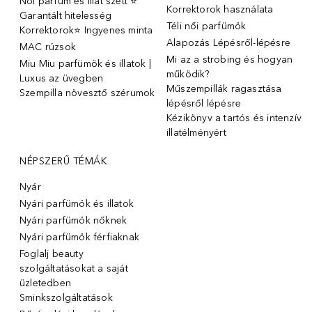
Női parfüm és illat szett ⭐
Korrektorok használata
Garantált hitelesség
Téli női parfümök
Korrektorok⭐ Ingyenes minta
Alapozás Lépésről-lépésre
MAC rúzsok
Mi az a strobing és hogyan
Miu Miu parfümök és illatok |
működik?
Luxus az üvegben
Műszempillák ragasztása
Szempilla növesztő szérumok
lépésről lépésre
Kézikönyv a tartós és intenzív
illatélményért
NÉPSZERŰ TÉMÁK
Nyár
Nyári parfümök és illatok
Nyári parfümök nőknek
Nyári parfümök férfiaknak
Foglalj beauty
szolgáltatásokat a saját
üzletedben
Sminkszolgáltatások