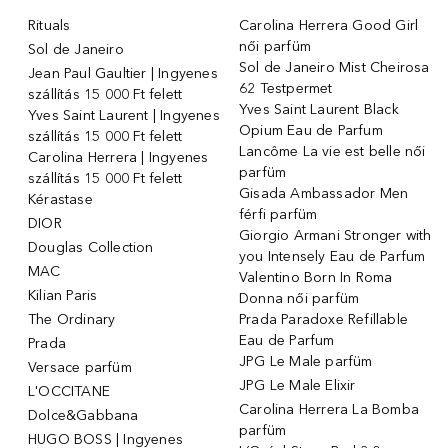
Rituals
Carolina Herrera Good Girl
női parfüm
Sol de Janeiro
Sol de Janeiro Mist Cheirosa
Jean Paul Gaultier | Ingyenes
62 Testpermet
szállítás 15 000 Ft felett
Yves Saint Laurent Black
Yves Saint Laurent | Ingyenes
Opium Eau de Parfum
szállítás 15 000 Ft felett
Lancôme La vie est belle női
Carolina Herrera | Ingyenes
parfüm
szállítás 15 000 Ft felett
Gisada Ambassador Men
Kérastase
férfi parfüm
DIOR
Giorgio Armani Stronger with
Douglas Collection
you Intensely Eau de Parfum
MAC
Valentino Born In Roma
Kilian Paris
Donna női parfüm
The Ordinary
Prada Paradoxe Refillable
Eau de Parfum
Prada
JPG Le Male parfüm
Versace parfüm
JPG Le Male Elixir
L'OCCITANE
Carolina Herrera La Bomba
Dolce&Gabbana
parfüm
HUGO BOSS | Ingyenes