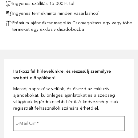
Ingyenes szállítás 15 000 Ft-tól
Ingyenes termékminta minden vásárláshoz¹
Prémium ajándékcsomagolás Csomagoltass egy vagy több
terméket egy exkluzív díszdobozba
Iratkozz fel hírlevelünkre, és részesülj személyre
szabott előnyökben!
Maradj naprakész velünk, és élvezd az exkluzív
ajándékokat, különleges ajánlatokat és a szépség
világának legérdekesebb híreit. A kedvezmény csak
regisztrált felhasználók számára érhető el.
E-Mail Cím
*