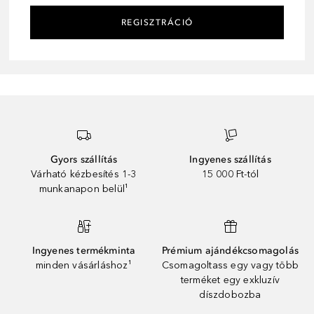
REGISZTRÁCIÓ
Gyors szállítás
Ingyenes szállítás
Várható kézbesítés 1-3
15 000 Ft-tól
munkanapon belül¹
Ingyenes termékminta
Prémium ajándékcsomagolás
minden vásárláshoz¹
Csomagoltass egy vagy több
terméket egy exkluzív
díszdobozba