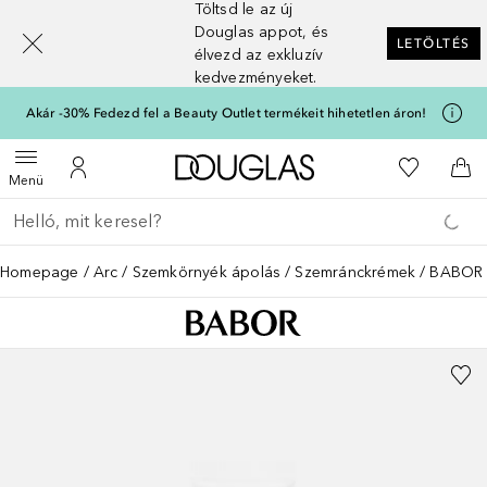
Töltsd le az új
[navigation.slideout.screenreader]
Douglas appot, és
LETÖLTÉS
élvezd az exkluzív
kedvezményeket.
Akár -30% Fedezd fel a Beauty Outlet termékeit hihetetlen áron!
A Douglas Főoldalra
A kívánság
Menü megnyitása
A fiókomhoz
Kos
Menü
Menj vissza
Keresés végrehajtása
Homepage
Arc
Szemkörnyék ápolás
Szemránckrémek
BABOR S