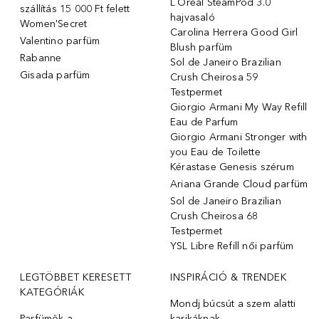
L´Oréal SteamPod 3.0
szállítás 15 000 Ft felett
hajvasaló
Women'Secret
Carolina Herrera Good Girl
Valentino parfüm
Blush parfüm
Rabanne
Sol de Janeiro Brazilian
Gisada parfüm
Crush Cheirosa 59
Testpermet
Giorgio Armani My Way Refill
Eau de Parfum
Giorgio Armani Stronger with
you Eau de Toilette
Kérastase Genesis szérum
Ariana Grande Cloud parfüm
Sol de Janeiro Brazilian
Crush Cheirosa 68
Testpermet
YSL Libre Refill női parfüm
LEGTÖBBET KERESETT
INSPIRÁCIÓ & TRENDEK
KATEGÓRIÁK
Mondj búcsút a szem alatti
Parfümök ️a
karikáknak