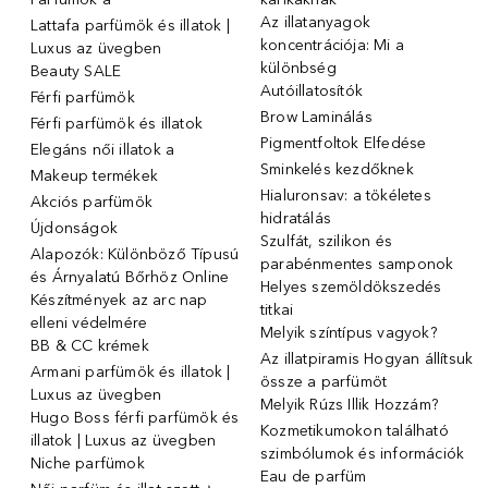
Az illatanyagok
Lattafa parfümök és illatok |
koncentrációja: Mi a
Luxus az üvegben
különbség
Beauty SALE
Autóillatosítók
Férfi parfümök
Brow Laminálás
Férfi parfümök és illatok
Pigmentfoltok Elfedése
Elegáns női illatok ️a
Sminkelés kezdőknek
Makeup termékek
Hialuronsav: a tökéletes
Akciós parfümök
hidratálás
Újdonságok
Szulfát, szilikon és
Alapozók: Különböző Típusú
parabénmentes samponok
és Árnyalatú Bőrhöz Online
Helyes szemöldökszedés
Készítmények az arc nap
titkai
elleni védelmére
Melyik színtípus vagyok?
BB & CC krémek
Az illatpiramis Hogyan állítsuk
Armani parfümök és illatok |
össze a parfümöt
Luxus az üvegben
Melyik Rúzs Illik Hozzám?
Hugo Boss férfi parfümök és
Kozmetikumokon található
illatok | Luxus az üvegben
szimbólumok és információk
Niche parfümok
Eau de parfüm