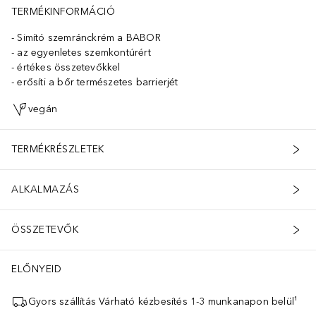
TERMÉKINFORMÁCIÓ
Simító szemránckrém a BABOR
az egyenletes szemkontúrért
értékes összetevőkkel
erősíti a bőr természetes barrierjét
vegán
TERMÉKRÉSZLETEK
ALKALMAZÁS
ÖSSZETEVŐK
ELŐNYEID
Gyors szállítás Várható kézbesítés 1-3 munkanapon belül¹