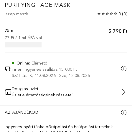
PURIFYING FACE MASK
Iszap maszk
0
(
0
)
75 ml
5 790 Ft
77 Ft
 / 
1
ml
ÁFÁ-val
Online
:
Elérhető
innen ingyenes szállítás
15 000 Ft
Szállítás: K, 11.08.2026 - Sze, 12.08.2026
Douglas üzlet
Üzlet elérhetőségének részletei
KOSÁRBA HELYEZÉS
AZ AJÁNDÉKOD
Ingyenes nyári táska bőrápolási és hajápolási termékek