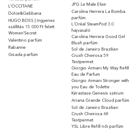
JPG Le Male Elixir
L'OCCITANE
Carolina Herrera La Bomba
Dolce&Gabbana
parfüm
HUGO BOSS | Ingyenes
L´Oréal SteamPod 3.0
szállítás 15 000 Ft felett
hajvasaló
Women'Secret
Carolina Herrera Good Girl
Valentino parfüm
Blush parfüm
Rabanne
Sol de Janeiro Brazilian
Gisada parfüm
Crush Cheirosa 59
Testpermet
Giorgio Armani My Way Refill
Eau de Parfum
Giorgio Armani Stronger with
you Eau de Toilette
Kérastase Genesis szérum
Ariana Grande Cloud parfüm
Sol de Janeiro Brazilian
Crush Cheirosa 68
Testpermet
YSL Libre Refill női parfüm