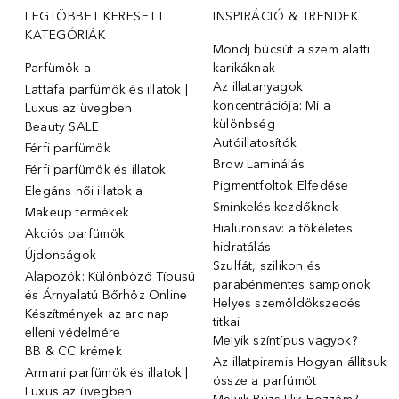
LEGTÖBBET KERESETT
INSPIRÁCIÓ & TRENDEK
KATEGÓRIÁK
Mondj búcsút a szem alatti
Parfümök ️a
karikáknak
Az illatanyagok
Lattafa parfümök és illatok |
koncentrációja: Mi a
Luxus az üvegben
különbség
Beauty SALE
Autóillatosítók
Férfi parfümök
Brow Laminálás
Férfi parfümök és illatok
Pigmentfoltok Elfedése
Elegáns női illatok ️a
Sminkelés kezdőknek
Makeup termékek
Hialuronsav: a tökéletes
Akciós parfümök
hidratálás
Újdonságok
Szulfát, szilikon és
Alapozók: Különböző Típusú
parabénmentes samponok
és Árnyalatú Bőrhöz Online
Helyes szemöldökszedés
Készítmények az arc nap
titkai
elleni védelmére
Melyik színtípus vagyok?
BB & CC krémek
Az illatpiramis Hogyan állítsuk
Armani parfümök és illatok |
össze a parfümöt
Luxus az üvegben