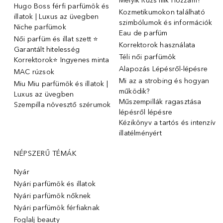
Melyik Rúzs Illik Hozzám?
Hugo Boss férfi parfümök és
Kozmetikumokon található
illatok | Luxus az üvegben
szimbólumok és információk
Niche parfümok
Eau de parfüm
Női parfüm és illat szett ⭐
Korrektorok használata
Garantált hitelesség
Téli női parfümök
Korrektorok⭐ Ingyenes minta
Alapozás Lépésről-lépésre
MAC rúzsok
Mi az a strobing és hogyan
Miu Miu parfümök és illatok |
működik?
Luxus az üvegben
Műszempillák ragasztása
Szempilla növesztő szérumok
lépésről lépésre
Kézikönyv a tartós és intenzív
illatélményért
NÉPSZERŰ TÉMÁK
Nyár
Nyári parfümök és illatok
Nyári parfümök nőknek
Nyári parfümök férfiaknak
Foglalj beauty