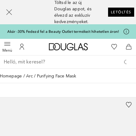
Töltsd le az új
[navigation.slideout.screenreader]
Douglas appot, és
LETÖLTÉS
élvezd az exkluzív
kedvezményeket.
Akár -30% Fedezd fel a Beauty Outlet termékeit hihetetlen áron!
A Douglas Főoldalra
A kívánság
Menü megnyitása
A fiókomhoz
Kos
Menü
Menj vissza
Keresés végrehajtása
Homepage
Arc
Purifying Face Mask