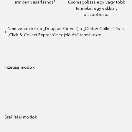
minden vásárláshoz¹
Csomagoltass egy vagy több
terméket egy exkluzív
díszdobozba
Nem vonatkozik a „Douglas Partner”, a „Click & Collect” és a
1
„Click & Collect Express”megjelölésű termékekre.
Fizetési módok
Szállítási módok