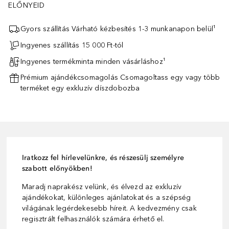
ELŐNYEID
Gyors szállítás Várható kézbesítés 1-3 munkanapon belül¹
Ingyenes szállítás 15 000 Ft-tól
Ingyenes termékminta minden vásárláshoz¹
Prémium ajándékcsomagolás Csomagoltass egy vagy több
terméket egy exkluzív díszdobozba
Iratkozz fel hírlevelünkre, és részesülj személyre
szabott előnyökben!
Maradj naprakész velünk, és élvezd az exkluzív
ajándékokat, különleges ajánlatokat és a szépség
világának legérdekesebb híreit. A kedvezmény csak
regisztrált felhasználók számára érhető el.