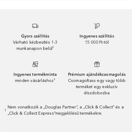
Gyors szállítás
Ingyenes szállítás
Várható kézbesítés 1-3
15 000 Ft-tól
munkanapon belül¹
Ingyenes termékminta
Prémium ajándékcsomagolás
minden vásárláshoz¹
Csomagoltass egy vagy több
terméket egy exkluzív
díszdobozba
Nem vonatkozik a „Douglas Partner”, a „Click & Collect” és a
1
„Click & Collect Express”megjelölésű termékekre.