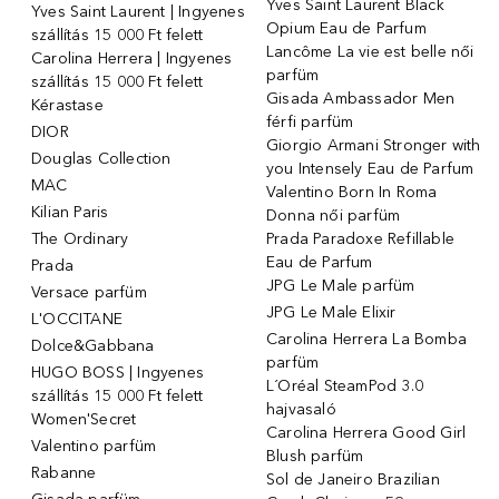
Yves Saint Laurent Black
Yves Saint Laurent | Ingyenes
Opium Eau de Parfum
szállítás 15 000 Ft felett
Lancôme La vie est belle női
Carolina Herrera | Ingyenes
parfüm
szállítás 15 000 Ft felett
Gisada Ambassador Men
Kérastase
férfi parfüm
DIOR
Giorgio Armani Stronger with
Douglas Collection
you Intensely Eau de Parfum
MAC
Valentino Born In Roma
Kilian Paris
Donna női parfüm
The Ordinary
Prada Paradoxe Refillable
Eau de Parfum
Prada
JPG Le Male parfüm
Versace parfüm
JPG Le Male Elixir
L'OCCITANE
Carolina Herrera La Bomba
Dolce&Gabbana
parfüm
HUGO BOSS | Ingyenes
L´Oréal SteamPod 3.0
szállítás 15 000 Ft felett
hajvasaló
Women'Secret
Carolina Herrera Good Girl
Valentino parfüm
Blush parfüm
Rabanne
Sol de Janeiro Brazilian