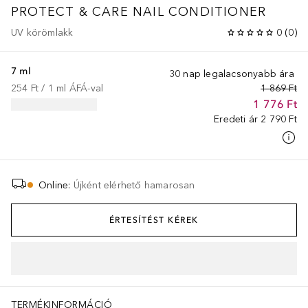
PROTECT & CARE NAIL CONDITIONER
UV körömlakk
0
(
0
)
7 ml
30 nap legalacsonyabb ára
254 Ft
 / 
1
ml
ÁFÁ-val
1 869 Ft
1 776 Ft
Eredeti ár
2 790 Ft
Online
:
Újként elérhető hamarosan
ÉRTESÍTÉST KÉREK
TERMÉKINFORMÁCIÓ