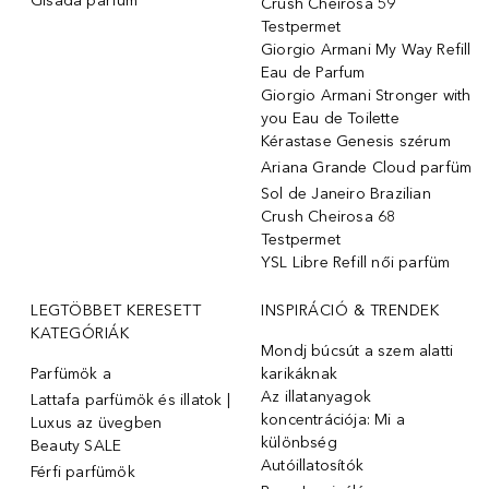
Gisada parfüm
Crush Cheirosa 59
Testpermet
Giorgio Armani My Way Refill
Eau de Parfum
Giorgio Armani Stronger with
you Eau de Toilette
Kérastase Genesis szérum
Ariana Grande Cloud parfüm
Sol de Janeiro Brazilian
Crush Cheirosa 68
Testpermet
YSL Libre Refill női parfüm
LEGTÖBBET KERESETT
INSPIRÁCIÓ & TRENDEK
KATEGÓRIÁK
Mondj búcsút a szem alatti
Parfümök ️a
karikáknak
Az illatanyagok
Lattafa parfümök és illatok |
koncentrációja: Mi a
Luxus az üvegben
különbség
Beauty SALE
Autóillatosítók
Férfi parfümök