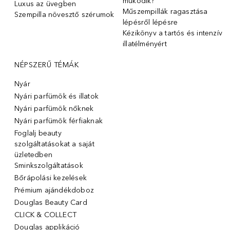
működik?
Luxus az üvegben
Műszempillák ragasztása
Szempilla növesztő szérumok
lépésről lépésre
Kézikönyv a tartós és intenzív
illatélményért
NÉPSZERŰ TÉMÁK
Nyár
Nyári parfümök és illatok
Nyári parfümök nőknek
Nyári parfümök férfiaknak
Foglalj beauty
szolgáltatásokat a saját
üzletedben
Sminkszolgáltatások
Bőrápolási kezelések
Prémium ajándékdoboz
Douglas Beauty Card
CLICK & COLLECT
Douglas applikáció