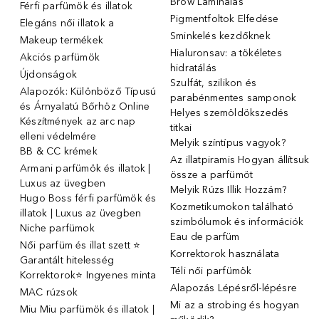
Brow Laminálás
Férfi parfümök és illatok
Pigmentfoltok Elfedése
Elegáns női illatok ️a
Sminkelés kezdőknek
Makeup termékek
Hialuronsav: a tökéletes
Akciós parfümök
hidratálás
Újdonságok
Szulfát, szilikon és
Alapozók: Különböző Típusú
parabénmentes samponok
és Árnyalatú Bőrhöz Online
Helyes szemöldökszedés
Készítmények az arc nap
titkai
elleni védelmére
Melyik színtípus vagyok?
BB & CC krémek
Az illatpiramis Hogyan állítsuk
Armani parfümök és illatok |
össze a parfümöt
Luxus az üvegben
Melyik Rúzs Illik Hozzám?
Hugo Boss férfi parfümök és
Kozmetikumokon található
illatok | Luxus az üvegben
szimbólumok és információk
Niche parfümok
Eau de parfüm
Női parfüm és illat szett ⭐
Korrektorok használata
Garantált hitelesség
Téli női parfümök
Korrektorok⭐ Ingyenes minta
Alapozás Lépésről-lépésre
MAC rúzsok
Mi az a strobing és hogyan
Miu Miu parfümök és illatok |