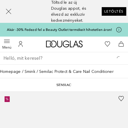
Töltsd le az új
[navigation.slideout.screenreader]
Douglas appot, és
LETÖLTÉS
élvezd az exkluzív
kedvezményeket.
Akár -30% Fedezd fel a Beauty Outlet termékeit hihetetlen áron!
A Douglas Főoldalra
A kívánság
Menü megnyitása
A fiókomhoz
Kos
Menü
Menj vissza
Keresés végrehajtása
Homepage
Smink
Semilac Protect & Care Nail Conditioner
%