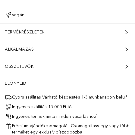
vegán
TERMÉKRÉSZLETEK
ALKALMAZÁS
ÖSSZETEVŐK
ELŐNYEID
Gyors szállítás Várható kézbesítés 1-3 munkanapon belül¹
Ingyenes szállítás 15 000 Ft-tól
Ingyenes termékminta minden vásárláshoz¹
Prémium ajándékcsomagolás Csomagoltass egy vagy több
terméket egy exkluzív díszdobozba