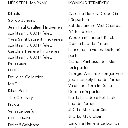
NÉPSZERŰ MÁRKÁK
IKONIKUS TERMÉKEK
Rituals
Carolina Herrera Good Girl
női parfüm
Sol de Janeiro
Sol de Janeiro Mist Cheirosa
Jean Paul Gaultier | Ingyenes
62 Testpermet
szállítás 15 000 Ft felett
Yves Saint Laurent Black
Yves Saint Laurent | Ingyenes
Opium Eau de Parfum
szállítás 15 000 Ft felett
Lancôme La vie est belle női
Carolina Herrera | Ingyenes
parfüm
szállítás 15 000 Ft felett
Gisada Ambassador Men
Kérastase
férfi parfüm
DIOR
Giorgio Armani Stronger with
Douglas Collection
you Intensely Eau de Parfum
MAC
Valentino Born In Roma
Kilian Paris
Donna női parfüm
The Ordinary
Prada Paradoxe Refillable
Eau de Parfum
Prada
JPG Le Male parfüm
Versace parfüm
JPG Le Male Elixir
L'OCCITANE
Carolina Herrera La Bomba
Dolce&Gabbana