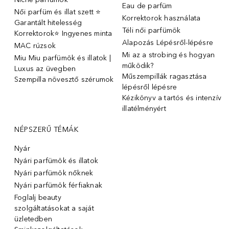
Eau de parfüm
Női parfüm és illat szett ⭐
Korrektorok használata
Garantált hitelesség
Téli női parfümök
Korrektorok⭐ Ingyenes minta
Alapozás Lépésről-lépésre
MAC rúzsok
Mi az a strobing és hogyan
Miu Miu parfümök és illatok |
működik?
Luxus az üvegben
Műszempillák ragasztása
Szempilla növesztő szérumok
lépésről lépésre
Kézikönyv a tartós és intenzív
illatélményért
NÉPSZERŰ TÉMÁK
Nyár
Nyári parfümök és illatok
Nyári parfümök nőknek
Nyári parfümök férfiaknak
Foglalj beauty
szolgáltatásokat a saját
üzletedben