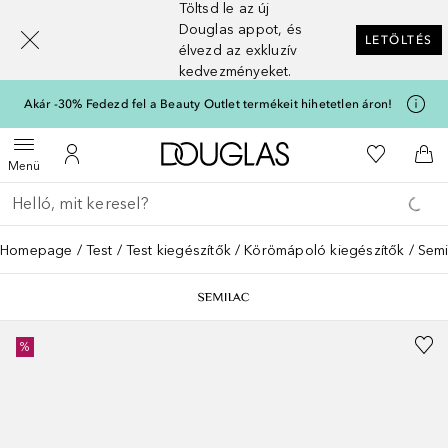
Töltsd le az új
[navigation.slideout.screenreader]
Douglas appot, és
LETÖLTÉS
élvezd az exkluzív
kedvezményeket.
Akár -30% Fedezd fel a Beauty Outlet termékeit hihetetlen áron!
A Douglas Főoldalra
A kívánság
Menü megnyitása
A fiókomhoz
Kos
Menü
Menj vissza
Keresés végrehajtása
Homepage
Test
Test kiegészítők
Körömápoló kiegészítők
Semi
%