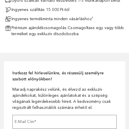
Gyors szállítás Várható kézbesítés 1-3 munkanapon belül¹
Ingyenes szállítás 15 000 Ft-tól
Ingyenes termékminta minden vásárláshoz¹
Prémium ajándékcsomagolás Csomagoltass egy vagy több
terméket egy exkluzív díszdobozba
Iratkozz fel hírlevelünkre, és részesülj személyre
szabott előnyökben!
Maradj naprakész velünk, és élvezd az exkluzív
ajándékokat, különleges ajánlatokat és a szépség
világának legérdekesebb híreit. A kedvezmény csak
regisztrált felhasználók számára érhető el.
E-Mail Cím
*