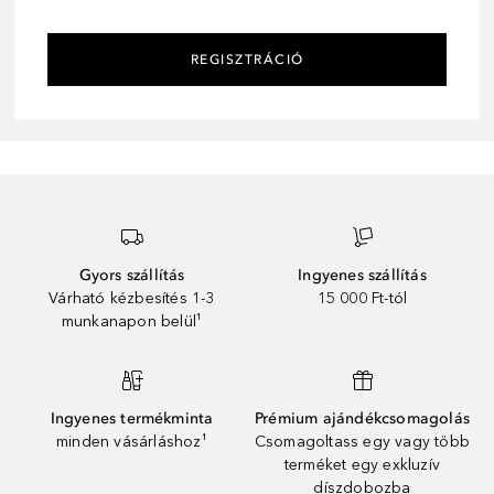
REGISZTRÁCIÓ
Gyors szállítás
Ingyenes szállítás
Várható kézbesítés 1-3
15 000 Ft-tól
munkanapon belül¹
Ingyenes termékminta
Prémium ajándékcsomagolás
minden vásárláshoz¹
Csomagoltass egy vagy több
terméket egy exkluzív
díszdobozba