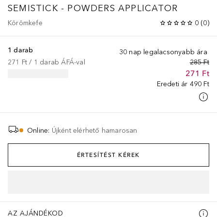
SEMISTICK - POWDERS APPLICATOR
Körömkefe
0
(
0
)
1 darab
30 nap legalacsonyabb ára
271 Ft
 / 
1
darab
ÁFÁ-val
285 Ft
271 Ft
Eredeti ár
490 Ft
Online
:
Újként elérhető hamarosan
ÉRTESÍTÉST KÉREK
AZ AJÁNDÉKOD