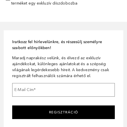
terméket egy exkluzív díszdobozba
Iratkozz fel hírlevelünkre, és részesülj személyre
szabott előnyökben!
Maradj naprakész velünk, és élvezd az exkluzív
ajándékokat, különleges ajánlatokat és a szépség
világának legérdekesebb híreit. A kedvezmény csak
regisztrált felhasználók számára érhető el.
E-Mail Cím
*
REGISZTRÁCIÓ