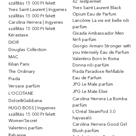
62 Testpermet
szállítás 15 000 Ft felett
Yves Saint Laurent Black
Yves Saint Laurent | Ingyenes
Opium Eau de Parfum
szállítás 15 000 Ft felett
Lancôme La vie est belle női
Carolina Herrera | Ingyenes
parfüm
szállítás 15 000 Ft felett
Gisada Ambassador Men
Kérastase
férfi parfüm
DIOR
Giorgio Armani Stronger with
Douglas Collection
you Intensely Eau de Parfum
MAC
Valentino Born In Roma
Kilian Paris
Donna női parfüm
The Ordinary
Prada Paradoxe Refillable
Eau de Parfum
Prada
JPG Le Male parfüm
Versace parfüm
JPG Le Male Elixir
L'OCCITANE
Carolina Herrera La Bomba
Dolce&Gabbana
parfüm
HUGO BOSS | Ingyenes
L´Oréal SteamPod 3.0
szállítás 15 000 Ft felett
hajvasaló
Women'Secret
Carolina Herrera Good Girl
Valentino parfüm
Blush parfüm
Rabanne