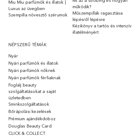
Mi az a strobing és hogyan
Miu Miu parfümök és illatok |
működik?
Luxus az üvegben
Műszempillák ragasztása
Szempilla növesztő szérumok
lépésről lépésre
Kézikönyv a tartós és intenzív
illatélményért
NÉPSZERŰ TÉMÁK
Nyár
Nyári parfümök és illatok
Nyári parfümök nőknek
Nyári parfümök férfiaknak
Foglalj beauty
szolgáltatásokat a saját
üzletedben
Sminkszolgáltatások
Bőrápolási kezelések
Prémium ajándékdoboz
Douglas Beauty Card
CLICK & COLLECT