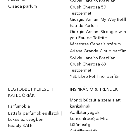
Sol de Janeiro Brazilian
Gisada parfüm
Crush Cheirosa 59
Testpermet
Giorgio Armani My Way Refill
Eau de Parfum
Giorgio Armani Stronger with
you Eau de Toilette
Kérastase Genesis szérum
Ariana Grande Cloud parfüm
Sol de Janeiro Brazilian
Crush Cheirosa 68
Testpermet
YSL Libre Refill női parfüm
LEGTÖBBET KERESETT
INSPIRÁCIÓ & TRENDEK
KATEGÓRIÁK
Mondj búcsút a szem alatti
Parfümök ️a
karikáknak
Az illatanyagok
Lattafa parfümök és illatok |
koncentrációja: Mi a
Luxus az üvegben
különbség
Beauty SALE
Autóillatosítók