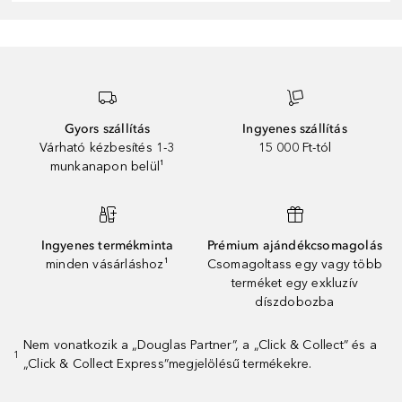
Gyors szállítás
Ingyenes szállítás
Várható kézbesítés 1-3
15 000 Ft-tól
munkanapon belül¹
Ingyenes termékminta
Prémium ajándékcsomagolás
minden vásárláshoz¹
Csomagoltass egy vagy több
terméket egy exkluzív
díszdobozba
Nem vonatkozik a „Douglas Partner”, a „Click & Collect” és a
1
„Click & Collect Express”megjelölésű termékekre.