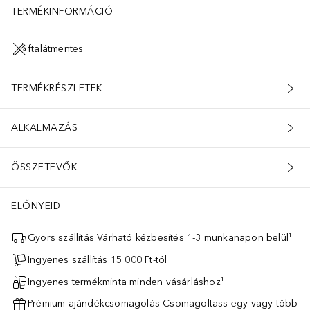
TERMÉKINFORMÁCIÓ
ftalátmentes
TERMÉKRÉSZLETEK
ALKALMAZÁS
ÖSSZETEVŐK
ELŐNYEID
Gyors szállítás Várható kézbesítés 1-3 munkanapon belül¹
Ingyenes szállítás 15 000 Ft-tól
Ingyenes termékminta minden vásárláshoz¹
Prémium ajándékcsomagolás Csomagoltass egy vagy több