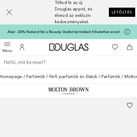
Töltsd le az új
[navigation.slideout.screenreader]
Douglas appot, és
LETÖLTÉS
élvezd az exkluzív
kedvezményeket.
Akár -30% Fedezd fel a Beauty Outlet termékeit hihetetlen áron!
A Douglas Főoldalra
A kívánság
Menü megnyitása
A fiókomhoz
Kos
Menü
Menj vissza
Keresés végrehajtása
Homepage
Parfümök
Férfi parfümök és illatok
Parfümök
Molto