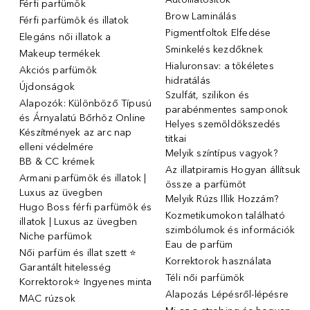
Férfi parfümök
Brow Laminálás
Férfi parfümök és illatok
Pigmentfoltok Elfedése
Elegáns női illatok ️a
Sminkelés kezdőknek
Makeup termékek
Hialuronsav: a tökéletes
Akciós parfümök
hidratálás
Újdonságok
Szulfát, szilikon és
Alapozók: Különböző Típusú
parabénmentes samponok
és Árnyalatú Bőrhöz Online
Helyes szemöldökszedés
Készítmények az arc nap
titkai
elleni védelmére
Melyik színtípus vagyok?
BB & CC krémek
Az illatpiramis Hogyan állítsuk
Armani parfümök és illatok |
össze a parfümöt
Luxus az üvegben
Melyik Rúzs Illik Hozzám?
Hugo Boss férfi parfümök és
Kozmetikumokon található
illatok | Luxus az üvegben
szimbólumok és információk
Niche parfümok
Eau de parfüm
Női parfüm és illat szett ⭐
Korrektorok használata
Garantált hitelesség
Téli női parfümök
Korrektorok⭐ Ingyenes minta
Alapozás Lépésről-lépésre
MAC rúzsok