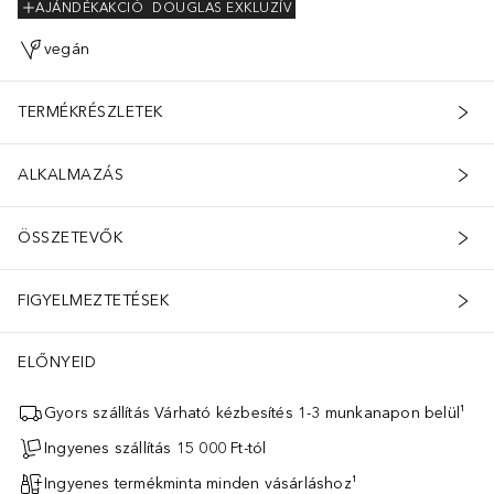
AJÁNDÉKAKCIÓ
DOUGLAS EXKLUZÍV
vegán
TERMÉKRÉSZLETEK
ALKALMAZÁS
ÖSSZETEVŐK
FIGYELMEZTETÉSEK
ELŐNYEID
Gyors szállítás Várható kézbesítés 1-3 munkanapon belül¹
Ingyenes szállítás 15 000 Ft-tól
Ingyenes termékminta minden vásárláshoz¹