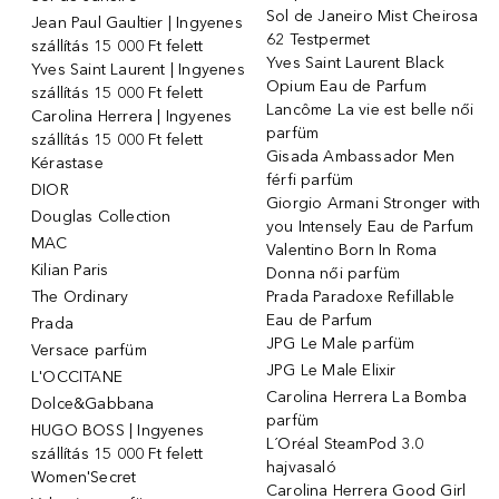
Sol de Janeiro Mist Cheirosa
Jean Paul Gaultier | Ingyenes
62 Testpermet
szállítás 15 000 Ft felett
Yves Saint Laurent Black
Yves Saint Laurent | Ingyenes
Opium Eau de Parfum
szállítás 15 000 Ft felett
Lancôme La vie est belle női
Carolina Herrera | Ingyenes
parfüm
szállítás 15 000 Ft felett
Gisada Ambassador Men
Kérastase
férfi parfüm
DIOR
Giorgio Armani Stronger with
Douglas Collection
you Intensely Eau de Parfum
MAC
Valentino Born In Roma
Kilian Paris
Donna női parfüm
The Ordinary
Prada Paradoxe Refillable
Eau de Parfum
Prada
JPG Le Male parfüm
Versace parfüm
JPG Le Male Elixir
L'OCCITANE
Carolina Herrera La Bomba
Dolce&Gabbana
parfüm
HUGO BOSS | Ingyenes
L´Oréal SteamPod 3.0
szállítás 15 000 Ft felett
hajvasaló
Women'Secret
Carolina Herrera Good Girl