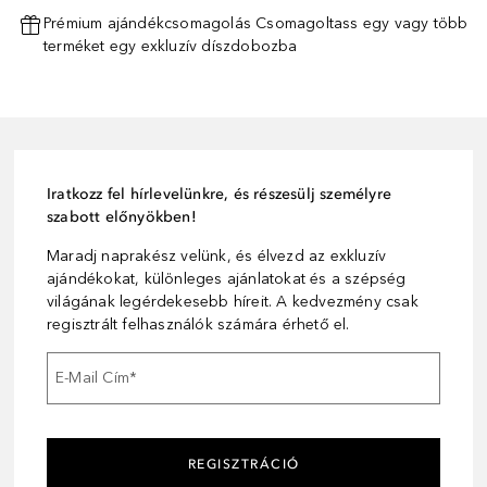
Prémium ajándékcsomagolás Csomagoltass egy vagy több
terméket egy exkluzív díszdobozba
Iratkozz fel hírlevelünkre, és részesülj személyre
szabott előnyökben!
Maradj naprakész velünk, és élvezd az exkluzív
ajándékokat, különleges ajánlatokat és a szépség
világának legérdekesebb híreit. A kedvezmény csak
regisztrált felhasználók számára érhető el.
E-Mail Cím
*
REGISZTRÁCIÓ