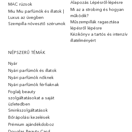
Alapozás Lépésről-lépésre
MAC rúzsok
Mi az a strobing és hogyan
Miu Miu parfümök és illatok |
működik?
Luxus az üvegben
Műszempillák ragasztása
Szempilla növesztő szérumok
lépésről lépésre
Kézikönyv a tartós és intenzív
illatélményért
NÉPSZERŰ TÉMÁK
Nyár
Nyári parfümök és illatok
Nyári parfümök nőknek
Nyári parfümök férfiaknak
Foglalj beauty
szolgáltatásokat a saját
üzletedben
Sminkszolgáltatások
Bőrápolási kezelések
Prémium ajándékdoboz
Douglas Beauty Card