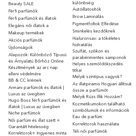
különbség
Beauty SALE
Autóillatosítók
Férfi parfümök
Brow Laminálás
Férfi parfümök és illatok
Pigmentfoltok Elfedése
Elegáns női illatok ️a
Sminkelés kezdőknek
Makeup termékek
Hialuronsav: a tökéletes
Akciós parfümök
hidratálás
Újdonságok
Szulfát, szilikon és
Alapozók: Különböző Típusú
parabénmentes samponok
és Árnyalatú Bőrhöz Online
Helyes szemöldökszedés
Készítmények az arc nap
titkai
elleni védelmére
Melyik színtípus vagyok?
BB & CC krémek
Az illatpiramis Hogyan állítsuk
Armani parfümök és illatok |
össze a parfümöt
Luxus az üvegben
Melyik Rúzs Illik Hozzám?
Hugo Boss férfi parfümök és
Kozmetikumokon található
illatok | Luxus az üvegben
szimbólumok és információk
Niche parfümok
Eau de parfüm
Női parfüm és illat szett ⭐
Korrektorok használata
Garantált hitelesség
Téli női parfümök
Korrektorok⭐ Ingyenes minta