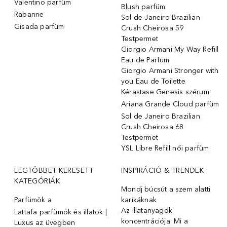
Valentino parfüm
Blush parfüm
Rabanne
Sol de Janeiro Brazilian
Gisada parfüm
Crush Cheirosa 59
Testpermet
Giorgio Armani My Way Refill
Eau de Parfum
Giorgio Armani Stronger with
you Eau de Toilette
Kérastase Genesis szérum
Ariana Grande Cloud parfüm
Sol de Janeiro Brazilian
Crush Cheirosa 68
Testpermet
YSL Libre Refill női parfüm
LEGTÖBBET KERESETT
INSPIRÁCIÓ & TRENDEK
KATEGÓRIÁK
Mondj búcsút a szem alatti
Parfümök ️a
karikáknak
Az illatanyagok
Lattafa parfümök és illatok |
koncentrációja: Mi a
Luxus az üvegben