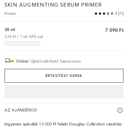
SKIN AUGMENTING SERUM PRIMER
Primer
3
(
1
)
30 ml
7 090 Ft
236 Ft
 / 
1
ml
ÁFÁ-val
Online
:
Újként elérhető hamarosan
ÉRTESÍTÉST KÉREK
AZ AJÁNDÉKOD
Ingyenes ajándék 10 000 Ft feletti Douglas Collection vásárlás