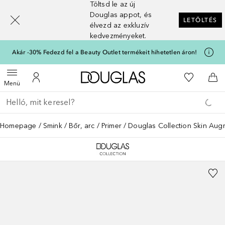
Töltsd le az új
[navigation.slideout.screenreader]
Douglas appot, és
LETÖLTÉS
élvezd az exkluzív
kedvezményeket.
Akár -30% Fedezd fel a Beauty Outlet termékeit hihetetlen áron!
A Douglas Főoldalra
A kívánság
Menü megnyitása
A fiókomhoz
Kos
Menü
Menj vissza
Keresés végrehajtása
Homepage
Smink
Bőr, arc
Primer
Douglas Collection Skin Aug