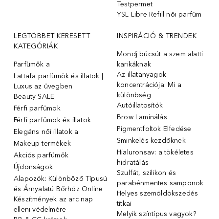
Testpermet
YSL Libre Refill női parfüm
LEGTÖBBET KERESETT
INSPIRÁCIÓ & TRENDEK
KATEGÓRIÁK
Mondj búcsút a szem alatti
Parfümök ️a
karikáknak
Az illatanyagok
Lattafa parfümök és illatok |
koncentrációja: Mi a
Luxus az üvegben
különbség
Beauty SALE
Autóillatosítók
Férfi parfümök
Brow Laminálás
Férfi parfümök és illatok
Pigmentfoltok Elfedése
Elegáns női illatok ️a
Sminkelés kezdőknek
Makeup termékek
Hialuronsav: a tökéletes
Akciós parfümök
hidratálás
Újdonságok
Szulfát, szilikon és
Alapozók: Különböző Típusú
parabénmentes samponok
és Árnyalatú Bőrhöz Online
Helyes szemöldökszedés
Készítmények az arc nap
titkai
elleni védelmére
Melyik színtípus vagyok?