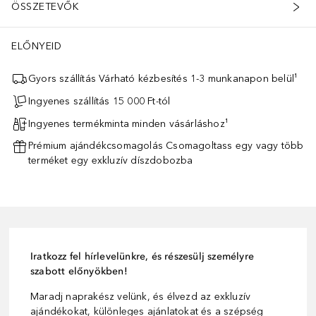
ÖSSZETEVŐK
ELŐNYEID
Gyors szállítás Várható kézbesítés 1-3 munkanapon belül¹
Ingyenes szállítás 15 000 Ft-tól
Ingyenes termékminta minden vásárláshoz¹
Prémium ajándékcsomagolás Csomagoltass egy vagy több
terméket egy exkluzív díszdobozba
Iratkozz fel hírlevelünkre, és részesülj személyre
szabott előnyökben!
Maradj naprakész velünk, és élvezd az exkluzív
ajándékokat, különleges ajánlatokat és a szépség