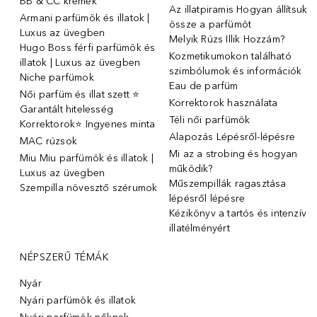
BB & CC krémek
Az illatpiramis Hogyan állítsuk
Armani parfümök és illatok |
össze a parfümöt
Luxus az üvegben
Melyik Rúzs Illik Hozzám?
Hugo Boss férfi parfümök és
Kozmetikumokon található
illatok | Luxus az üvegben
szimbólumok és információk
Niche parfümok
Eau de parfüm
Női parfüm és illat szett ⭐
Korrektorok használata
Garantált hitelesség
Téli női parfümök
Korrektorok⭐ Ingyenes minta
Alapozás Lépésről-lépésre
MAC rúzsok
Mi az a strobing és hogyan
Miu Miu parfümök és illatok |
működik?
Luxus az üvegben
Műszempillák ragasztása
Szempilla növesztő szérumok
lépésről lépésre
Kézikönyv a tartós és intenzív
illatélményért
NÉPSZERŰ TÉMÁK
Nyár
Nyári parfümök és illatok