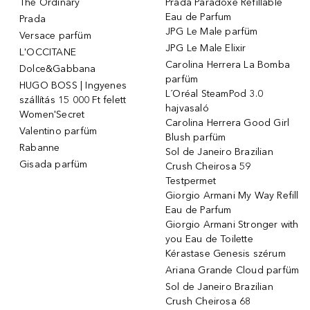
The Ordinary
Prada Paradoxe Refillable
Eau de Parfum
Prada
JPG Le Male parfüm
Versace parfüm
JPG Le Male Elixir
L'OCCITANE
Carolina Herrera La Bomba
Dolce&Gabbana
parfüm
HUGO BOSS | Ingyenes
L´Oréal SteamPod 3.0
szállítás 15 000 Ft felett
hajvasaló
Women'Secret
Carolina Herrera Good Girl
Valentino parfüm
Blush parfüm
Rabanne
Sol de Janeiro Brazilian
Gisada parfüm
Crush Cheirosa 59
Testpermet
Giorgio Armani My Way Refill
Eau de Parfum
Giorgio Armani Stronger with
you Eau de Toilette
Kérastase Genesis szérum
Ariana Grande Cloud parfüm
Sol de Janeiro Brazilian
Crush Cheirosa 68