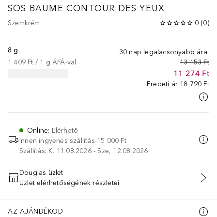
SOS BAUME CONTOUR DES YEUX
Szemkrém
0
(
0
)
8 g
30 nap legalacsonyabb ára
1 409 Ft
 / 
1
g
ÁFÁ-val
13 153 Ft
11 274 Ft
Eredeti ár
18 790 Ft
Online
:
Elérhető
innen ingyenes szállítás
15 000 Ft
Szállítás: K, 11.08.2026 - Sze, 12.08.2026
Douglas üzlet
Üzlet elérhetőségének részletei
KOSÁRBA HELYEZÉS
AZ AJÁNDÉKOD