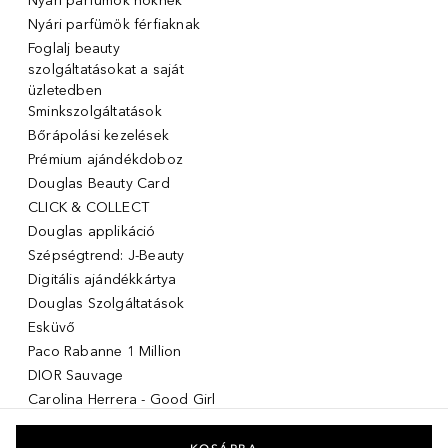
Nyári parfümök nőknek
Nyári parfümök férfiaknak
Foglalj beauty
szolgáltatásokat a saját
üzletedben
Sminkszolgáltatások
Bőrápolási kezelések
Prémium ajándékdoboz
Douglas Beauty Card
CLICK & COLLECT
Douglas applikáció
Szépségtrend: J-Beauty
Digitális ajándékkártya
Douglas Szolgáltatások
Esküvő
Paco Rabanne 1 Million
DIOR Sauvage
Carolina Herrera - Good Girl
Giorgio Armani Stronger with
you