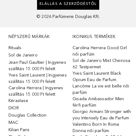
ELÁLLÁS A SZERZŐDÉSTŐL
©
2026
Parfümerie Douglas Kft.
NÉPSZERŰ MÁRKÁK
IKONIKUS TERMÉKEK
Rituals
Carolina Herrera Good Girl
női parfüm
Sol de Janeiro
Sol de Janeiro Mist Cheirosa
Jean Paul Gaultier | Ingyenes
62 Testpermet
szállítás 15 000 Ft felett
Yves Saint Laurent Black
Yves Saint Laurent | Ingyenes
Opium Eau de Parfum
szállítás 15 000 Ft felett
Lancôme La vie est belle női
Carolina Herrera | Ingyenes
parfüm
szállítás 15 000 Ft felett
Gisada Ambassador Men
Kérastase
férfi parfüm
DIOR
Giorgio Armani Stronger with
Douglas Collection
you Intensely Eau de Parfum
MAC
Valentino Born In Roma
Kilian Paris
Donna női parfüm