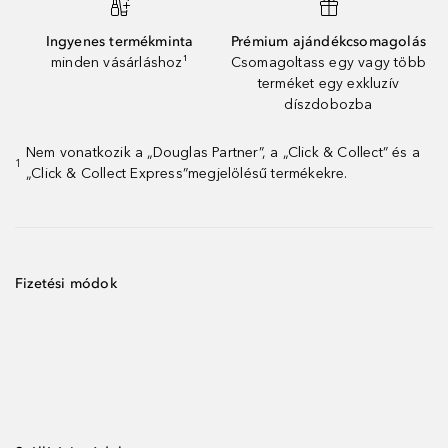
Ingyenes termékminta
Prémium ajándékcsomagolás
minden vásárláshoz¹
Csomagoltass egy vagy több
terméket egy exkluzív
díszdobozba
Nem vonatkozik a „Douglas Partner”, a „Click & Collect” és a
1
„Click & Collect Express”megjelölésű termékekre.
Fizetési módok