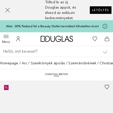
Töltsd le az új
[navigation.slideout.screenreader]
Douglas appot, és
LETÖLTÉS
élvezd az exkluzív
kedvezményeket.
Akár -30% Fedezd fel a Beauty Outlet termékeit hihetetlen áron!
A Douglas Főoldalra
A kívánság
Menü megnyitása
A fiókomhoz
Kos
Menü
Menj vissza
Keresés végrehajtása
Homepage
Arc
Szemkörnyék ápolás
Szemránckrémek
Christi
%