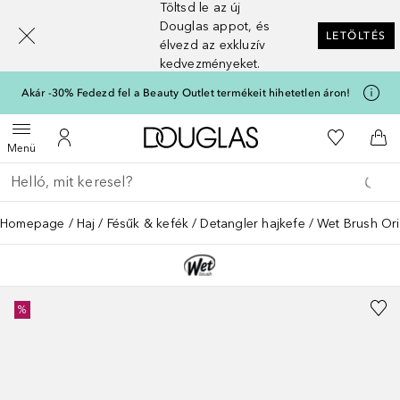
Töltsd le az új
[navigation.slideout.screenreader]
Douglas appot, és
LETÖLTÉS
élvezd az exkluzív
kedvezményeket.
Akár -30% Fedezd fel a Beauty Outlet termékeit hihetetlen áron!
A Douglas Főoldalra
A kívánság
Menü megnyitása
A fiókomhoz
Kos
Menü
Menj vissza
Keresés végrehajtása
Homepage
Haj
Fésűk & kefék
Detangler hajkefe
Wet Brush Ori
%