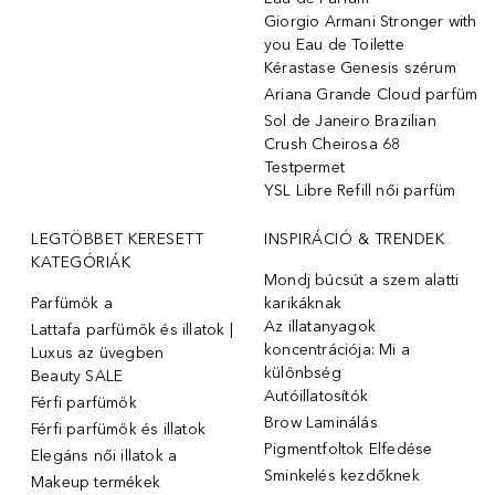
Giorgio Armani Stronger with
you Eau de Toilette
Kérastase Genesis szérum
Ariana Grande Cloud parfüm
Sol de Janeiro Brazilian
Crush Cheirosa 68
Testpermet
YSL Libre Refill női parfüm
LEGTÖBBET KERESETT
INSPIRÁCIÓ & TRENDEK
KATEGÓRIÁK
Mondj búcsút a szem alatti
Parfümök ️a
karikáknak
Az illatanyagok
Lattafa parfümök és illatok |
koncentrációja: Mi a
Luxus az üvegben
különbség
Beauty SALE
Autóillatosítók
Férfi parfümök
Brow Laminálás
Férfi parfümök és illatok
Pigmentfoltok Elfedése
Elegáns női illatok ️a
Sminkelés kezdőknek
Makeup termékek