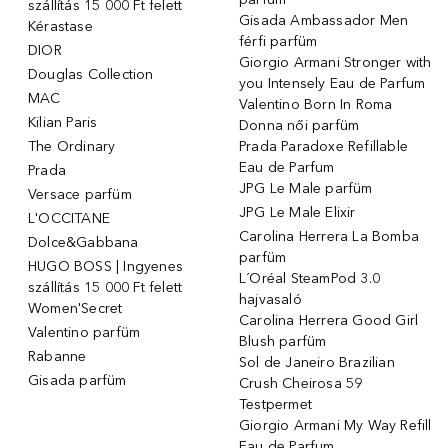
szállítás 15 000 Ft felett
Gisada Ambassador Men
Kérastase
férfi parfüm
DIOR
Giorgio Armani Stronger with
Douglas Collection
you Intensely Eau de Parfum
MAC
Valentino Born In Roma
Kilian Paris
Donna női parfüm
The Ordinary
Prada Paradoxe Refillable
Eau de Parfum
Prada
JPG Le Male parfüm
Versace parfüm
JPG Le Male Elixir
L'OCCITANE
Carolina Herrera La Bomba
Dolce&Gabbana
parfüm
HUGO BOSS | Ingyenes
L´Oréal SteamPod 3.0
szállítás 15 000 Ft felett
hajvasaló
Women'Secret
Carolina Herrera Good Girl
Valentino parfüm
Blush parfüm
Rabanne
Sol de Janeiro Brazilian
Gisada parfüm
Crush Cheirosa 59
Testpermet
Giorgio Armani My Way Refill
Eau de Parfum