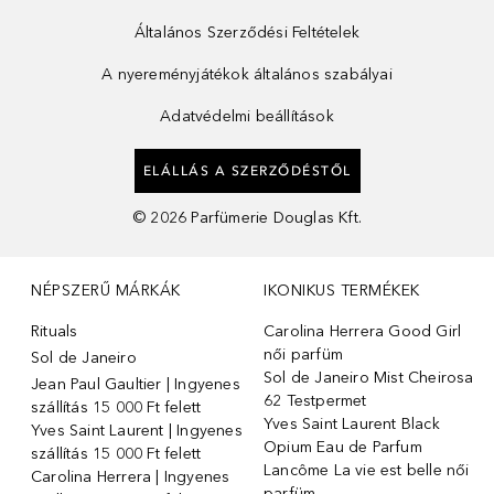
Általános Szerződési Feltételek
A nyereményjátékok általános szabályai
Adatvédelmi beállítások
ELÁLLÁS A SZERZŐDÉSTŐL
©
2026
Parfümerie Douglas Kft.
NÉPSZERŰ MÁRKÁK
IKONIKUS TERMÉKEK
Rituals
Carolina Herrera Good Girl
női parfüm
Sol de Janeiro
Sol de Janeiro Mist Cheirosa
Jean Paul Gaultier | Ingyenes
62 Testpermet
szállítás 15 000 Ft felett
Yves Saint Laurent Black
Yves Saint Laurent | Ingyenes
Opium Eau de Parfum
szállítás 15 000 Ft felett
Lancôme La vie est belle női
Carolina Herrera | Ingyenes
parfüm