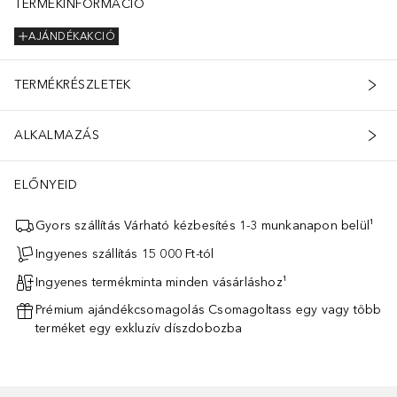
TERMÉKINFORMÁCIÓ
AJÁNDÉKAKCIÓ
TERMÉKRÉSZLETEK
ALKALMAZÁS
ELŐNYEID
Gyors szállítás Várható kézbesítés 1-3 munkanapon belül¹
Ingyenes szállítás 15 000 Ft-tól
Ingyenes termékminta minden vásárláshoz¹
Prémium ajándékcsomagolás Csomagoltass egy vagy több
terméket egy exkluzív díszdobozba