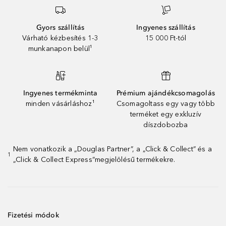
Gyors szállítás
Ingyenes szállítás
Várható kézbesítés 1-3
15 000 Ft-tól
munkanapon belül¹
Ingyenes termékminta
Prémium ajándékcsomagolás
minden vásárláshoz¹
Csomagoltass egy vagy több
terméket egy exkluzív
díszdobozba
Nem vonatkozik a „Douglas Partner”, a „Click & Collect” és a
1
„Click & Collect Express”megjelölésű termékekre.
Fizetési módok