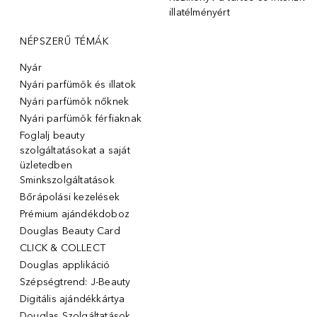
illatélményért
NÉPSZERŰ TÉMÁK
Nyár
Nyári parfümök és illatok
Nyári parfümök nőknek
Nyári parfümök férfiaknak
Foglalj beauty
szolgáltatásokat a saját
üzletedben
Sminkszolgáltatások
Bőrápolási kezelések
Prémium ajándékdoboz
Douglas Beauty Card
CLICK & COLLECT
Douglas applikáció
Szépségtrend: J-Beauty
Digitális ajándékkártya
Douglas Szolgáltatások