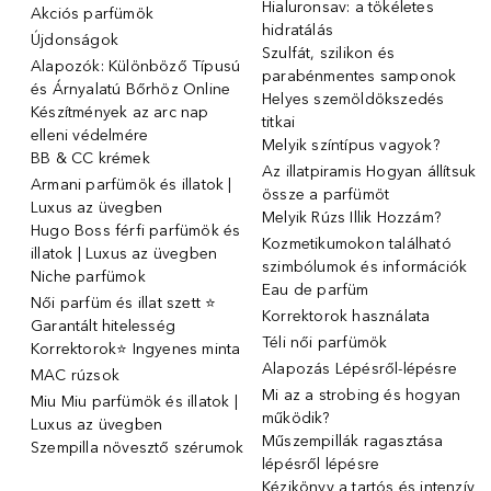
Hialuronsav: a tökéletes
Akciós parfümök
hidratálás
Újdonságok
Szulfát, szilikon és
Alapozók: Különböző Típusú
parabénmentes samponok
és Árnyalatú Bőrhöz Online
Helyes szemöldökszedés
Készítmények az arc nap
titkai
elleni védelmére
Melyik színtípus vagyok?
BB & CC krémek
Az illatpiramis Hogyan állítsuk
Armani parfümök és illatok |
össze a parfümöt
Luxus az üvegben
Melyik Rúzs Illik Hozzám?
Hugo Boss férfi parfümök és
Kozmetikumokon található
illatok | Luxus az üvegben
szimbólumok és információk
Niche parfümok
Eau de parfüm
Női parfüm és illat szett ⭐
Korrektorok használata
Garantált hitelesség
Téli női parfümök
Korrektorok⭐ Ingyenes minta
Alapozás Lépésről-lépésre
MAC rúzsok
Mi az a strobing és hogyan
Miu Miu parfümök és illatok |
működik?
Luxus az üvegben
Műszempillák ragasztása
Szempilla növesztő szérumok
lépésről lépésre
Kézikönyv a tartós és intenzív