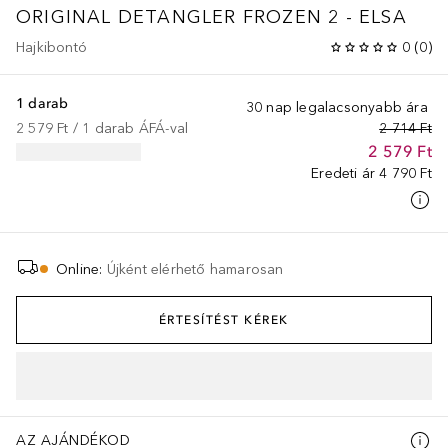
ORIGINAL DETANGLER FROZEN 2 - ELSA
Hajkibontó
0
(
0
)
1 darab
30 nap legalacsonyabb ára
2 579 Ft
 / 
1
darab
ÁFÁ-val
2 714 Ft
2 579 Ft
Eredeti ár
4 790 Ft
Online
:
Újként elérhető hamarosan
ÉRTESÍTÉST KÉREK
AZ AJÁNDÉKOD