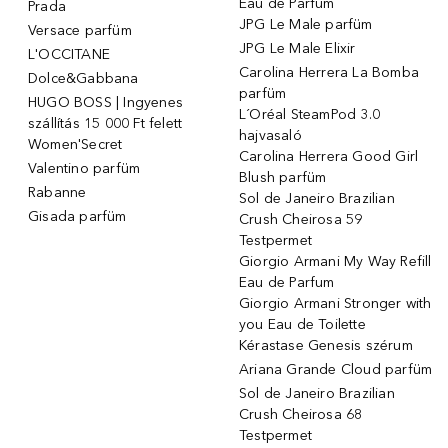
Eau de Parfum
Prada
JPG Le Male parfüm
Versace parfüm
JPG Le Male Elixir
L'OCCITANE
Carolina Herrera La Bomba
Dolce&Gabbana
parfüm
HUGO BOSS | Ingyenes
L´Oréal SteamPod 3.0
szállítás 15 000 Ft felett
hajvasaló
Women'Secret
Carolina Herrera Good Girl
Valentino parfüm
Blush parfüm
Rabanne
Sol de Janeiro Brazilian
Gisada parfüm
Crush Cheirosa 59
Testpermet
Giorgio Armani My Way Refill
Eau de Parfum
Giorgio Armani Stronger with
you Eau de Toilette
Kérastase Genesis szérum
Ariana Grande Cloud parfüm
Sol de Janeiro Brazilian
Crush Cheirosa 68
Testpermet