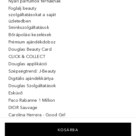
Nyári parfümök férfiaknak
Foglalj beauty
szolgáltatásokat a saját
üzletedben
Sminkszolgáltatások
Bőrápolási kezelések
Prémium ajándékdoboz
Douglas Beauty Card
CLICK & COLLECT
Douglas applikáció
Szépségtrend: J-Beauty
Digitális ajándékkártya
Douglas Szolgáltatások
Esküvő
Paco Rabanne 1 Million
DIOR Sauvage
Carolina Herrera - Good Girl
Giorgio Armani Stronger with
you
KOSÁRBA
Acqua di giò