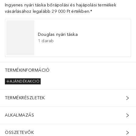
Ingyenes nyári táska bőrápolási és hajápolási termékek
vásárlásához legalább 29 000 Ft értékben.*
Douglas nyári táska
1
darab
TERMÉKINFORMÁCIÓ
AJÁNDÉKAKCIÓ
TERMÉKRÉSZLETEK
 amelyet természetes eredetű, háromdimenziós rácsba helyeztek, hogy
ALKALMAZÁS
ÖSSZETEVŐK