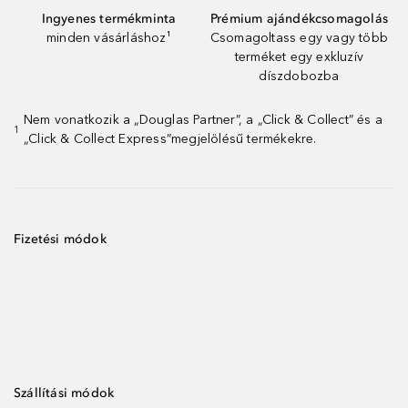
Ingyenes termékminta
Prémium ajándékcsomagolás
minden vásárláshoz¹
Csomagoltass egy vagy több
terméket egy exkluzív
díszdobozba
Nem vonatkozik a „Douglas Partner”, a „Click & Collect” és a
1
„Click & Collect Express”megjelölésű termékekre.
Fizetési módok
Szállítási módok