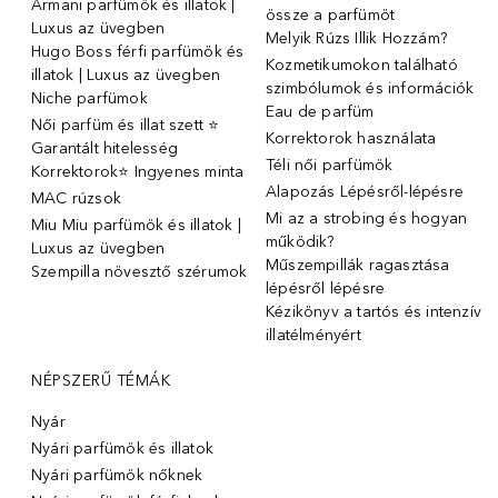
Armani parfümök és illatok |
össze a parfümöt
Luxus az üvegben
Melyik Rúzs Illik Hozzám?
Hugo Boss férfi parfümök és
Kozmetikumokon található
illatok | Luxus az üvegben
szimbólumok és információk
Niche parfümok
Eau de parfüm
Női parfüm és illat szett ⭐
Korrektorok használata
Garantált hitelesség
Téli női parfümök
Korrektorok⭐ Ingyenes minta
Alapozás Lépésről-lépésre
MAC rúzsok
Mi az a strobing és hogyan
Miu Miu parfümök és illatok |
működik?
Luxus az üvegben
Műszempillák ragasztása
Szempilla növesztő szérumok
lépésről lépésre
Kézikönyv a tartós és intenzív
illatélményért
NÉPSZERŰ TÉMÁK
Nyár
Nyári parfümök és illatok
Nyári parfümök nőknek