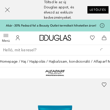
Töltsd le az új
[navigation.slideout.screenreader]
Douglas appot, és
LETÖLTÉS
élvezd az exkluzív
kedvezményeket.
Akár -30% Fedezd fel a Beauty Outlet termékeit hihetetlen áron!
A Douglas Főoldalra
A kívánság
Menü megnyitása
A fiókomhoz
Kos
Menü
Menj vissza
Keresés végrehajtása
Homepage
Haj
Hajápolás
Hajbalzsam, kondicionáló
Alfaparf 