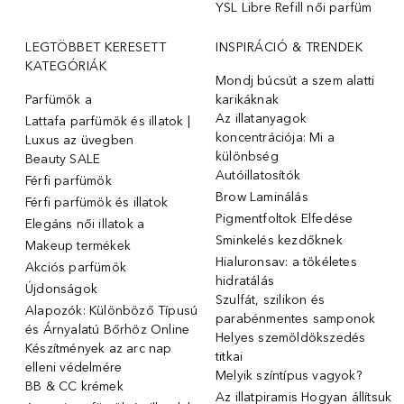
YSL Libre Refill női parfüm
LEGTÖBBET KERESETT
INSPIRÁCIÓ & TRENDEK
KATEGÓRIÁK
Mondj búcsút a szem alatti
Parfümök ️a
karikáknak
Az illatanyagok
Lattafa parfümök és illatok |
koncentrációja: Mi a
Luxus az üvegben
különbség
Beauty SALE
Autóillatosítók
Férfi parfümök
Brow Laminálás
Férfi parfümök és illatok
Pigmentfoltok Elfedése
Elegáns női illatok ️a
Sminkelés kezdőknek
Makeup termékek
Hialuronsav: a tökéletes
Akciós parfümök
hidratálás
Újdonságok
Szulfát, szilikon és
Alapozók: Különböző Típusú
parabénmentes samponok
és Árnyalatú Bőrhöz Online
Helyes szemöldökszedés
Készítmények az arc nap
titkai
elleni védelmére
Melyik színtípus vagyok?
BB & CC krémek
Az illatpiramis Hogyan állítsuk