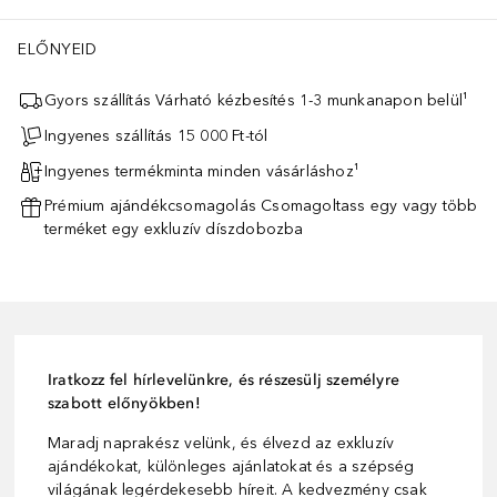
ELŐNYEID
Gyors szállítás Várható kézbesítés 1-3 munkanapon belül¹
Ingyenes szállítás 15 000 Ft-tól
Ingyenes termékminta minden vásárláshoz¹
Prémium ajándékcsomagolás Csomagoltass egy vagy több
terméket egy exkluzív díszdobozba
Iratkozz fel hírlevelünkre, és részesülj személyre
szabott előnyökben!
Maradj naprakész velünk, és élvezd az exkluzív
ajándékokat, különleges ajánlatokat és a szépség
világának legérdekesebb híreit. A kedvezmény csak