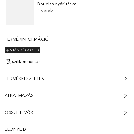
Douglas nyári táska
1
darab
TERMÉKINFORMÁCIÓ
AJÁNDÉKAKCIÓ
szilikonmentes
TERMÉKRÉSZLETEK
ALKALMAZÁS
ÖSSZETEVŐK
 Segít csökkenteni a színintenzitás elvesztését. A Diamond termékek
ELŐNYEID