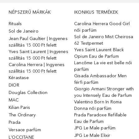
NÉPSZERŰ MÁRKÁK
IKONIKUS TERMÉKEK
Rituals
Carolina Herrera Good Girl
női parfüm
Sol de Janeiro
Sol de Janeiro Mist Cheirosa
Jean Paul Gaultier | Ingyenes
62 Testpermet
szállítás 15 000 Ft felett
Yves Saint Laurent Black
Yves Saint Laurent | Ingyenes
Opium Eau de Parfum
szállítás 15 000 Ft felett
Lancôme La vie est belle női
Carolina Herrera | Ingyenes
parfüm
szállítás 15 000 Ft felett
Gisada Ambassador Men
Kérastase
férfi parfüm
DIOR
Giorgio Armani Stronger with
Douglas Collection
you Intensely Eau de Parfum
MAC
Valentino Born In Roma
Kilian Paris
Donna női parfüm
The Ordinary
Prada Paradoxe Refillable
Eau de Parfum
Prada
JPG Le Male parfüm
Versace parfüm
JPG Le Male Elixir
L'OCCITANE