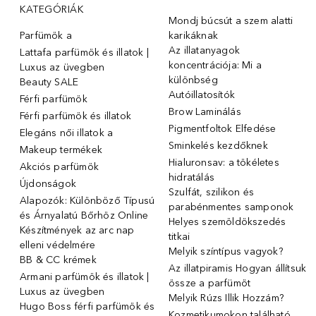
KATEGÓRIÁK
Mondj búcsút a szem alatti
Parfümök ️a
karikáknak
Az illatanyagok
Lattafa parfümök és illatok |
koncentrációja: Mi a
Luxus az üvegben
különbség
Beauty SALE
Autóillatosítók
Férfi parfümök
Brow Laminálás
Férfi parfümök és illatok
Pigmentfoltok Elfedése
Elegáns női illatok ️a
Sminkelés kezdőknek
Makeup termékek
Hialuronsav: a tökéletes
Akciós parfümök
hidratálás
Újdonságok
Szulfát, szilikon és
Alapozók: Különböző Típusú
parabénmentes samponok
és Árnyalatú Bőrhöz Online
Helyes szemöldökszedés
Készítmények az arc nap
titkai
elleni védelmére
Melyik színtípus vagyok?
BB & CC krémek
Az illatpiramis Hogyan állítsuk
Armani parfümök és illatok |
össze a parfümöt
Luxus az üvegben
Melyik Rúzs Illik Hozzám?
Hugo Boss férfi parfümök és
Kozmetikumokon található