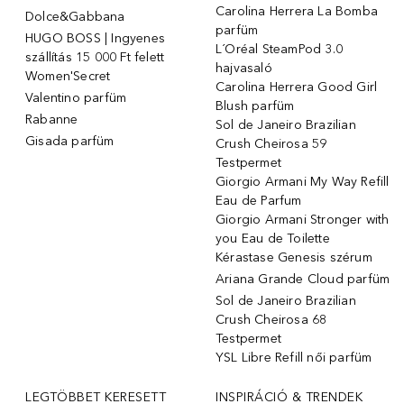
Carolina Herrera La Bomba
Dolce&Gabbana
parfüm
HUGO BOSS | Ingyenes
L´Oréal SteamPod 3.0
szállítás 15 000 Ft felett
hajvasaló
Women'Secret
Carolina Herrera Good Girl
Valentino parfüm
Blush parfüm
Rabanne
Sol de Janeiro Brazilian
Gisada parfüm
Crush Cheirosa 59
Testpermet
Giorgio Armani My Way Refill
Eau de Parfum
Giorgio Armani Stronger with
you Eau de Toilette
Kérastase Genesis szérum
Ariana Grande Cloud parfüm
Sol de Janeiro Brazilian
Crush Cheirosa 68
Testpermet
YSL Libre Refill női parfüm
LEGTÖBBET KERESETT
INSPIRÁCIÓ & TRENDEK