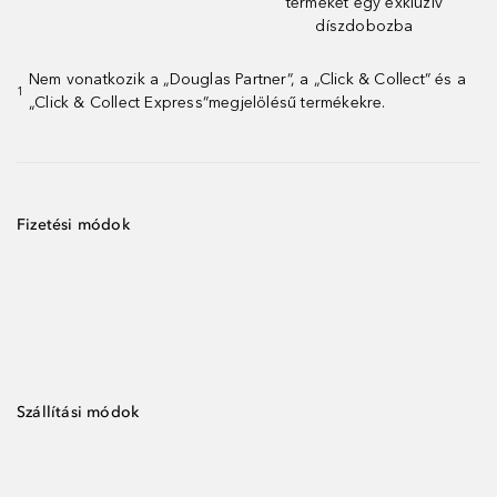
terméket egy exkluzív
díszdobozba
Nem vonatkozik a „Douglas Partner”, a „Click & Collect” és a
1
„Click & Collect Express”megjelölésű termékekre.
Fizetési módok
Szállítási módok