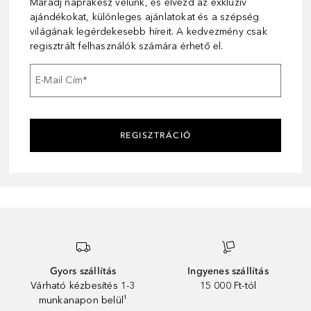
Maradj naprakész velünk, és élvezd az exkluzív
ajándékokat, különleges ajánlatokat és a szépség
világának legérdekesebb híreit. A kedvezmény csak
regisztrált felhasználók számára érhető el.
E-Mail Cím
*
REGISZTRÁCIÓ
Gyors szállítás
Ingyenes szállítás
Várható kézbesítés 1-3
15 000 Ft-tól
munkanapon belül¹