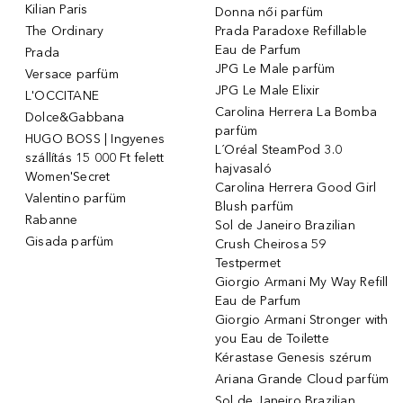
Kilian Paris
Donna női parfüm
The Ordinary
Prada Paradoxe Refillable
Eau de Parfum
Prada
JPG Le Male parfüm
Versace parfüm
JPG Le Male Elixir
L'OCCITANE
Carolina Herrera La Bomba
Dolce&Gabbana
parfüm
HUGO BOSS | Ingyenes
L´Oréal SteamPod 3.0
szállítás 15 000 Ft felett
hajvasaló
Women'Secret
Carolina Herrera Good Girl
Valentino parfüm
Blush parfüm
Rabanne
Sol de Janeiro Brazilian
Gisada parfüm
Crush Cheirosa 59
Testpermet
Giorgio Armani My Way Refill
Eau de Parfum
Giorgio Armani Stronger with
you Eau de Toilette
Kérastase Genesis szérum
Ariana Grande Cloud parfüm
Sol de Janeiro Brazilian