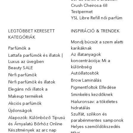
Crush Cheirosa 68
Testpermet
YSL Libre Refill női parfüm
LEGTÖBBET KERESETT
INSPIRÁCIÓ & TRENDEK
KATEGÓRIÁK
Mondj búcsút a szem alatti
Parfümök ️a
karikáknak
Az illatanyagok
Lattafa parfümök és illatok |
koncentrációja: Mi a
Luxus az üvegben
különbség
Beauty SALE
Autóillatosítók
Férfi parfümök
Brow Laminálás
Férfi parfümök és illatok
Pigmentfoltok Elfedése
Elegáns női illatok ️a
Sminkelés kezdőknek
Makeup termékek
Hialuronsav: a tökéletes
Akciós parfümök
hidratálás
Újdonságok
Szulfát, szilikon és
Alapozók: Különböző Típusú
parabénmentes samponok
és Árnyalatú Bőrhöz Online
Helyes szemöldökszedés
Készítmények az arc nap
titkai