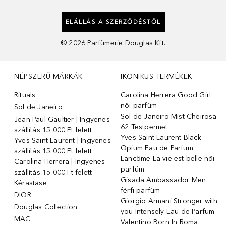
ELÁLLÁS A SZERZŐDÉSTŐL
©
2026
Parfümerie Douglas Kft.
NÉPSZERŰ MÁRKÁK
IKONIKUS TERMÉKEK
Rituals
Carolina Herrera Good Girl
női parfüm
Sol de Janeiro
Sol de Janeiro Mist Cheirosa
Jean Paul Gaultier | Ingyenes
62 Testpermet
szállítás 15 000 Ft felett
Yves Saint Laurent Black
Yves Saint Laurent | Ingyenes
Opium Eau de Parfum
szállítás 15 000 Ft felett
Lancôme La vie est belle női
Carolina Herrera | Ingyenes
parfüm
szállítás 15 000 Ft felett
Gisada Ambassador Men
Kérastase
férfi parfüm
DIOR
Giorgio Armani Stronger with
Douglas Collection
you Intensely Eau de Parfum
MAC
Valentino Born In Roma