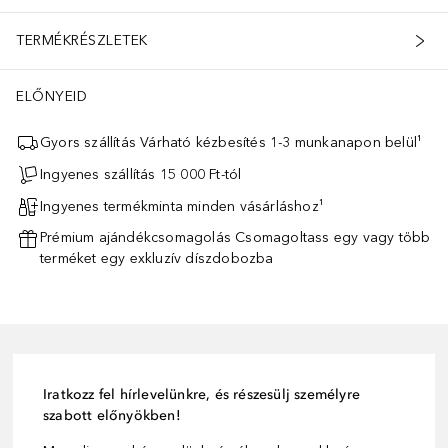
TERMÉKRÉSZLETEK
ELŐNYEID
Gyors szállítás Várható kézbesítés 1-3 munkanapon belül¹
Ingyenes szállítás 15 000 Ft-tól
Ingyenes termékminta minden vásárláshoz¹
Prémium ajándékcsomagolás Csomagoltass egy vagy több
terméket egy exkluzív díszdobozba
Iratkozz fel hírlevelünkre, és részesülj személyre
szabott előnyökben!