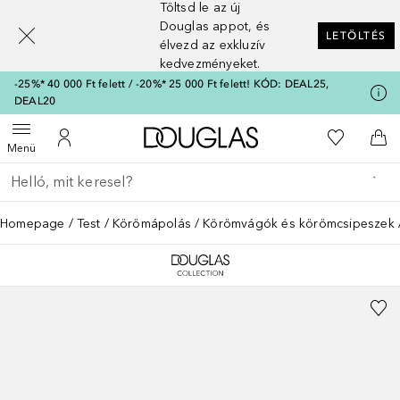
Töltsd le az új
[navigation.slideout.screenreader]
Douglas appot, és
LETÖLTÉS
élvezd az exkluzív
kedvezményeket.
-25%* 40 000 Ft felett / -20%* 25 000 Ft felett! KÓD: DEAL25,
DEAL20
A Douglas Főoldalra
A kívánság
Menü megnyitása
A fiókomhoz
Kos
Menü
Menj vissza
Keresés végrehajtása
Homepage
Test
Körömápolás
Körömvágók és körömcsipeszek