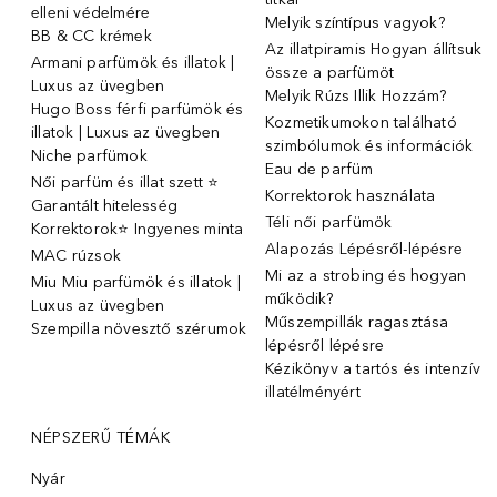
elleni védelmére
Melyik színtípus vagyok?
BB & CC krémek
Az illatpiramis Hogyan állítsuk
Armani parfümök és illatok |
össze a parfümöt
Luxus az üvegben
Melyik Rúzs Illik Hozzám?
Hugo Boss férfi parfümök és
Kozmetikumokon található
illatok | Luxus az üvegben
szimbólumok és információk
Niche parfümok
Eau de parfüm
Női parfüm és illat szett ⭐
Korrektorok használata
Garantált hitelesség
Téli női parfümök
Korrektorok⭐ Ingyenes minta
Alapozás Lépésről-lépésre
MAC rúzsok
Mi az a strobing és hogyan
Miu Miu parfümök és illatok |
működik?
Luxus az üvegben
Műszempillák ragasztása
Szempilla növesztő szérumok
lépésről lépésre
Kézikönyv a tartós és intenzív
illatélményért
NÉPSZERŰ TÉMÁK
Nyár