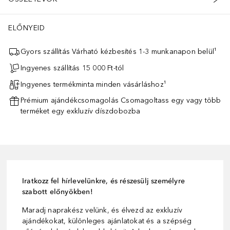
ELŐNYEID
Gyors szállítás Várható kézbesítés 1-3 munkanapon belül¹
Ingyenes szállítás 15 000 Ft-tól
Ingyenes termékminta minden vásárláshoz¹
Prémium ajándékcsomagolás Csomagoltass egy vagy több
terméket egy exkluzív díszdobozba
Iratkozz fel hírlevelünkre, és részesülj személyre
szabott előnyökben!
Maradj naprakész velünk, és élvezd az exkluzív
ajándékokat, különleges ajánlatokat és a szépség