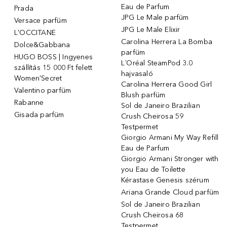
Eau de Parfum
Prada
JPG Le Male parfüm
Versace parfüm
JPG Le Male Elixir
L'OCCITANE
Carolina Herrera La Bomba
Dolce&Gabbana
parfüm
HUGO BOSS | Ingyenes
L´Oréal SteamPod 3.0
szállítás 15 000 Ft felett
hajvasaló
Women'Secret
Carolina Herrera Good Girl
Valentino parfüm
Blush parfüm
Rabanne
Sol de Janeiro Brazilian
Gisada parfüm
Crush Cheirosa 59
Testpermet
Giorgio Armani My Way Refill
Eau de Parfum
Giorgio Armani Stronger with
you Eau de Toilette
Kérastase Genesis szérum
Ariana Grande Cloud parfüm
Sol de Janeiro Brazilian
Crush Cheirosa 68
Testpermet