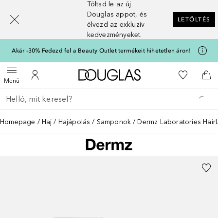
Töltsd le az új
[navigation.slideout.screenreader]
Douglas appot, és
LETÖLTÉS
élvezd az exkluzív
kedvezményeket.
Akár -30% Fedezd fel a Beauty Outlet termékeit hihetetlen áron!
A Douglas Főoldalra
A kívánság
Menü megnyitása
A fiókomhoz
Kos
Menü
Menj vissza
Keresés végrehajtása
Homepage
Haj
Hajápolás
Samponok
Dermz Laboratories Hai