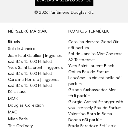
ELÁLLÁS A SZERZŐDÉSTŐL
©
2026
Parfümerie Douglas Kft.
NÉPSZERŰ MÁRKÁK
IKONIKUS TERMÉKEK
Rituals
Carolina Herrera Good Girl
női parfüm
Sol de Janeiro
Sol de Janeiro Mist Cheirosa
Jean Paul Gaultier | Ingyenes
62 Testpermet
szállítás 15 000 Ft felett
Yves Saint Laurent Black
Yves Saint Laurent | Ingyenes
Opium Eau de Parfum
szállítás 15 000 Ft felett
Lancôme La vie est belle női
Carolina Herrera | Ingyenes
parfüm
szállítás 15 000 Ft felett
Gisada Ambassador Men
Kérastase
férfi parfüm
DIOR
Giorgio Armani Stronger with
Douglas Collection
you Intensely Eau de Parfum
MAC
Valentino Born In Roma
Kilian Paris
Donna női parfüm
The Ordinary
Prada Paradoxe Refillable