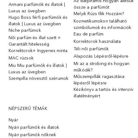
Az illatpiramis Hogyan állítsuk
Armani parfümök és illatok |
össze a parfümöt
Luxus az üvegben
Melyik Rúzs Illik Hozzám?
Hugo Boss férfi parfümök és
Kozmetikumokon található
illatok | Luxus az üvegben
szimbólumok és információk
Niche parfümok
Eau de parfüm
Női parfüm és illat szett ⭐
Korrektorok használata
Garantált hitelesség
Téli női parfümök
Korrektorok⭐ Ingyenes minta
Alapozás Lépésről-lépésre
MAC rúzsok
Mi az a strobing és hogyan
Miu Miu parfümök és illatok |
működik?
Luxus az üvegben
Műszempillák ragasztása
Szempilla növesztő szérumok
lépésről lépésre
Kézikönyv a tartós és intenzív
illatélményért
NÉPSZERŰ TÉMÁK
Nyár
Nyári parfümök és illatok
Nyári parfümök nőknek