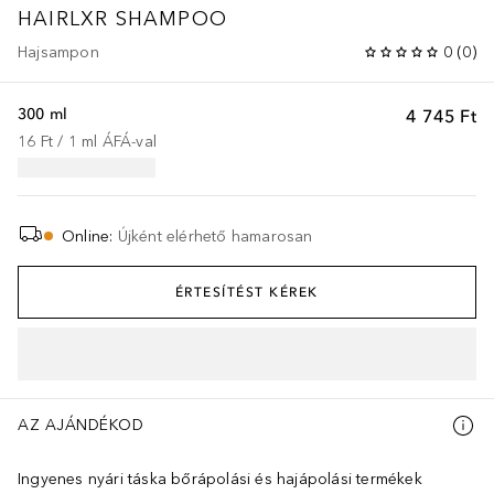
HAIRLXR SHAMPOO
Hajsampon
0
(
0
)
300 ml
4 745 Ft
16 Ft
 / 
1
ml
ÁFÁ-val
Online
:
Újként elérhető hamarosan
ÉRTESÍTÉST KÉREK
AZ AJÁNDÉKOD
Ingyenes nyári táska bőrápolási és hajápolási termékek