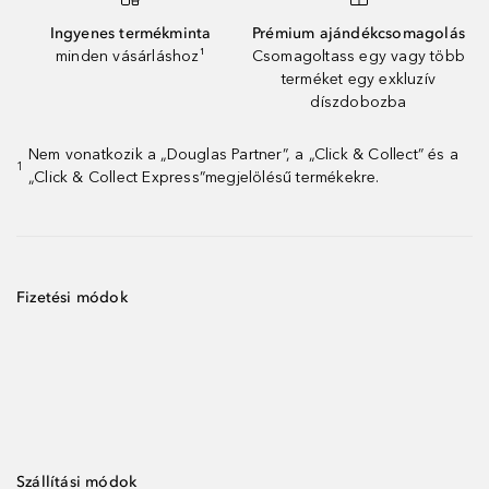
Ingyenes termékminta
Prémium ajándékcsomagolás
minden vásárláshoz¹
Csomagoltass egy vagy több
terméket egy exkluzív
díszdobozba
Nem vonatkozik a „Douglas Partner”, a „Click & Collect” és a
1
„Click & Collect Express”megjelölésű termékekre.
Fizetési módok
Szállítási módok