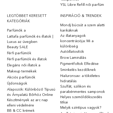
YSL Libre Refill női parfüm
LEGTÖBBET KERESETT
INSPIRÁCIÓ & TRENDEK
KATEGÓRIÁK
Mondj búcsút a szem alatti
Parfümök ️a
karikáknak
Az illatanyagok
Lattafa parfümök és illatok |
koncentrációja: Mi a
Luxus az üvegben
különbség
Beauty SALE
Autóillatosítók
Férfi parfümök
Brow Laminálás
Férfi parfümök és illatok
Pigmentfoltok Elfedése
Elegáns női illatok ️a
Sminkelés kezdőknek
Makeup termékek
Hialuronsav: a tökéletes
Akciós parfümök
hidratálás
Újdonságok
Szulfát, szilikon és
Alapozók: Különböző Típusú
parabénmentes samponok
és Árnyalatú Bőrhöz Online
Helyes szemöldökszedés
Készítmények az arc nap
titkai
elleni védelmére
Melyik színtípus vagyok?
BB & CC krémek