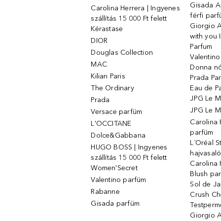
Gisada 
Carolina Herrera | Ingyenes
férfi par
szállítás 15 000 Ft felett
Giorgio 
Kérastase
with you 
DIOR
Parfum
Douglas Collection
Valentin
MAC
Donna nő
Kilian Paris
Prada Par
The Ordinary
Eau de P
JPG Le M
Prada
JPG Le Ma
Versace parfüm
Carolina
L'OCCITANE
parfüm
Dolce&Gabbana
L´Oréal 
HUGO BOSS | Ingyenes
hajvasal
szállítás 15 000 Ft felett
Carolina 
Women'Secret
Blush pa
Valentino parfüm
Sol de Ja
Rabanne
Crush Ch
Gisada parfüm
Testperm
Giorgio 