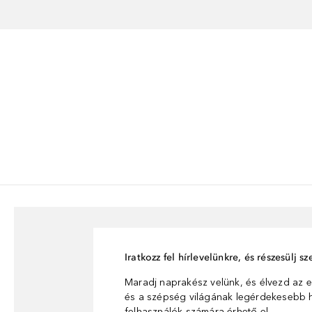
Iratkozz fel hírlevelünkre, és részesülj 
Maradj naprakész velünk, és élvezd az e
és a szépség világának legérdekesebb hí
felhasználók számára érhető el.