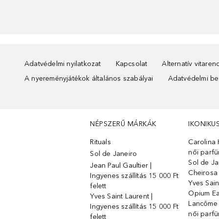
Adatvédelmi nyilatkozat
Kapcsolat
Alternatív vitare
A nyereményjátékok általános szabályai
Adatvédelmi beá
NÉPSZERŰ MÁRKÁK
IKONIKU
Rituals
Carolina 
női parf
Sol de Janeiro
Sol de Ja
Jean Paul Gaultier |
Cheirosa
Ingyenes szállítás 15 000 Ft
Yves Sain
felett
Opium Ea
Yves Saint Laurent |
Lancôme L
Ingyenes szállítás 15 000 Ft
női parf
felett