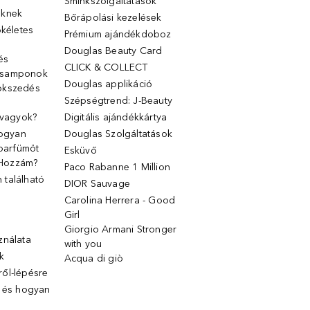
Sminkszolgáltatások
őknek
Bőrápolási kezelések
ökéletes
Prémium ajándékdoboz
Douglas Beauty Card
 és
CLICK & COLLECT
 samponok
Douglas applikáció
ökszedés
Szépségtrend: J-Beauty
 vagyok?
Digitális ajándékkártya
Hogyan
Douglas Szolgáltatások
 parfümöt
Esküvő
k Hozzám?
Paco Rabanne 1 Million
található
DIOR Sauvage
Carolina Herrera - Good
Girl
Giorgio Armani Stronger
ználata
with you
k
Acqua di giò
ől-lépésre
g és hogyan