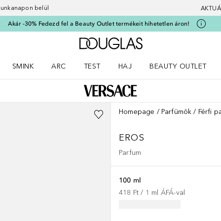
 munkanapon belül
AKTUÁ
Akár -30% Fedezd fel a Beauty Outlet termékeit hihetetlen áron!
A Douglas Főoldalra
SMINK
ARC
TEST
HAJ
BEAUTY OUTLET
nüt
z) Parfümök menüt
Nyisd meg a(z) Smink menüt
Nyisd meg a(z) Arc menüt
Nyisd meg a(z) Test menüt
Nyisd meg a(z) Haj menüt
Homepage
Parfümök
Férfi p
EROS
Parfum
100 ml
418 Ft
 / 
1
ml
ÁFÁ-val