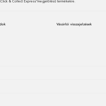
 „Click & Collect Express”megjelölésű termékekre.
ódok
Vásárlói visszajelzések