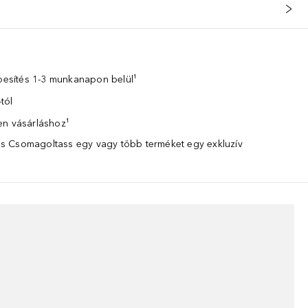
zbesítés 1-3 munkanapon belül¹
tól
en vásárláshoz¹
 Csomagoltass egy vagy több terméket egy exkluzív