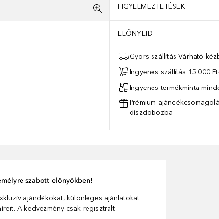
FIGYELMEZTETÉSEK
ELŐNYEID
Gyors szállítás Várható ké
Ingyenes szállítás 15 000 Ft-
Ingyenes termékminta mind
Prémium ajándékcsomagolás
díszdobozba
személyre szabott előnyökben!
xkluzív ajándékokat, különleges ajánlatokat
reit. A kedvezmény csak regisztrált