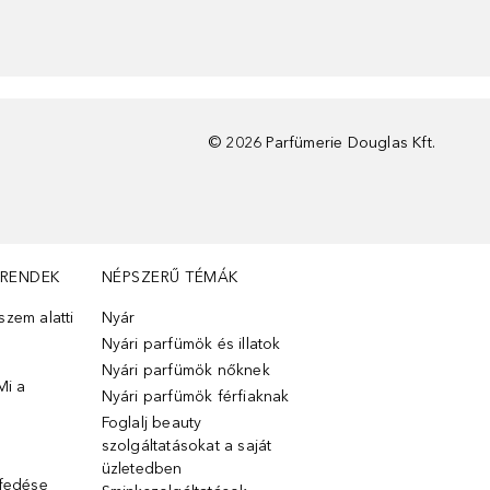
©
2026
Parfümerie Douglas Kft.
TRENDEK
NÉPSZERŰ TÉMÁK
zem alatti
Nyár
Nyári parfümök és illatok
Nyári parfümök nőknek
Mi a
Nyári parfümök férfiaknak
Foglalj beauty
szolgáltatásokat a saját
üzletedben
lfedése