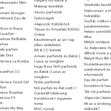
Elegáns női illatok ️a
Ambassador Men
Sminkelés kezd
Makeup termékek
füm
Hialuronsav: a t
Akciós parfümök
Armani Stronger
hidratálás
Intensely Eau de
Újdonságok
Szulfát, szilikon
Alapozók: Különböző
parabénmentes
o Born In Roma
Típusú és Árnyalatú Bőrhöz
Helyes szemöld
i parfüm
Online
titkai
adoxe Refillable
Készítmények az arc nap
Melyik színtípus
arfum
elleni védelmére
Az illatpiramis 
ale parfüm
BB & CC krémek
állítsuk össze a
le Elixir
Armani parfümök és illatok |
Melyik Rúzs Illi
 Herrera La Bomba
Luxus az üvegben
Kozmetikumokon 
Hugo Boss férfi parfümök
szimbólumok és
SteamPod 3.0
és illatok | Luxus az
információk
ó
üvegben
Eau de parfüm
Herrera Good Girl
Niche parfümok
Korrektorok has
rfüm
Női parfüm és illat szett ⭐
Téli női parfümö
neiro Brazilian
Garantált hitelesség
eirosa 59
Alapozás Lépésr
Korrektorok⭐ Ingyenes
et
minta
Mi az a strobin
Armani My Way
MAC rúzsok
működik?