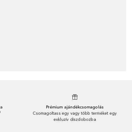
ta
Prémium ajándékcsomagolás
¹
Csomagoltass egy vagy több terméket egy
exkluzív díszdobozba