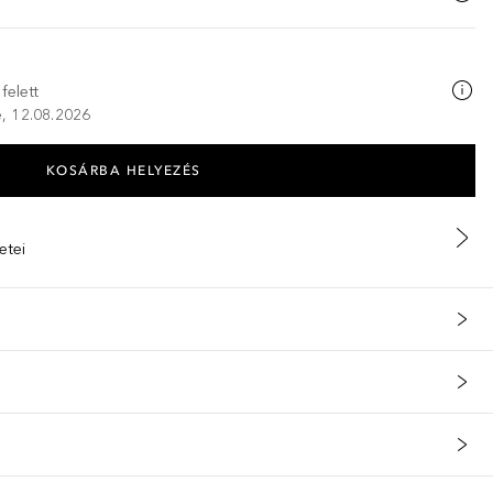
felett
ze, 12.08.2026
KOSÁRBA HELYEZÉS
etei