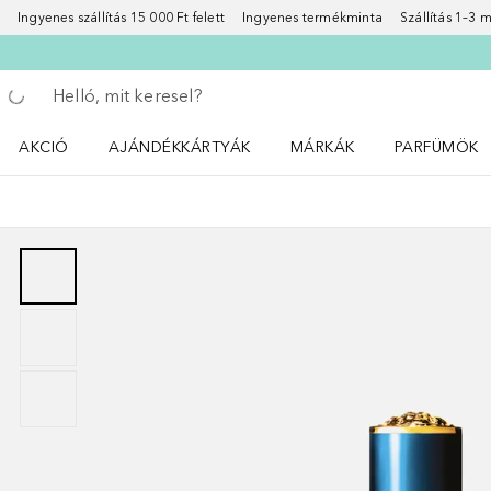
Ingyenes szállítás 15 000 Ft felett
Ingyenes termékminta
Szállítás 1–3
Menj vissza
Keresés végrehajtása
AKCIÓ
AJÁNDÉKKÁRTYÁK
MÁRKÁK
PARFÜMÖK
Nyisd meg a(z) Akció menüt
Nyisd meg a(z) MÁRKÁK me
Nyisd meg a(