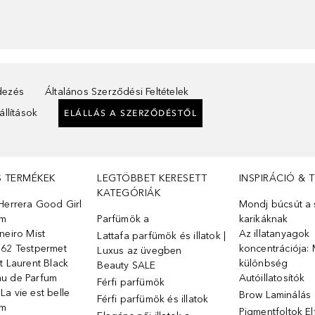
ndezés
Általános Szerződési Feltételek
llítások
ELÁLLÁS A SZERZŐDÉSTŐL
S TERMÉKEK
LEGTÖBBET KERESETT
INSPIRÁCIÓ & 
KATEGÓRIÁK
Herrera Good Girl
Mondj búcsút a s
üm
Parfümök ️a
karikáknak
neiro Mist
Az illatanyagok
Lattafa parfümök és illatok |
 62 Testpermet
koncentrációja: 
Luxus az üvegben
t Laurent Black
különbség
Beauty SALE
u de Parfum
Autóillatosítók
Férfi parfümök
a vie est belle
Brow Laminálás
Férfi parfümök és illatok
üm
Pigmentfoltok E