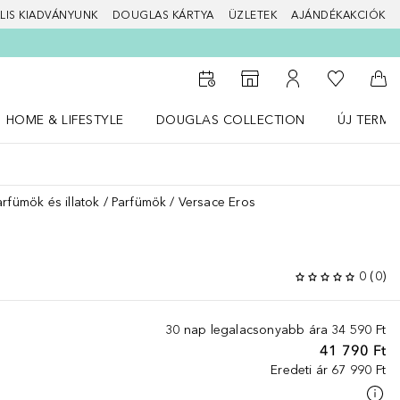
LIS KIADVÁNYUNK
DOUGLAS KÁRTYA
ÜZLETEK
AJÁNDÉKAKCIÓK
A kívánság
Az üzletkeresőhöz
A fiókomhoz
Kos
HOME & LIFESTYLE
DOUGLAS COLLECTION
ÚJ TERMÉ
Nyisd meg a(z) HOME & LIFESTYLE menüt
Nyisd meg a(z) Douglas Collection menüt
Nyisd meg 
arfümök és illatok
Parfümök
Versace Eros
0
(
0
)
30 nap legalacsonyabb ára
34 590 Ft
41 790 Ft
Eredeti ár
67 990 Ft