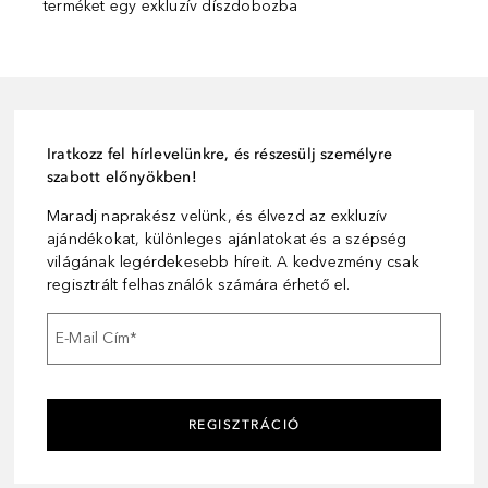
terméket egy exkluzív díszdobozba
Iratkozz fel hírlevelünkre, és részesülj személyre
szabott előnyökben!
Maradj naprakész velünk, és élvezd az exkluzív
ajándékokat, különleges ajánlatokat és a szépség
világának legérdekesebb híreit. A kedvezmény csak
regisztrált felhasználók számára érhető el.
E-Mail Cím
*
REGISZTRÁCIÓ