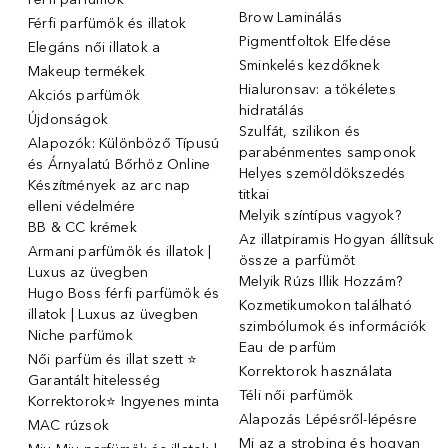
Brow Laminálás
Férfi parfümök és illatok
Pigmentfoltok Elfedése
Elegáns női illatok ️a
Sminkelés kezdőknek
Makeup termékek
Hialuronsav: a tökéletes
Akciós parfümök
hidratálás
Újdonságok
Szulfát, szilikon és
Alapozók: Különböző Típusú
parabénmentes samponok
és Árnyalatú Bőrhöz Online
Helyes szemöldökszedés
Készítmények az arc nap
titkai
elleni védelmére
Melyik színtípus vagyok?
BB & CC krémek
Az illatpiramis Hogyan állítsuk
Armani parfümök és illatok |
össze a parfümöt
Luxus az üvegben
Melyik Rúzs Illik Hozzám?
Hugo Boss férfi parfümök és
Kozmetikumokon található
illatok | Luxus az üvegben
szimbólumok és információk
Niche parfümok
Eau de parfüm
Női parfüm és illat szett ⭐
Korrektorok használata
Garantált hitelesség
Téli női parfümök
Korrektorok⭐ Ingyenes minta
Alapozás Lépésről-lépésre
MAC rúzsok
Mi az a strobing és hogyan