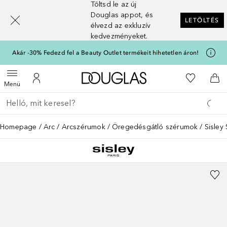
Töltsd le az új
[navigation.slideout.screenreader]
Douglas appot, és
LETÖLTÉS
élvezd az exkluzív
kedvezményeket.
Akár -30% Fedezd fel a Beauty Outlet termékeit hihetetlen áron!
A Douglas Főoldalra
A kívánság
Menü megnyitása
A fiókomhoz
Kos
Menü
Menj vissza
Keresés végrehajtása
Homepage
Arc
Arcszérumok
Öregedésgátló szérumok
Sisley