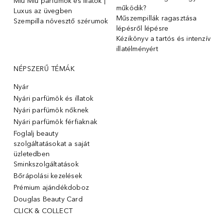
Miu Miu parfümök és illatok |
működik?
Luxus az üvegben
Műszempillák ragasztása
Szempilla növesztő szérumok
lépésről lépésre
Kézikönyv a tartós és intenzív
illatélményért
NÉPSZERŰ TÉMÁK
Nyár
Nyári parfümök és illatok
Nyári parfümök nőknek
Nyári parfümök férfiaknak
Foglalj beauty
szolgáltatásokat a saját
üzletedben
Sminkszolgáltatások
Bőrápolási kezelések
Prémium ajándékdoboz
Douglas Beauty Card
CLICK & COLLECT