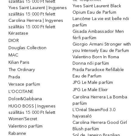
szállítás 15 000 Ft felett
Yves Saint Laurent Black
Yves Saint Laurent | Ingyenes
Opium Eau de Parfum
szállítás 15 000 Ft felett
Lancôme La vie est belle női
Carolina Herrera | Ingyenes
parfüm
szállítás 15 000 Ft felett
Gisada Ambassador Men
Kérastase
férfi parfüm
DIOR
Giorgio Armani Stronger with
Douglas Collection
you Intensely Eau de Parfum
MAC
Valentino Born In Roma
Kilian Paris
Donna női parfüm
The Ordinary
Prada Paradoxe Refillable
Eau de Parfum
Prada
JPG Le Male parfüm
Versace parfüm
JPG Le Male Elixir
L'OCCITANE
Carolina Herrera La Bomba
Dolce&Gabbana
parfüm
HUGO BOSS | Ingyenes
L´Oréal SteamPod 3.0
szállítás 15 000 Ft felett
hajvasaló
Women'Secret
Carolina Herrera Good Girl
Valentino parfüm
Blush parfüm
Rabanne
Sol de Janeiro Brazilian