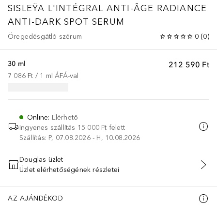
SISLEŸA L'INTÉGRAL ANTI-ÂGE RADIANCE
ANTI-DARK SPOT SERUM
Öregedésgátló szérum
0
(
0
)
30 ml
212 590 Ft
7 086 Ft
 / 
1
ml
ÁFÁ-val
Online
:
Elérhető
Ingyenes szállítás 15 000 Ft felett
Szállítás: P, 07.08.2026 - H, 10.08.2026
Douglas üzlet
Üzlet elérhetőségének részletei
KOSÁRBA HELYEZÉS
AZ AJÁNDÉKOD