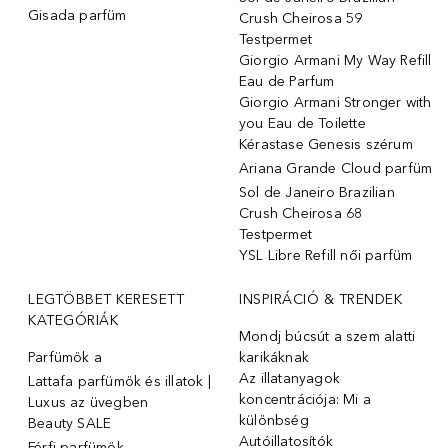
Gisada parfüm
Crush Cheirosa 59
Testpermet
Giorgio Armani My Way Refill
Eau de Parfum
Giorgio Armani Stronger with
you Eau de Toilette
Kérastase Genesis szérum
Ariana Grande Cloud parfüm
Sol de Janeiro Brazilian
Crush Cheirosa 68
Testpermet
YSL Libre Refill női parfüm
LEGTÖBBET KERESETT
INSPIRÁCIÓ & TRENDEK
KATEGÓRIÁK
Mondj búcsút a szem alatti
Parfümök ️a
karikáknak
Az illatanyagok
Lattafa parfümök és illatok |
koncentrációja: Mi a
Luxus az üvegben
különbség
Beauty SALE
Autóillatosítók
Férfi parfümök