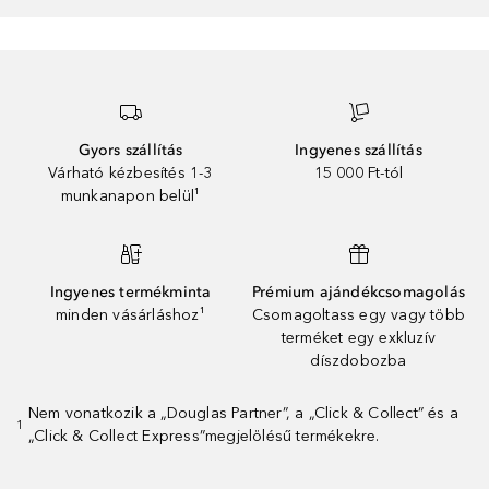
Gyors szállítás
Ingyenes szállítás
Várható kézbesítés 1-3
15 000 Ft-tól
munkanapon belül¹
Ingyenes termékminta
Prémium ajándékcsomagolás
minden vásárláshoz¹
Csomagoltass egy vagy több
terméket egy exkluzív
díszdobozba
Nem vonatkozik a „Douglas Partner”, a „Click & Collect” és a
1
„Click & Collect Express”megjelölésű termékekre.