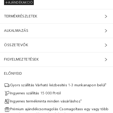
AJÁNDÉKAKCIÓ
TERMÉKRÉSZLETEK
ALKALMAZÁS
ÖSSZETEVŐK
FIGYELMEZTETÉSEK
ELŐNYEID
Gyors szállítás Várható kézbesítés 1-3 munkanapon belül¹
Ingyenes szállítás 15 000 Ft-tól
Ingyenes termékminta minden vásárláshoz¹
Prémium ajándékcsomagolás Csomagoltass egy vagy több